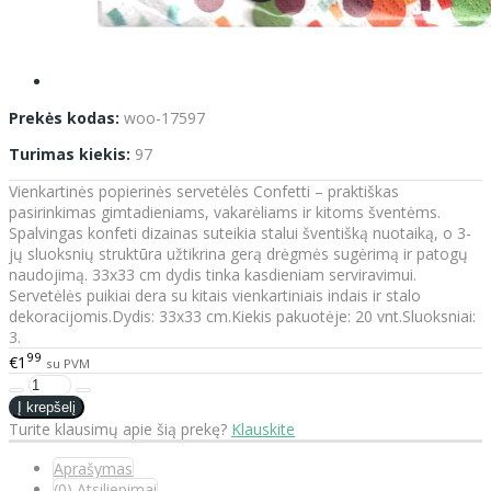
Prekės kodas:
woo-17597
Turimas kiekis:
97
Vienkartinės popierinės servetėlės Confetti – praktiškas
pasirinkimas gimtadieniams, vakarėliams ir kitoms šventėms.
Spalvingas konfeti dizainas suteikia stalui šventišką nuotaiką, o 3-
jų sluoksnių struktūra užtikrina gerą drėgmės sugėrimą ir patogų
naudojimą. 33x33 cm dydis tinka kasdieniam serviravimui.
Servetėlės puikiai dera su kitais vienkartiniais indais ir stalo
dekoracijomis.Dydis: 33x33 cm.Kiekis pakuotėje: 20 vnt.Sluoksniai:
3.
99
€1
su PVM
Turite klausimų apie šią prekę?
Klauskite
Aprašymas
(0) Atsiliepimai