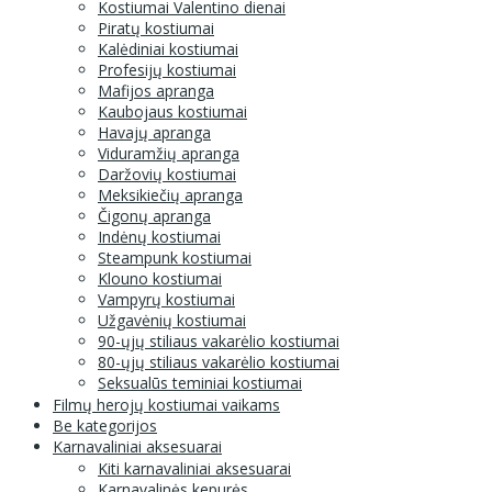
Kostiumai Valentino dienai
Piratų kostiumai
Kalėdiniai kostiumai
Profesijų kostiumai
Mafijos apranga
Kaubojaus kostiumai
Havajų apranga
Viduramžių apranga
Daržovių kostiumai
Meksikiečių apranga
Čigonų apranga
Indėnų kostiumai
Steampunk kostiumai
Klouno kostiumai
Vampyrų kostiumai
Užgavėnių kostiumai
90-ųjų stiliaus vakarėlio kostiumai
80-ųjų stiliaus vakarėlio kostiumai
Seksualūs teminiai kostiumai
Filmų herojų kostiumai vaikams
Be kategorijos
Karnavaliniai aksesuarai
Kiti karnavaliniai aksesuarai
Karnavalinės kepurės