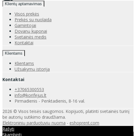
Klientų aptarnavimas
Visos prekės
Prekės su nuolaida
Gamintojai
Dovanų kuponai
Svetainės medis
Kontaktai
Klientams
Klientams
Užsakymų istorija
Kontaktai
+37065300553
info@korifejus.lt
Pirmadienis - Penktadienis, 8-16 val.
2026 © Visos teisės saugomos. Kopijuoti, platinti svetainės turinį
be autorių sutikimo draudžiama.
Elektroninių parduotuvių nuoma
-
eshoprent.com
Rašyti
Skambinti