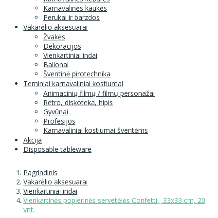
Karnavalinės kaukės
Perukai ir barzdos
Vakarėlio aksesuarai
Žvakės
Dekoracijos
Vienkartiniai indai
Balionai
Šventinė pirotechnika
Teminiai karnavaliniai kostiumai
Animacinių filmų / filmų personažai
Retro, diskoteka, hipis
Gyvūnai
Profesijos
Karnavaliniai kostiumai šventėms
Akcija
Disposable tableware
Pagrindinis
Vakarėlio aksesuarai
Vienkartiniai indai
Vienkartinės popierinės servetėlės Confetti , 33x33 cm, 20
vnt.