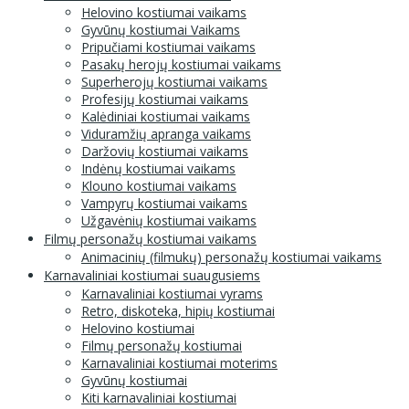
Helovino kostiumai vaikams
Gyvūnų kostiumai Vaikams
Pripučiami kostiumai vaikams
Pasakų herojų kostiumai vaikams
Superherojų kostiumai vaikams
Profesijų kostiumai vaikams
Kalėdiniai kostiumai vaikams
Viduramžių apranga vaikams
Daržovių kostiumai vaikams
Indėnų kostiumai vaikams
Klouno kostiumai vaikams
Vampyrų kostiumai vaikams
Užgavėnių kostiumai vaikams
Filmų personažų kostiumai vaikams
Animacinių (filmukų) personažų kostiumai vaikams
Karnavaliniai kostiumai suaugusiems
Karnavaliniai kostiumai vyrams
Retro, diskoteka, hipių kostiumai
Helovino kostiumai
Filmų personažų kostiumai
Karnavaliniai kostiumai moterims
Gyvūnų kostiumai
Kiti karnavaliniai kostiumai