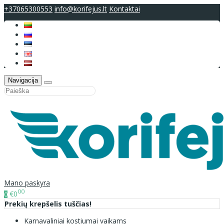
+37065300553
info@korifejus.lt
Kontaktai
Navigacija
Mano paskyra
00
€0
0
Prekių krepšelis tuščias!
Karnavaliniai kostiumai vaikams