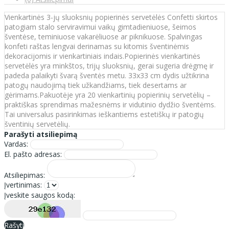
Vienkartinės 3-jų sluoksnių popierinės servetėlės Confetti skirtos
patogiam stalo serviravimui vaikų gimtadieniuose, šeimos
šventėse, teminiuose vakarėliuose ar piknikuose. Spalvingas
konfeti raštas lengvai derinamas su kitomis šventinėmis
dekoracijomis ir vienkartiniais indais.Popierinės vienkartinės
servetėlės yra minkštos, trijų sluoksnių, gerai sugeria drėgmę ir
padeda palaikyti švarą šventės metu. 33x33 cm dydis užtikrina
patogų naudojimą tiek užkandžiams, tiek desertams ar
gėrimams.Pakuotėje yra 20 vienkartinių popierinių servetėlių –
praktiškas sprendimas mažesnėms ir vidutinio dydžio šventėms.
Tai universalus pasirinkimas ieškantiems estetiškų ir patogių
šventinių servetėlių.
Parašyti atsiliepimą
Vardas:
El. pašto adresas:
Atsiliepimas:
Įvertinimas:
Įveskite saugos kodą:
Rašyti