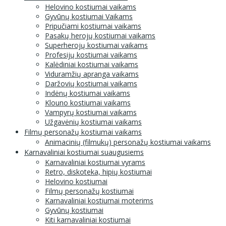
Helovino kostiumai vaikams
Gyvūnų kostiumai Vaikams
Pripučiami kostiumai vaikams
Pasakų herojų kostiumai vaikams
Superherojų kostiumai vaikams
Profesijų kostiumai vaikams
Kalėdiniai kostiumai vaikams
Viduramžių apranga vaikams
Daržovių kostiumai vaikams
Indėnų kostiumai vaikams
Klouno kostiumai vaikams
Vampyrų kostiumai vaikams
Užgavėnių kostiumai vaikams
Filmų personažų kostiumai vaikams
Animacinių (filmukų) personažų kostiumai vaikams
Karnavaliniai kostiumai suaugusiems
Karnavaliniai kostiumai vyrams
Retro, diskoteka, hipių kostiumai
Helovino kostiumai
Filmų personažų kostiumai
Karnavaliniai kostiumai moterims
Gyvūnų kostiumai
Kiti karnavaliniai kostiumai