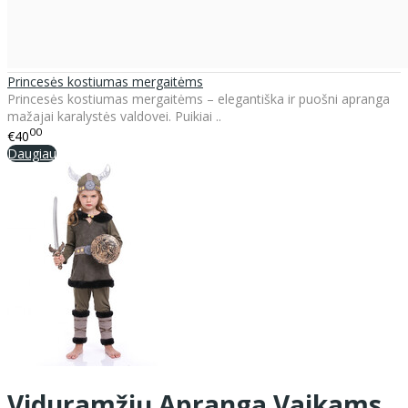
Princesės kostiumas mergaitėms
Princesės kostiumas mergaitėms – elegantiška ir puošni apranga
mažajai karalystės valdovei. Puikiai ..
00
€40
Daugiau
Viduramžių Apranga Vaikams