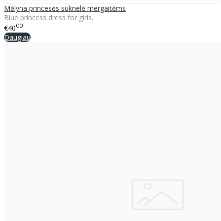
Mėlyna princesės suknelė mergaitėms
Blue princess dress for girls..
00
€40
Daugiau