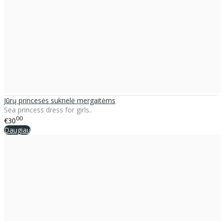
Jūrų princesės suknelė mergaitėms
Sea princess dress for girls..
00
€30
Daugiau