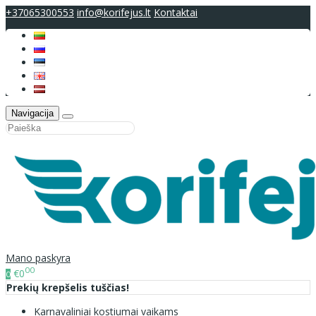
+37065300553
info@korifejus.lt
Kontaktai
Navigacija
Mano paskyra
00
€0
0
Prekių krepšelis tuščias!
Karnavaliniai kostiumai vaikams