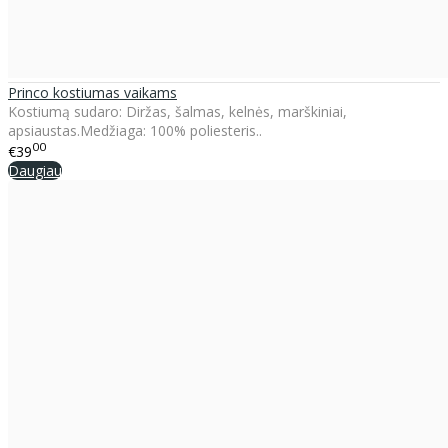
Princo kostiumas vaikams
Kostiumą sudaro: Diržas, šalmas, kelnės, marškiniai,
apsiaustas.Medžiaga: 100% poliesteris..
00
€39
Daugiau