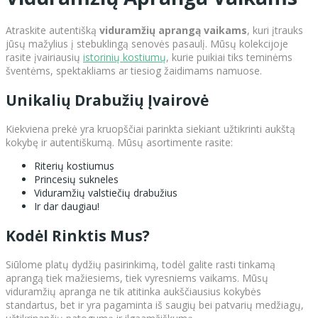
Atraskite autentišką
viduramžių aprangą vaikams
, kuri įtrauks
jūsų mažylius į stebuklingą senovės pasaulį. Mūsų kolekcijoje
rasite įvairiausių
istorinių kostiumų
, kurie puikiai tiks teminėms
šventėms, spektakliams ar tiesiog žaidimams namuose.
Unikalių Drabužių Įvairovė
Kiekviena prekė yra kruopščiai parinkta siekiant užtikrinti aukštą
kokybę ir autentiškumą. Mūsų asortimente rasite:
Riterių kostiumus
Princesių sukneles
Viduramžių valstiečių drabužius
Ir dar daugiau!
Kodėl Rinktis Mus?
Siūlome platų dydžių pasirinkimą, todėl galite rasti tinkamą
aprangą tiek mažiesiems, tiek vyresniems vaikams. Mūsų
viduramžių apranga ne tik atitinka aukščiausius kokybės
standartus, bet ir yra pagaminta iš saugių bei patvarių medžiagų,