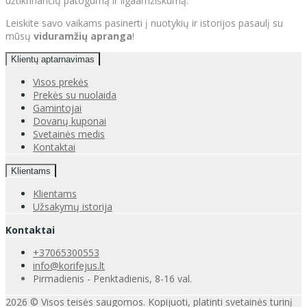
užtikrinančių patogumą ir ilgaamžiškumą.
Leiskite savo vaikams pasinerti į nuotykių ir istorijos pasaulį su
mūsų
viduramžių apranga
!
Klientų aptarnavimas
Visos prekės
Prekės su nuolaida
Gamintojai
Dovanų kuponai
Svetainės medis
Kontaktai
Klientams
Klientams
Užsakymų istorija
Kontaktai
+37065300553
info@korifejus.lt
Pirmadienis - Penktadienis, 8-16 val.
2026 © Visos teisės saugomos. Kopijuoti, platinti svetainės turinį