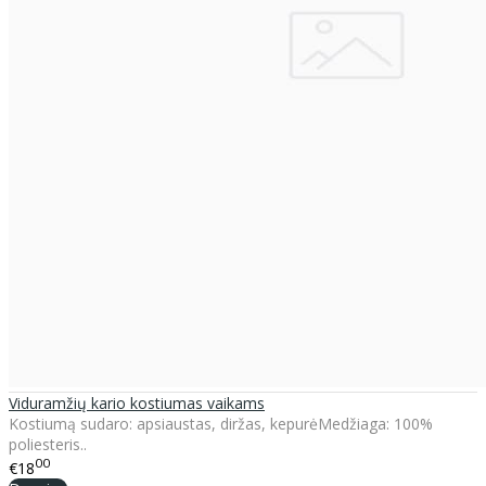
Viduramžių kario kostiumas vaikams
Kostiumą sudaro: apsiaustas, diržas, kepurėMedžiaga: 100%
poliesteris..
00
€18