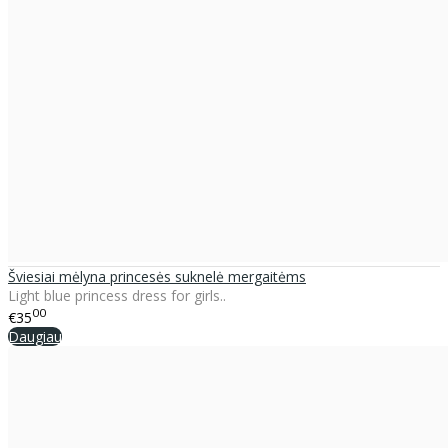
Šviesiai mėlyna princesės suknelė mergaitėms
Light blue princess dress for girls..
00
€35
Daugiau