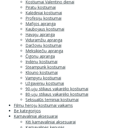
Kostiumai Valentino dienai
Piratų kostiumai
Kalėdiniai kostiumai
Profesijų kostiumai
Mafijos apranga
Kaubojaus kostiumai
Havajų apranga
Viduramžių apranga
Daržovių kostiumai
Meksikiečių apranga
Čigonų apranga
Indėnų kostiumai
Steampunk kostiumai
Klouno kostiumai
Vampyrų kostiumai
Užgavėnių kostiumai
90-ųjų stiliaus vakarėlio kostiumai
80-ųjų stiliaus vakarėlio kostiumai
Seksualūs teminiai kostiumai
Filmų herojų kostiumai vaikams
Be kategorijos
Karnavaliniai aksesuarai
Kiti karnavaliniai aksesuarai
Karnavalinės kepurės