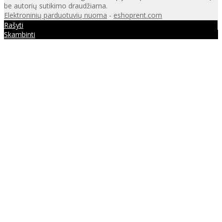
be autorių sutikimo draudžiama.
Elektroninių parduotuvių nuoma
-
eshoprent.com
Rašyti
Skambinti