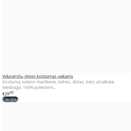
Viduramžių riterio kostiumas vaikams
Kostiumą sudaro: marškiniai, kelnės, diržas, bato užvalkalai.
Medžiaga: 100% poliesteris..
00
€29
Daugiau