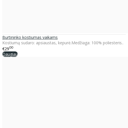
Burtininko kostiumas vaikams
Kostiumą sudaro: apsiaustas, kepurė.Medžiaga: 100% poliesteris..
00
€29
Daugiau