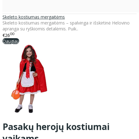
Skeleto kostiumas mergaitėms
Skeleto kostiumas mergaitėms – spalvinga ir išskirtinė Helovino
apranga su ryškiomis detalėmis. Puik..
00
€26
Daugiau
Pasakų herojų kostiumai
vaikams