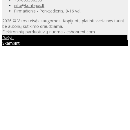
info@korifejus.lt
Pirmadienis - Penktadienis, 8-16 val.
2026 © Visos teisės saugomos. Kopijuoti, platinti svetainės turinį
be autorių sutikimo draudžiama.
Elektroninių parduotuvių nuoma
-
eshoprent.com
Rašyti
Skambinti