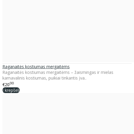
Raganaitės kostiumas mergaitėms
Raganaitės kostiumas mergaitėms – žaismingas ir mielas
karnavalinis kostiumas, puikiai tinkantis įva..
00
€20
Į krepšelį