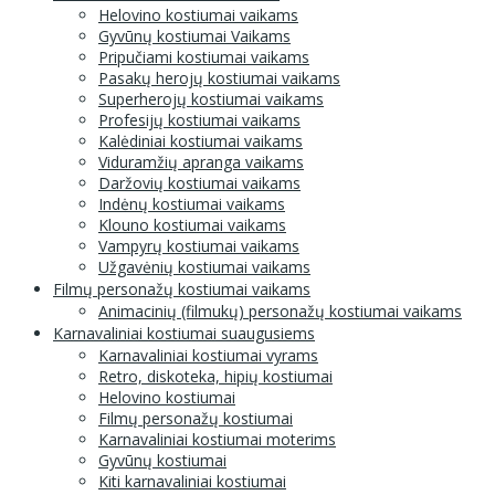
Helovino kostiumai vaikams
Gyvūnų kostiumai Vaikams
Pripučiami kostiumai vaikams
Pasakų herojų kostiumai vaikams
Superherojų kostiumai vaikams
Profesijų kostiumai vaikams
Kalėdiniai kostiumai vaikams
Viduramžių apranga vaikams
Daržovių kostiumai vaikams
Indėnų kostiumai vaikams
Klouno kostiumai vaikams
Vampyrų kostiumai vaikams
Užgavėnių kostiumai vaikams
Filmų personažų kostiumai vaikams
Animacinių (filmukų) personažų kostiumai vaikams
Karnavaliniai kostiumai suaugusiems
Karnavaliniai kostiumai vyrams
Retro, diskoteka, hipių kostiumai
Helovino kostiumai
Filmų personažų kostiumai
Karnavaliniai kostiumai moterims
Gyvūnų kostiumai
Kiti karnavaliniai kostiumai