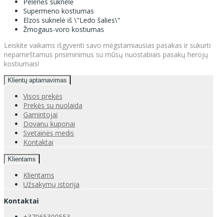
Pelenės suknelė
Supermeno kostiumas
Elzos suknelė iš \"Ledo šalies\"
Žmogaus-voro kostiumas
Leiskite vaikams išgyventi savo mėgstamiausias pasakas ir sukurti
nepamirštamus prisiminimus su mūsų nuostabiais pasakų herojų
kostiumais!
Klientų aptarnavimas
Visos prekės
Prekės su nuolaida
Gamintojai
Dovanų kuponai
Svetainės medis
Kontaktai
Klientams
Klientams
Užsakymų istorija
Kontaktai
+37065300553