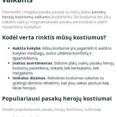
Pasinerkite į magišką pasakų pasaulį su mūsų plačiu
pasakų
herojų kostiumų vaikams
asortimentu. Šie kostiumai leis jūsų
vaikams tapti jų mėgstamiausiais pasakų personažais ir patirti
nepaprastus nuotykius!
Kodėl verta rinktis mūsų kostiumus?
Aukšta kokybė
: Mūsų kostiumai yra pagaminti iš aukštos
kokybės medžiagų, kurios užtikrina komfortą ir
ilgaamžiškumą.
Įvairus asortimentas
: Siūlome platų įvairių pasakų herojų
kostiumų pasirinkimą, tinkantį tiek berniukams, tiek
mergaitėms.
Unikalus dizainas
: Kiekvienas kostiumas sukurtas su
ypatingu dėmesiu detalėms, kad jūsų vaikas jaustųsi kaip
tikras herojus.
Populiariausi pasakų herojų kostiumai
Raskite populiariausius
pasakų herojų kostiumus
, tokie kaip: