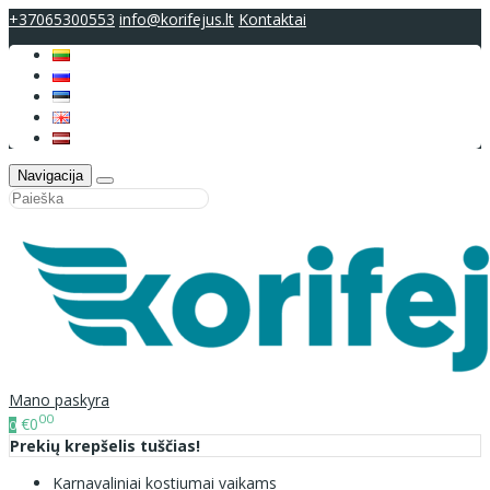
+37065300553
info@korifejus.lt
Kontaktai
Navigacija
Mano paskyra
00
€0
0
Prekių krepšelis tuščias!
Karnavaliniai kostiumai vaikams