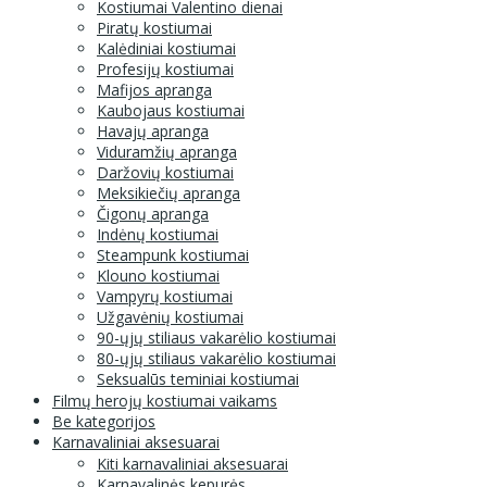
Kostiumai Valentino dienai
Piratų kostiumai
Kalėdiniai kostiumai
Profesijų kostiumai
Mafijos apranga
Kaubojaus kostiumai
Havajų apranga
Viduramžių apranga
Daržovių kostiumai
Meksikiečių apranga
Čigonų apranga
Indėnų kostiumai
Steampunk kostiumai
Klouno kostiumai
Vampyrų kostiumai
Užgavėnių kostiumai
90-ųjų stiliaus vakarėlio kostiumai
80-ųjų stiliaus vakarėlio kostiumai
Seksualūs teminiai kostiumai
Filmų herojų kostiumai vaikams
Be kategorijos
Karnavaliniai aksesuarai
Kiti karnavaliniai aksesuarai
Karnavalinės kepurės