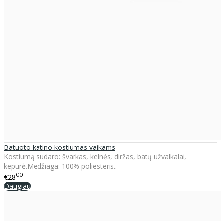
Batuoto katino kostiumas vaikams
Kostiumą sudaro: švarkas, kelnės, diržas, batų užvalkalai,
kepurė.Medžiaga: 100% poliesteris..
00
€28
Daugiau