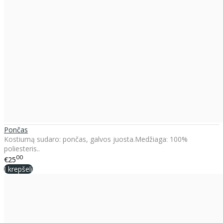
Pončas
Kostiumą sudaro: pončas, galvos juosta.Medžiaga: 100%
poliesteris..
00
€25
Į krepšelį