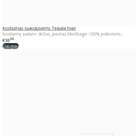
Kostiumas suaugusiems Tequila man
Kostiumą sudaro: diržas, pončas.Medžiaga: 100% poliesteris..
00
€36
Daugiau