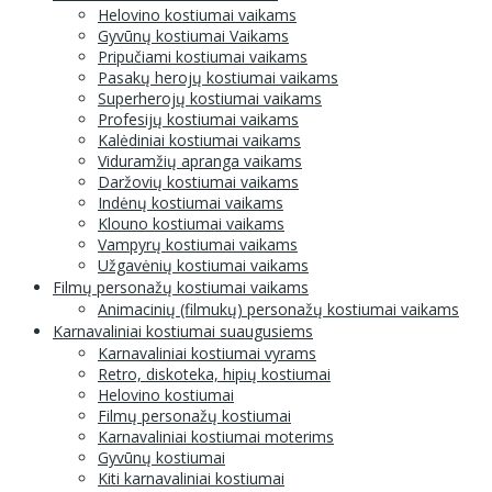
Helovino kostiumai vaikams
Gyvūnų kostiumai Vaikams
Pripučiami kostiumai vaikams
Pasakų herojų kostiumai vaikams
Superherojų kostiumai vaikams
Profesijų kostiumai vaikams
Kalėdiniai kostiumai vaikams
Viduramžių apranga vaikams
Daržovių kostiumai vaikams
Indėnų kostiumai vaikams
Klouno kostiumai vaikams
Vampyrų kostiumai vaikams
Užgavėnių kostiumai vaikams
Filmų personažų kostiumai vaikams
Animacinių (filmukų) personažų kostiumai vaikams
Karnavaliniai kostiumai suaugusiems
Karnavaliniai kostiumai vyrams
Retro, diskoteka, hipių kostiumai
Helovino kostiumai
Filmų personažų kostiumai
Karnavaliniai kostiumai moterims
Gyvūnų kostiumai
Kiti karnavaliniai kostiumai