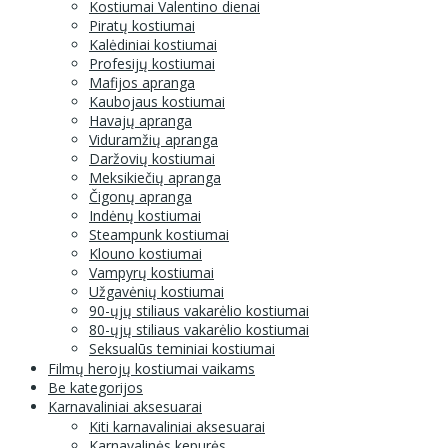
Kostiumai Valentino dienai
Piratų kostiumai
Kalėdiniai kostiumai
Profesijų kostiumai
Mafijos apranga
Kaubojaus kostiumai
Havajų apranga
Viduramžių apranga
Daržovių kostiumai
Meksikiečių apranga
Čigonų apranga
Indėnų kostiumai
Steampunk kostiumai
Klouno kostiumai
Vampyrų kostiumai
Užgavėnių kostiumai
90-ųjų stiliaus vakarėlio kostiumai
80-ųjų stiliaus vakarėlio kostiumai
Seksualūs teminiai kostiumai
Filmų herojų kostiumai vaikams
Be kategorijos
Karnavaliniai aksesuarai
Kiti karnavaliniai aksesuarai
Karnavalinės kepurės