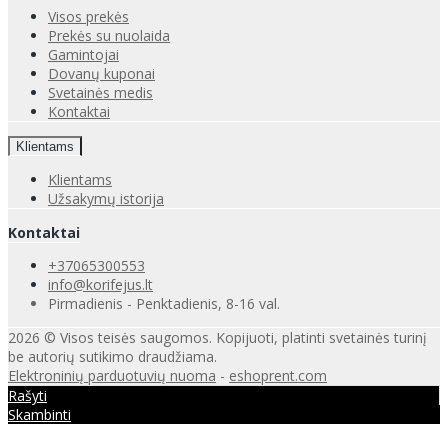
Visos prekės
Prekės su nuolaida
Gamintojai
Dovanų kuponai
Svetainės medis
Kontaktai
Klientams
Klientams
Užsakymų istorija
Kontaktai
+37065300553
info@korifejus.lt
Pirmadienis - Penktadienis, 8-16 val.
2026 © Visos teisės saugomos. Kopijuoti, platinti svetainės turinį
be autorių sutikimo draudžiama.
Elektroninių parduotuvių nuoma
-
eshoprent.com
Rašyti
Skambinti