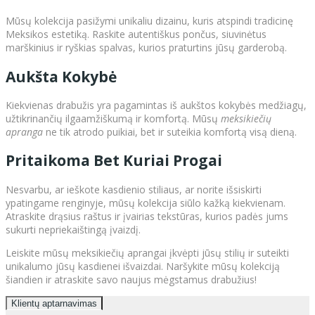
Mūsų kolekcija pasižymi unikaliu dizainu, kuris atspindi tradicinę
Meksikos estetiką. Raskite autentiškus pončus, siuvinėtus
marškinius ir ryškias spalvas, kurios praturtins jūsų garderobą.
Aukšta Kokybė
Kiekvienas drabužis yra pagamintas iš aukštos kokybės medžiagų,
užtikrinančių ilgaamžiškumą ir komfortą. Mūsų
meksikiečių
apranga
ne tik atrodo puikiai, bet ir suteikia komfortą visą dieną.
Pritaikoma Bet Kuriai Progai
Nesvarbu, ar ieškote kasdienio stiliaus, ar norite išsiskirti
ypatingame renginyje, mūsų kolekcija siūlo kažką kiekvienam.
Atraskite drąsius raštus ir įvairias tekstūras, kurios padės jums
sukurti nepriekaištingą įvaizdį.
Leiskite mūsų meksikiečių aprangai įkvėpti jūsų stilių ir suteikti
unikalumo jūsų kasdienei išvaizdai. Naršykite mūsų kolekciją
šiandien ir atraskite savo naujus mėgstamus drabužius!
Klientų aptarnavimas