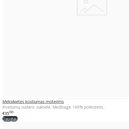
Meksikietės kostiumas moterims
Kostiumą sudaro: suknelė. Medžiaga: 100% poliesteris..
00
€35
Daugiau