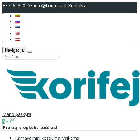
+37065300553
info@korifejus.lt
Kontaktai
Navigacija
Mano paskyra
00
€0
0
Prekių krepšelis tuščias!
Karnavaliniai kostiumai vaikams