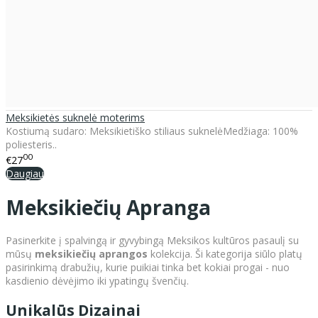
Meksikietės suknelė moterims
Kostiumą sudaro: Meksikietiško stiliaus suknelėMedžiaga: 100%
poliesteris..
00
€27
Daugiau
Meksikiečių Apranga
Pasinerkite į spalvingą ir gyvybingą Meksikos kultūros pasaulį su
mūsų
meksikiečių aprangos
kolekcija. Ši kategorija siūlo platų
pasirinkimą drabužių, kurie puikiai tinka bet kokiai progai - nuo
kasdienio dėvėjimo iki ypatingų švenčių.
Unikalūs Dizainai