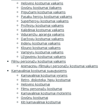
Helovino kostiumai vaikams
Gyvūnų kostiumai Vaikams
Pripučiami kostiumai vaikams
Pasakų herojų kostiumai vaikams
Superherojų kostiumai vaikams
Profesijų kostiumai vaikams
Kalėdiniai kostiumai vaikams
Viduramžių apranga vaikams
Daržovių kostiumai vaikams
Indėnų kostiumai vaikams
Klouno kostiumai vaikams
Vampyrų kostiumai vaikams
Užgavėnių kostiumai vaikams
Filmų personažų kostiumai vaikams
Animacinių (filmukų) personažų kostiumai vaikams
Karnavaliniai kostiumai suaugusiems
Karnavaliniai kostiumai vyrams
Retro, diskoteka, hipių kostiumai
Helovino kostiumai
Filmų personažų kostiumai
Karnavaliniai kostiumai moterims
Gyvūnų kostiumai
Kiti karnavaliniai kostiumai