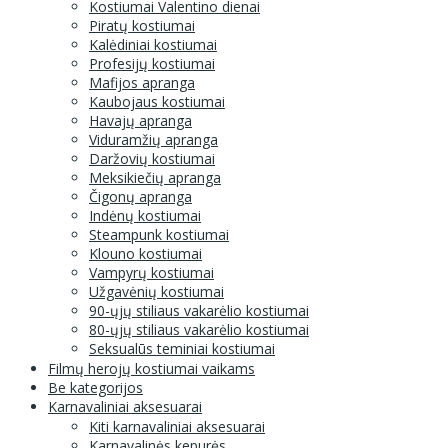
Kostiumai Valentino dienai
Piratų kostiumai
Kalėdiniai kostiumai
Profesijų kostiumai
Mafijos apranga
Kaubojaus kostiumai
Havajų apranga
Viduramžių apranga
Daržovių kostiumai
Meksikiečių apranga
Čigonų apranga
Indėnų kostiumai
Steampunk kostiumai
Klouno kostiumai
Vampyrų kostiumai
Užgavėnių kostiumai
90-ųjų stiliaus vakarėlio kostiumai
80-ųjų stiliaus vakarėlio kostiumai
Seksualūs teminiai kostiumai
Filmų herojų kostiumai vaikams
Be kategorijos
Karnavaliniai aksesuarai
Kiti karnavaliniai aksesuarai
Karnavalinės kepurės