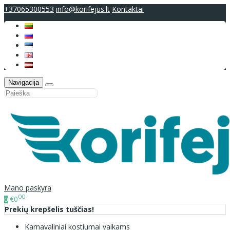
+37065300553
info@korifejus.lt
Kontaktai
Navigacija
Mano paskyra
00
€0
0
Prekių krepšelis tuščias!
Karnavaliniai kostiumai vaikams