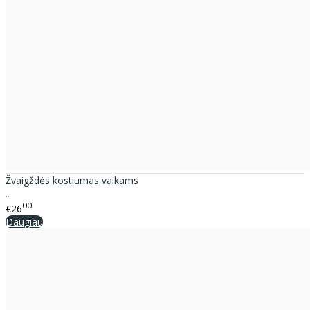
Žvaigždės kostiumas vaikams
..
00
€26
Daugiau