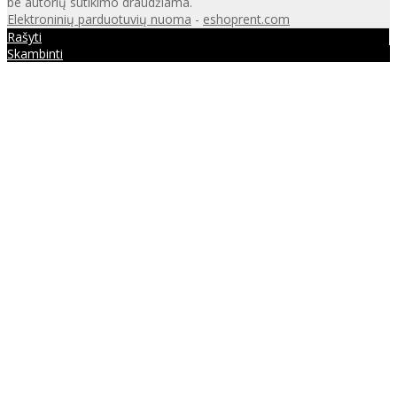
be autorių sutikimo draudžiama.
Elektroninių parduotuvių nuoma
-
eshoprent.com
Rašyti
Skambinti