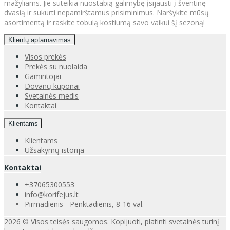
mažyliams. Jie suteikia nuostabią galimybę įsijausti į šventinę
dvasią ir sukurti nepamirštamus prisiminimus. Naršykite mūsų
asortimentą ir raskite tobulą kostiumą savo vaikui šį sezoną!
Klientų aptarnavimas
Visos prekės
Prekės su nuolaida
Gamintojai
Dovanų kuponai
Svetainės medis
Kontaktai
Klientams
Klientams
Užsakymų istorija
Kontaktai
+37065300553
info@korifejus.lt
Pirmadienis - Penktadienis, 8-16 val.
2026 © Visos teisės saugomos. Kopijuoti, platinti svetainės turinį