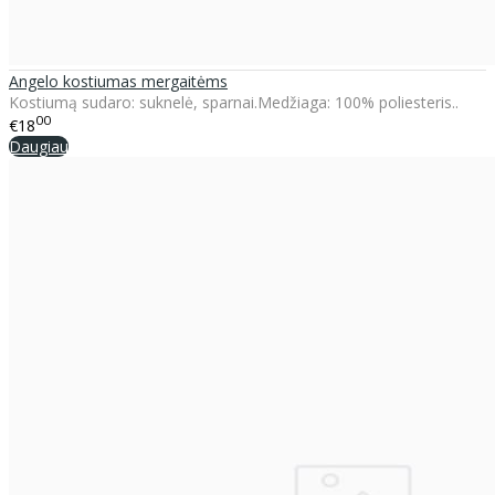
Angelo kostiumas mergaitėms
Kostiumą sudaro: suknelė, sparnai.Medžiaga: 100% poliesteris..
00
€18
Daugiau