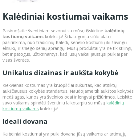
Kalėdiniai kostiumai vaikams
Pasiruoškite šventiniam sezonui su mūsų išskirtine
kalėdinių
kostiumų vaikams
kolekcija! Ši kategorija siūlo platų
pasirinkimą, nuo tradicinių Kalėdų senelio kostiumų iki žavingų
elniukų ir sniego senių aprangų. Mūsų produktai yra ne tik stilingi,
bet ir patogūs, užtikrinantys, kad jūsų vaikai jaustųsi puikiai per
visas šventes.
Unikalus dizainas ir aukšta kokybė
Kiekvienas kostiumas yra kruopščiai sukurtas, kad atitiktų
aukščiausius kokybės standartus. Naudojame tik aukštos kokybės
medžiagas, kurios yra švelnios odai ir lengvai prižiūrimos. Leiskite
savo vaikams spindėti šventiniu laikotarpiu su mūsų
kalėdinių
kostiumų vaikams
kolekcija!
Ideali dovana
Kalėdiniai kostiumai yra puiki dovana jūsų vaikams ar artimųjų