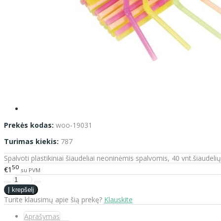
Prekės kodas:
woo-19031
Turimas kiekis:
787
Spalvoti plastikiniai šiaudeliai neoninėmis spalvomis, 40 vnt.šiaudelių
50
€1
su PVM
Turite klausimų apie šią prekę?
Klauskite
Aprašymas