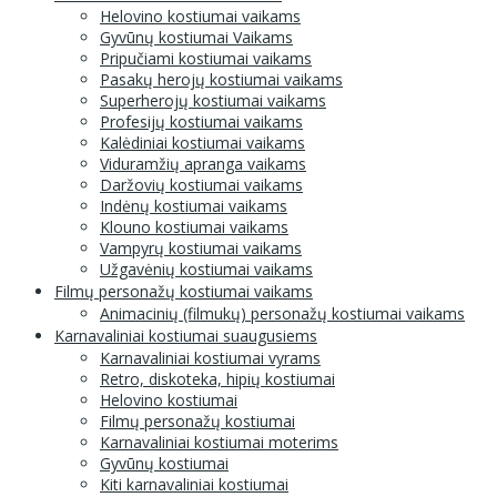
Helovino kostiumai vaikams
Gyvūnų kostiumai Vaikams
Pripučiami kostiumai vaikams
Pasakų herojų kostiumai vaikams
Superherojų kostiumai vaikams
Profesijų kostiumai vaikams
Kalėdiniai kostiumai vaikams
Viduramžių apranga vaikams
Daržovių kostiumai vaikams
Indėnų kostiumai vaikams
Klouno kostiumai vaikams
Vampyrų kostiumai vaikams
Užgavėnių kostiumai vaikams
Filmų personažų kostiumai vaikams
Animacinių (filmukų) personažų kostiumai vaikams
Karnavaliniai kostiumai suaugusiems
Karnavaliniai kostiumai vyrams
Retro, diskoteka, hipių kostiumai
Helovino kostiumai
Filmų personažų kostiumai
Karnavaliniai kostiumai moterims
Gyvūnų kostiumai
Kiti karnavaliniai kostiumai