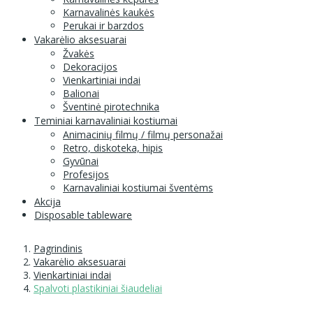
Karnavalinės kaukės
Perukai ir barzdos
Vakarėlio aksesuarai
Žvakės
Dekoracijos
Vienkartiniai indai
Balionai
Šventinė pirotechnika
Teminiai karnavaliniai kostiumai
Animacinių filmų / filmų personažai
Retro, diskoteka, hipis
Gyvūnai
Profesijos
Karnavaliniai kostiumai šventėms
Akcija
Disposable tableware
Pagrindinis
Vakarėlio aksesuarai
Vienkartiniai indai
Spalvoti plastikiniai šiaudeliai