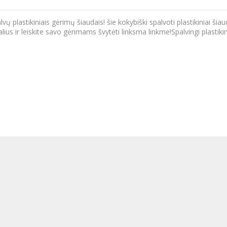
plastikiniais gėrimų šiaudais! šie kokybiški spalvoti plastikiniai šiaud
ius ir leiskite savo gėrimams švytėti linksma linkme!Spalvingi plastiki