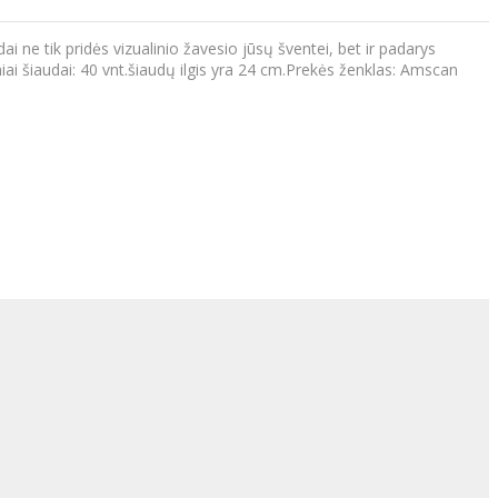
ai ne tik pridės vizualinio žavesio jūsų šventei, bet ir padarys
niai šiaudai: 40 vnt.šiaudų ilgis yra 24 cm.Prekės ženklas: Amscan