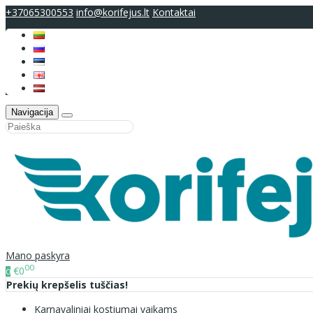
+37065300553
info@korifejus.lt
Kontaktai
Navigacija
Mano paskyra
00
€0
0
Prekių krepšelis tuščias!
Karnavaliniai kostiumai vaikams