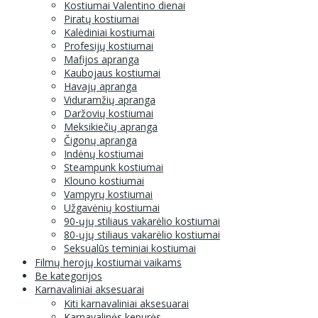
Kostiumai Valentino dienai
Piratų kostiumai
Kalėdiniai kostiumai
Profesijų kostiumai
Mafijos apranga
Kaubojaus kostiumai
Havajų apranga
Viduramžių apranga
Daržovių kostiumai
Meksikiečių apranga
Čigonų apranga
Indėnų kostiumai
Steampunk kostiumai
Klouno kostiumai
Vampyrų kostiumai
Užgavėnių kostiumai
90-ųjų stiliaus vakarėlio kostiumai
80-ųjų stiliaus vakarėlio kostiumai
Seksualūs teminiai kostiumai
Filmų herojų kostiumai vaikams
Be kategorijos
Karnavaliniai aksesuarai
Kiti karnavaliniai aksesuarai
Karnavalinės kepurės