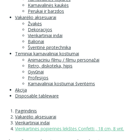
Karnavalinės kaukės
Perukai ir barzdos
Vakarėlio aksesuarai
Žvakės
Dekoracijos
Vienkartiniai indai
Balionai
Šventinė pirotechnika
Teminiai karnavaliniai kostiumai
Animacinių filmų / filmų personažai
Retro, diskoteka, hipis
Gyvūnai
Profesijos
Karnavaliniai kostiumai šventėms
Akcija
Disposable tableware
Pagrindinis
Vakarėlio aksesuarai
Vienkartiniai indai
Vienkartinės popierinės lėkštės Confetti , 18 cm, 8 vnt.