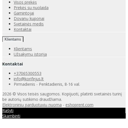
Visos prekės
Prekės su nuolaida
Gamintojai
Dovanų kuponai
Svetainės medis
Kontaktai
Klientams
Klientams
Užsakymų istorija
Kontaktai
+37065300553
info@korifejus.lt
Pirmadienis - Penktadienis, 8-16 val.
2026 © Visos teisės saugomos. Kopijuoti, platinti svetainės turinį
be autorių sutikimo draudžiama.
Elektroninių parduotuvių nuoma
-
eshoprent.com
Rašyti
Skambinti