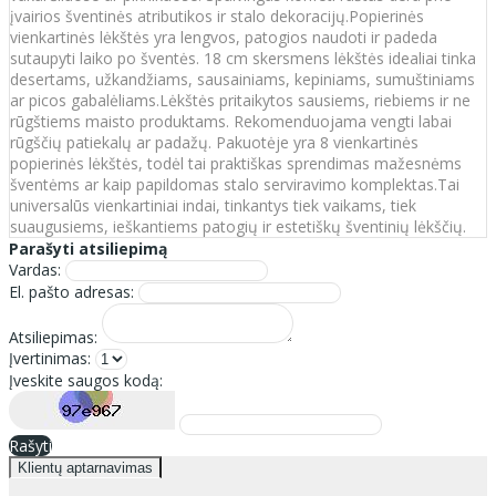
įvairios šventinės atributikos ir stalo dekoracijų.Popierinės
vienkartinės lėkštės yra lengvos, patogios naudoti ir padeda
sutaupyti laiko po šventės. 18 cm skersmens lėkštės idealiai tinka
desertams, užkandžiams, sausainiams, kepiniams, sumuštiniams
ar picos gabalėliams.Lėkštės pritaikytos sausiems, riebiems ir ne
rūgštiems maisto produktams. Rekomenduojama vengti labai
rūgščių patiekalų ar padažų. Pakuotėje yra 8 vienkartinės
popierinės lėkštės, todėl tai praktiškas sprendimas mažesnėms
šventėms ar kaip papildomas stalo serviravimo komplektas.Tai
universalūs vienkartiniai indai, tinkantys tiek vaikams, tiek
suaugusiems, ieškantiems patogių ir estetiškų šventinių lėkščių.
Parašyti atsiliepimą
Vardas:
El. pašto adresas:
Atsiliepimas:
Įvertinimas:
Įveskite saugos kodą:
Rašyti
Klientų aptarnavimas