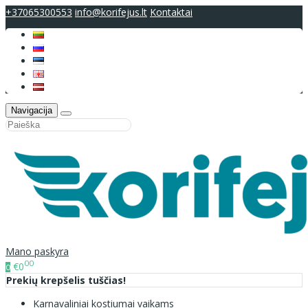
+37065300553
info@korifejus.lt
Kontaktai
Navigacija
Mano paskyra
00
€0
0
Prekių krepšelis tuščias!
Karnavaliniai kostiumai vaikams