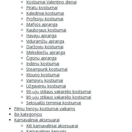
Kostiumai Valentino dienai
Piratų kostiumai
Kalėdiniai kostiumai
Profesijų kostiumai
Mafijos apranga
Kaubojaus kostiumai
Havajų apranga
Viduramžių apranga
Daržovių kostiumai
Meksikiečių apranga
Čigonų apranga
Indėnų kostiumai
Steampunk kostiumai
Klouno kostiumai
Vampyrų kostiumai
Užgavėnių kostiumai
90-ųjų stiliaus vakarėlio kostiumai
80-ųjų stiliaus vakarėlio kostiumai
Seksualūs teminiai kostiumai
Filmų herojų kostiumai vaikams
Be kategorijos
Karnavaliniai aksesuarai
Kiti karnavaliniai aksesuarai
Karnavalinės kepurės