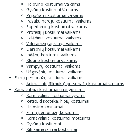
Helovino kostiumai vaikams
Gyvūnų kostiumai Vaikams
Pripučiami kostiumai vaikams
Pasakų herojų kostiumai vaikams
Superherojų kostiumai vaikams
Profesijų kostiumai vaikams
Kalėdiniai kostiumai vaikams
Viduramžių apranga vaikams
Daržovių kostiumai vaikams
Indėnų kostiumai vaikams
Klouno kostiumai vaikams
Vampyrų kostiumai vaikams
Užgavėnių kostiumai vaikams
Filmų personažų kostiumai vaikams
Animacinių (filmukų) personažų kostiumai vaikams
Karnavaliniai kostiumai suaugusiems
Karnavaliniai kostiumai vyrams
Retro, diskoteka, hipių kostiumai
Helovino kostiumai
Filmų personažų kostiumai
Karnavaliniai kostiumai moterims
Gyvūnų kostiumai
Kiti karnavaliniai kostiumai