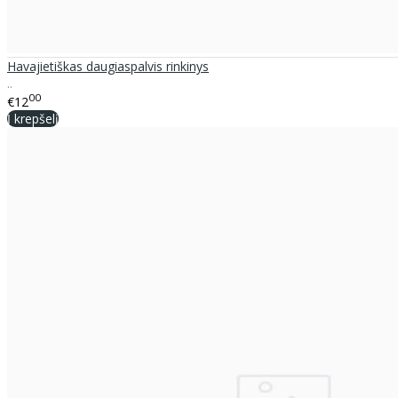
Havajietiškas daugiaspalvis rinkinys
..
00
€12
Į krepšelį