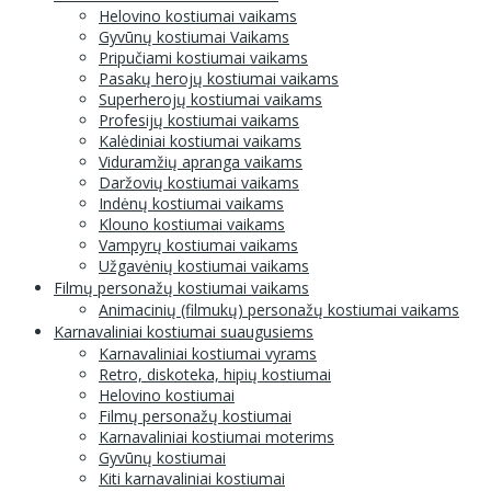
Helovino kostiumai vaikams
Gyvūnų kostiumai Vaikams
Pripučiami kostiumai vaikams
Pasakų herojų kostiumai vaikams
Superherojų kostiumai vaikams
Profesijų kostiumai vaikams
Kalėdiniai kostiumai vaikams
Viduramžių apranga vaikams
Daržovių kostiumai vaikams
Indėnų kostiumai vaikams
Klouno kostiumai vaikams
Vampyrų kostiumai vaikams
Užgavėnių kostiumai vaikams
Filmų personažų kostiumai vaikams
Animacinių (filmukų) personažų kostiumai vaikams
Karnavaliniai kostiumai suaugusiems
Karnavaliniai kostiumai vyrams
Retro, diskoteka, hipių kostiumai
Helovino kostiumai
Filmų personažų kostiumai
Karnavaliniai kostiumai moterims
Gyvūnų kostiumai
Kiti karnavaliniai kostiumai