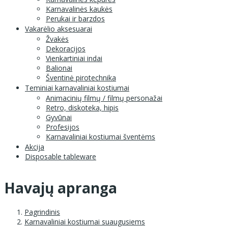
Karnavalinės kaukės
Perukai ir barzdos
Vakarėlio aksesuarai
Žvakės
Dekoracijos
Vienkartiniai indai
Balionai
Šventinė pirotechnika
Teminiai karnavaliniai kostiumai
Animacinių filmų / filmų personažai
Retro, diskoteka, hipis
Gyvūnai
Profesijos
Karnavaliniai kostiumai šventėms
Akcija
Disposable tableware
Havajų apranga
Pagrindinis
Karnavaliniai kostiumai suaugusiems