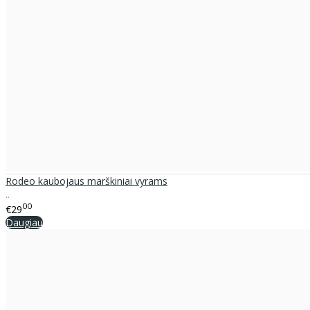
Rodeo kaubojaus marškiniai vyrams
..
00
€29
Daugiau