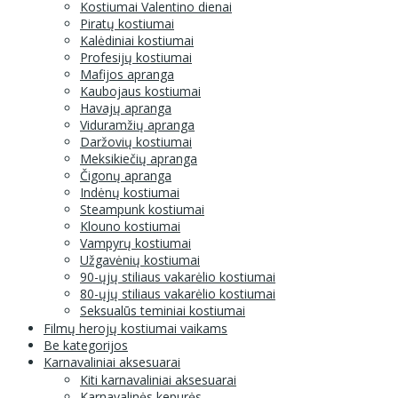
Kostiumai Valentino dienai
Piratų kostiumai
Kalėdiniai kostiumai
Profesijų kostiumai
Mafijos apranga
Kaubojaus kostiumai
Havajų apranga
Viduramžių apranga
Daržovių kostiumai
Meksikiečių apranga
Čigonų apranga
Indėnų kostiumai
Steampunk kostiumai
Klouno kostiumai
Vampyrų kostiumai
Užgavėnių kostiumai
90-ųjų stiliaus vakarėlio kostiumai
80-ųjų stiliaus vakarėlio kostiumai
Seksualūs teminiai kostiumai
Filmų herojų kostiumai vaikams
Be kategorijos
Karnavaliniai aksesuarai
Kiti karnavaliniai aksesuarai
Karnavalinės kepurės