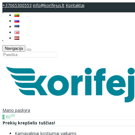
+37065300553
info@korifejus.lt
Kontaktai
Navigacija
Mano paskyra
00
€0
0
Prekių krepšelis tuščias!
Karnavaliniai kostiumai vaikams