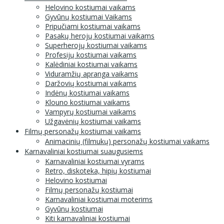
Helovino kostiumai vaikams
Gyvūnų kostiumai Vaikams
Pripučiami kostiumai vaikams
Pasakų herojų kostiumai vaikams
Superherojų kostiumai vaikams
Profesijų kostiumai vaikams
Kalėdiniai kostiumai vaikams
Viduramžių apranga vaikams
Daržovių kostiumai vaikams
Indėnų kostiumai vaikams
Klouno kostiumai vaikams
Vampyrų kostiumai vaikams
Užgavėnių kostiumai vaikams
Filmų personažų kostiumai vaikams
Animacinių (filmukų) personažų kostiumai vaikams
Karnavaliniai kostiumai suaugusiems
Karnavaliniai kostiumai vyrams
Retro, diskoteka, hipių kostiumai
Helovino kostiumai
Filmų personažų kostiumai
Karnavaliniai kostiumai moterims
Gyvūnų kostiumai
Kiti karnavaliniai kostiumai