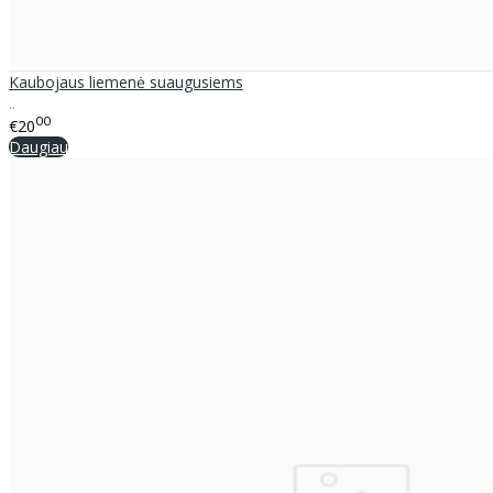
Kaubojaus liemenė suaugusiems
..
00
€20
Daugiau