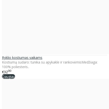
Ryklio kostiumas vaikams
Kostiumą sudaro: tunika su apykakle ir rankovėmisMedžiaga:
100% poliesteris..
00
€32
Daugiau