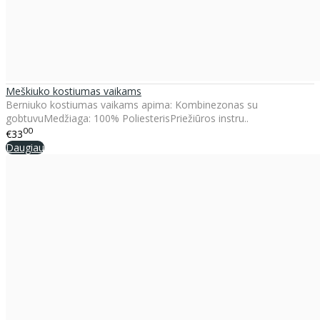
Meškiuko kostiumas vaikams
Berniuko kostiumas vaikams apima: Kombinezonas su
gobtuvuMedžiaga: 100% PoliesterisPriežiūros instru..
00
€33
Daugiau