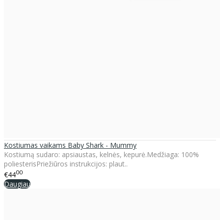
Kostiumas vaikams Baby Shark - Mummy
Kostiumą sudaro: apsiaustas, kelnės, kepurė.Medžiaga: 100%
poliesterisPriežiūros instrukcijos: plaut..
00
€44
Daugiau