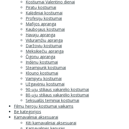
Kostiumai Valentino dienai
Piratų kostiumai
Kalėdiniai kostiumai
Profesijų kostiumai
Mafijos apranga
Kaubojaus kostiumai
Havajų apranga
Viduramžių apranga
Daržovių kostiumai
Meksikiečių apranga
Čigonų apranga
Indėnų kostiumai
Steampunk kostiumai
Klouno kostiumai
Vampyrų kostiumai
Užgavėnių kostiumai
90-ųjų stiliaus vakarėlio kostiumai
80-ųjų stiliaus vakarėlio kostiumai
Seksualūs teminiai kostiumai
Filmų herojų kostiumai vaikams
Be kategorijos
Karnavaliniai aksesuarai
Kiti karnavaliniai aksesuarai
Karnavalinės kepurės