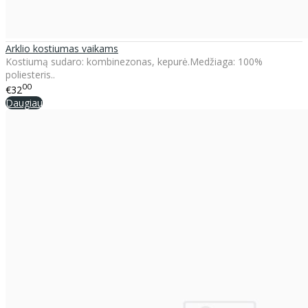
Arklio kostiumas vaikams
Kostiumą sudaro: kombinezonas, kepurė.Medžiaga: 100%
poliesteris..
00
€32
Daugiau