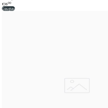
00
€36
Daugiau