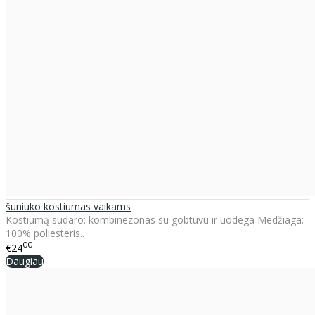
šuniuko kostiumas vaikams
Kostiumą sudaro: kombinezonas su gobtuvu ir uodega Medžiaga:
100% poliesteris..
00
€24
Daugiau