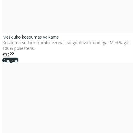
Meškiuko kostiumas vaikams
Kostiumą sudaro: kombinezonas su gobtuvu ir uodega. Medžiaga:
100% poliesteris..
00
€32
Daugiau