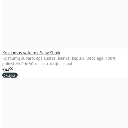
Kostiumas vaikams Baby Shark
Kostiumą sudaro: apsiaustas, kelnės, kepurė.Medžiaga: 100%
poliesterisPriežiūros instrukcijos: plaut..
00
€44
Daugiau