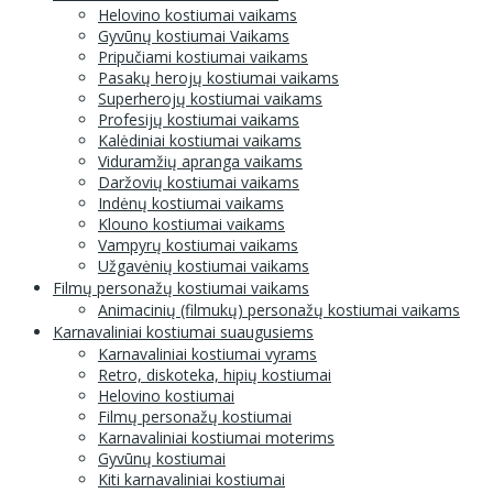
Helovino kostiumai vaikams
Gyvūnų kostiumai Vaikams
Pripučiami kostiumai vaikams
Pasakų herojų kostiumai vaikams
Superherojų kostiumai vaikams
Profesijų kostiumai vaikams
Kalėdiniai kostiumai vaikams
Viduramžių apranga vaikams
Daržovių kostiumai vaikams
Indėnų kostiumai vaikams
Klouno kostiumai vaikams
Vampyrų kostiumai vaikams
Užgavėnių kostiumai vaikams
Filmų personažų kostiumai vaikams
Animacinių (filmukų) personažų kostiumai vaikams
Karnavaliniai kostiumai suaugusiems
Karnavaliniai kostiumai vyrams
Retro, diskoteka, hipių kostiumai
Helovino kostiumai
Filmų personažų kostiumai
Karnavaliniai kostiumai moterims
Gyvūnų kostiumai
Kiti karnavaliniai kostiumai