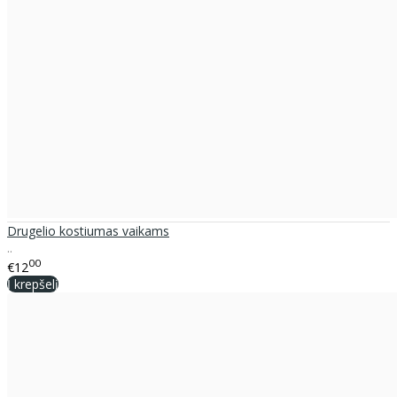
Drugelio kostiumas vaikams
..
00
€12
Į krepšelį