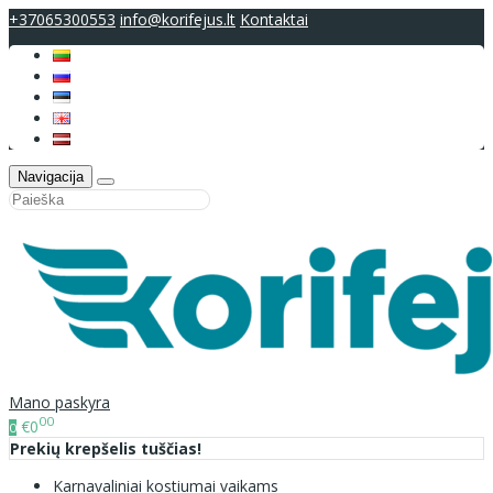
+37065300553
info@korifejus.lt
Kontaktai
Navigacija
Mano paskyra
00
€0
0
Prekių krepšelis tuščias!
Karnavaliniai kostiumai vaikams