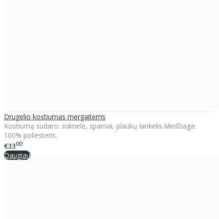
Drugelio kostiumas mergaitėms
Kostiumą sudaro: suknelė, sparnai, plaukų lankelis.Medžiaga:
100% poliesteris..
00
€33
Daugiau