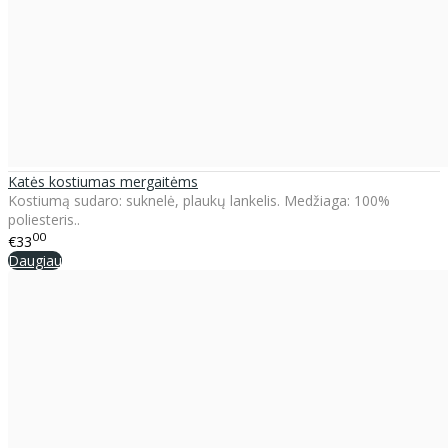
Katės kostiumas mergaitėms
Kostiumą sudaro: suknelė, plaukų lankelis. Medžiaga: 100%
poliesteris..
00
€33
Daugiau