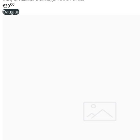
00
€30
Daugiau