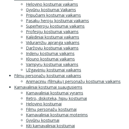
Helovino kostiumai vaikams
Gyvūnų kostiumai Vaikams
Pripučiami kostiumai vaikams
Pasakų herojų kostiumai vaikams
Superherojų kostiumai vaikams
Profesijų kostiumai vaikams
Kalėdiniai kostiumai vaikams
Viduramžių apranga vaikams
Daržovių kostiumai vaikams
Indėnų kostiumai vaikams
Klouno kostiumai vaikams
Vampyrų kostiumai vaikams
Užgavėnių kostiumai vaikams
Filmų personažų kostiumai vaikams
Animacinių (filmukų) personažų kostiumai vaikams
Karnavaliniai kostiumai suaugusiems
Karnavaliniai kostiumai vyrams
Retro, diskoteka, hipių kostiumai
Helovino kostiumai
Filmų personažų kostiumai
Karnavaliniai kostiumai moterims
Gyvūnų kostiumai
Kiti karnavaliniai kostiumai