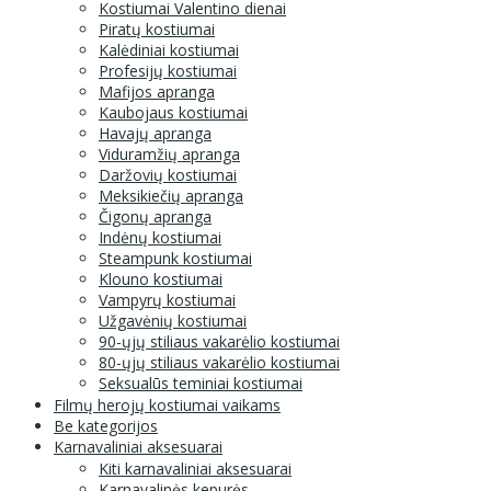
Kostiumai Valentino dienai
Piratų kostiumai
Kalėdiniai kostiumai
Profesijų kostiumai
Mafijos apranga
Kaubojaus kostiumai
Havajų apranga
Viduramžių apranga
Daržovių kostiumai
Meksikiečių apranga
Čigonų apranga
Indėnų kostiumai
Steampunk kostiumai
Klouno kostiumai
Vampyrų kostiumai
Užgavėnių kostiumai
90-ųjų stiliaus vakarėlio kostiumai
80-ųjų stiliaus vakarėlio kostiumai
Seksualūs teminiai kostiumai
Filmų herojų kostiumai vaikams
Be kategorijos
Karnavaliniai aksesuarai
Kiti karnavaliniai aksesuarai
Karnavalinės kepurės