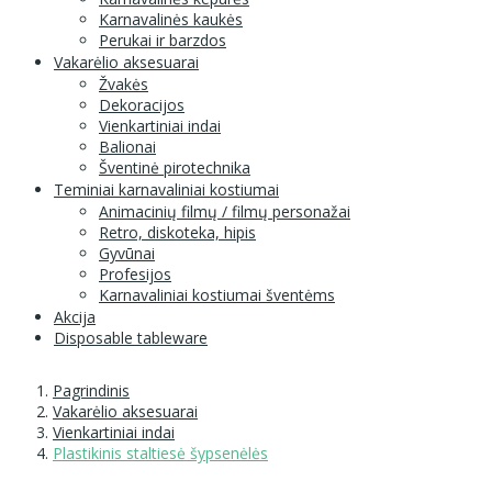
Karnavalinės kaukės
Perukai ir barzdos
Vakarėlio aksesuarai
Žvakės
Dekoracijos
Vienkartiniai indai
Balionai
Šventinė pirotechnika
Teminiai karnavaliniai kostiumai
Animacinių filmų / filmų personažai
Retro, diskoteka, hipis
Gyvūnai
Profesijos
Karnavaliniai kostiumai šventėms
Akcija
Disposable tableware
Pagrindinis
Vakarėlio aksesuarai
Vienkartiniai indai
Plastikinis staltiesė šypsenėlės