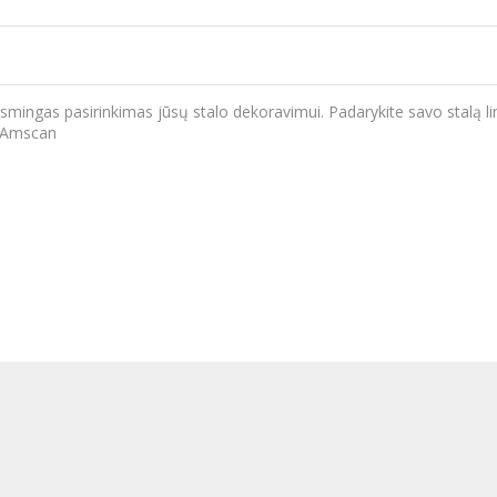
aismingas pasirinkimas jūsų stalo dekoravimui. Padarykite savo stalą li
: Amscan