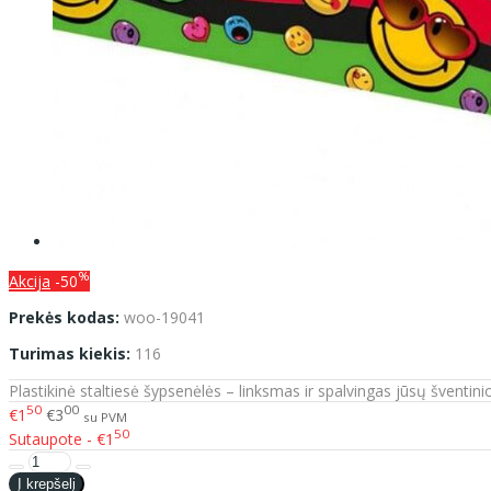
%
Akcija
-50
Prekės kodas:
woo-19041
Turimas kiekis:
116
Plastikinė staltiesė šypsenėlės – linksmas ir spalvingas jūsų šventin
50
00
€1
€3
su PVM
50
Sutaupote - €1