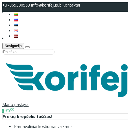
+37065300553
info@korifejus.lt
Kontaktai
Navigacija
Mano paskyra
00
€0
0
Prekių krepšelis tuščias!
Karnavaliniai kostiumai vaikams