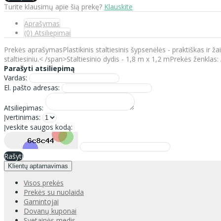
Turite klausimų apie šią prekę?
Klauskite
Aprašymas
(0) Atsiliepimai
Prekės aprašymasPlastikinis staltiesinis šypsenėlės - praktiškas ir ž
staltiesiniu.< /span>Staltiesinio dydis - 1,8 m x 1,2 mPrekės ženklas
Parašyti atsiliepimą
Vardas:
El. pašto adresas:
Atsiliepimas:
Įvertinimas:
Įveskite saugos kodą:
Rašyti
Klientų aptarnavimas
Visos prekės
Prekės su nuolaida
Gamintojai
Dovanų kuponai
Svetainės medis