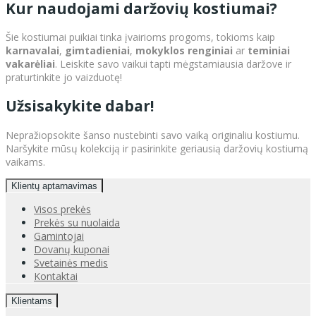
Kur naudojami daržovių kostiumai?
Šie kostiumai puikiai tinka įvairioms progoms, tokioms kaip
karnavalai
,
gimtadieniai
,
mokyklos renginiai
ar
teminiai
vakarėliai
. Leiskite savo vaikui tapti mėgstamiausia daržove ir
praturtinkite jo vaizduotę!
Užsisakykite dabar!
Nepražiopsokite šanso nustebinti savo vaiką originaliu kostiumu.
Naršykite mūsų kolekciją ir pasirinkite geriausią daržovių kostiumą
vaikams.
Klientų aptarnavimas
Visos prekės
Prekės su nuolaida
Gamintojai
Dovanų kuponai
Svetainės medis
Kontaktai
Klientams