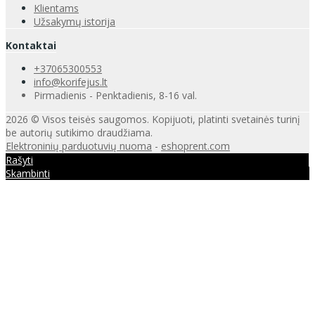
Klientams
Užsakymų istorija
Kontaktai
+37065300553
info@korifejus.lt
Pirmadienis - Penktadienis, 8-16 val.
2026 © Visos teisės saugomos. Kopijuoti, platinti svetainės turinį
be autorių sutikimo draudžiama.
Elektroninių parduotuvių nuoma
-
eshoprent.com
Rašyti
Skambinti