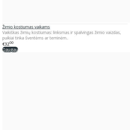
Žirnio kostiumas vaikams
Vaikiškas žirnių kostiumas: linksmas ir spalvingas žirnio vaizdas,
puikiai tinka šventėms ar teminėm..
00
€32
Daugiau