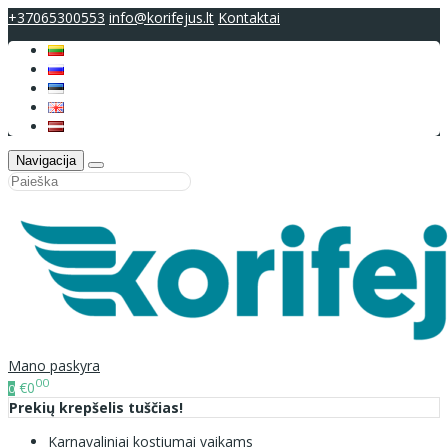
+37065300553
info@korifejus.lt
Kontaktai
Navigacija
Mano paskyra
00
€0
0
Prekių krepšelis tuščias!
Karnavaliniai kostiumai vaikams