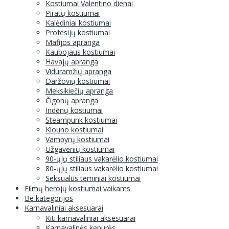
Kostiumai Valentino dienai
Piratų kostiumai
Kalėdiniai kostiumai
Profesijų kostiumai
Mafijos apranga
Kaubojaus kostiumai
Havajų apranga
Viduramžių apranga
Daržovių kostiumai
Meksikiečių apranga
Čigonų apranga
Indėnų kostiumai
Steampunk kostiumai
Klouno kostiumai
Vampyrų kostiumai
Užgavėnių kostiumai
90-ųjų stiliaus vakarėlio kostiumai
80-ųjų stiliaus vakarėlio kostiumai
Seksualūs teminiai kostiumai
Filmų herojų kostiumai vaikams
Be kategorijos
Karnavaliniai aksesuarai
Kiti karnavaliniai aksesuarai
Karnavalinės kepurės