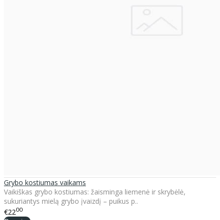
Grybo kostiumas vaikams
Vaikiškas grybo kostiumas: žaisminga liemenė ir skrybėlė,
sukuriantys mielą grybo įvaizdį – puikus p..
00
€22