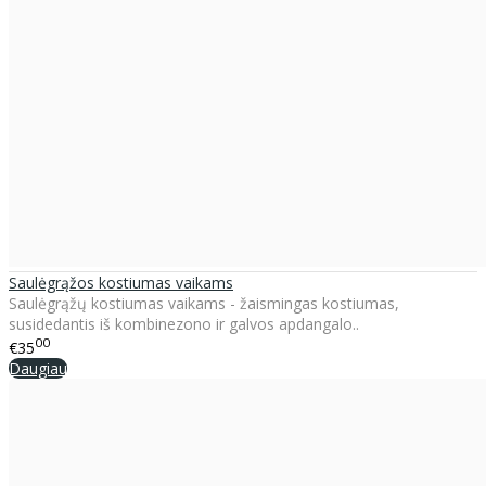
Saulėgrąžos kostiumas vaikams
Saulėgrąžų kostiumas vaikams - žaismingas kostiumas,
susidedantis iš kombinezono ir galvos apdangalo..
00
€35
Daugiau