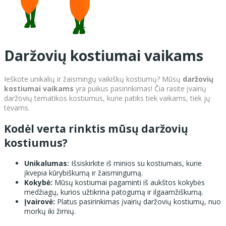
Daržovių kostiumai vaikams
Ieškote unikalių ir žaismingų vaikiškų kostiumų? Mūsų
daržovių
kostiumai vaikams
yra puikus pasirinkimas! Čia rasite įvairių
daržovių tematikos kostiumus, kurie patiks tiek vaikams, tiek jų
tėvams.
Kodėl verta rinktis mūsų daržovių
kostiumus?
Unikalumas:
Išsiskirkite iš minios su kostiumais, kurie
įkvepia kūrybiškumą ir žaismingumą.
Kokybė:
Mūsų kostiumai pagaminti iš aukštos kokybės
medžiagų, kurios užtikrina patogumą ir ilgaamžiškumą.
Įvairovė:
Platus pasirinkimas įvairių daržovių kostiumų, nuo
morkų iki žirnių.