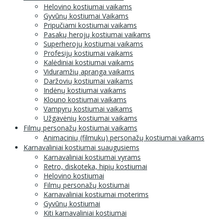
Helovino kostiumai vaikams
Gyvūnų kostiumai Vaikams
Pripučiami kostiumai vaikams
Pasakų herojų kostiumai vaikams
Superherojų kostiumai vaikams
Profesijų kostiumai vaikams
Kalėdiniai kostiumai vaikams
Viduramžių apranga vaikams
Daržovių kostiumai vaikams
Indėnų kostiumai vaikams
Klouno kostiumai vaikams
Vampyrų kostiumai vaikams
Užgavėnių kostiumai vaikams
Filmų personažų kostiumai vaikams
Animacinių (filmukų) personažų kostiumai vaikams
Karnavaliniai kostiumai suaugusiems
Karnavaliniai kostiumai vyrams
Retro, diskoteka, hipių kostiumai
Helovino kostiumai
Filmų personažų kostiumai
Karnavaliniai kostiumai moterims
Gyvūnų kostiumai
Kiti karnavaliniai kostiumai