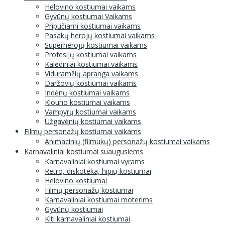
Helovino kostiumai vaikams
Gyvūnų kostiumai Vaikams
Pripučiami kostiumai vaikams
Pasakų herojų kostiumai vaikams
Superherojų kostiumai vaikams
Profesijų kostiumai vaikams
Kalėdiniai kostiumai vaikams
Viduramžių apranga vaikams
Daržovių kostiumai vaikams
Indėnų kostiumai vaikams
Klouno kostiumai vaikams
Vampyrų kostiumai vaikams
Užgavėnių kostiumai vaikams
Filmų personažų kostiumai vaikams
Animacinių (filmukų) personažų kostiumai vaikams
Karnavaliniai kostiumai suaugusiems
Karnavaliniai kostiumai vyrams
Retro, diskoteka, hipių kostiumai
Helovino kostiumai
Filmų personažų kostiumai
Karnavaliniai kostiumai moterims
Gyvūnų kostiumai
Kiti karnavaliniai kostiumai