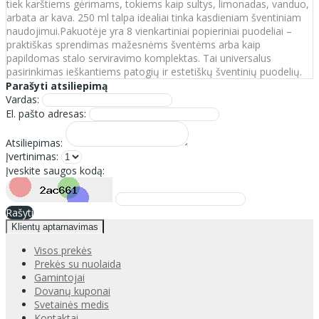
tiek karštiems gėrimams, tokiems kaip sultys, limonadas, vanduo,
arbata ar kava. 250 ml talpa idealiai tinka kasdieniam šventiniam
naudojimui.Pakuotėje yra 8 vienkartiniai popieriniai puodeliai –
praktiškas sprendimas mažesnėms šventėms arba kaip
papildomas stalo serviravimo komplektas. Tai universalus
pasirinkimas ieškantiems patogių ir estetiškų šventinių puodelių.
Parašyti atsiliepimą
Vardas:
El. pašto adresas:
Atsiliepimas:
Įvertinimas:
Įveskite saugos kodą:
Rašyti
Klientų aptarnavimas
Visos prekės
Prekės su nuolaida
Gamintojai
Dovanų kuponai
Svetainės medis
Kontaktai