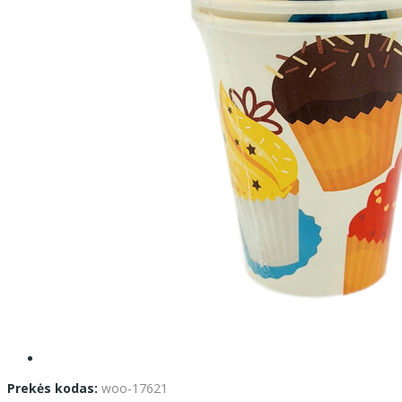
Prekės kodas:
woo-17621