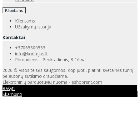
Klientams
Klientams
Užsakymų istorija
Kontaktai
+37065300553
info@korifejus.lt
Pirmadienis - Penktadienis, 8-16 val.
2026 © Visos teisės saugomos. Kopijuoti, platinti svetainės turinį
be autorių sutikimo draudžiama.
Elektroninių parduotuvių nuoma
-
eshoprent.com
Rašyti
Skambinti