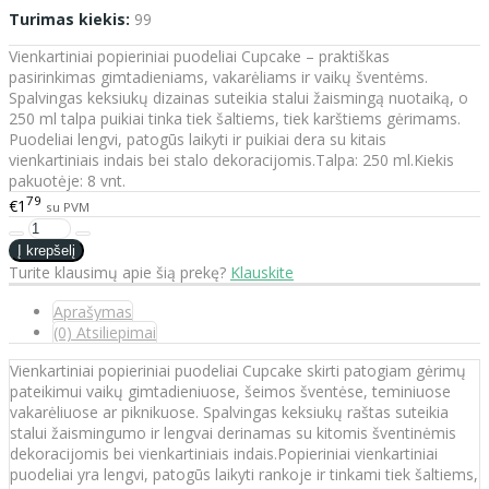
Turimas kiekis:
99
Vienkartiniai popieriniai puodeliai Cupcake – praktiškas
pasirinkimas gimtadieniams, vakarėliams ir vaikų šventėms.
Spalvingas keksiukų dizainas suteikia stalui žaismingą nuotaiką, o
250 ml talpa puikiai tinka tiek šaltiems, tiek karštiems gėrimams.
Puodeliai lengvi, patogūs laikyti ir puikiai dera su kitais
vienkartiniais indais bei stalo dekoracijomis.Talpa: 250 ml.Kiekis
pakuotėje: 8 vnt.
79
€1
su PVM
Turite klausimų apie šią prekę?
Klauskite
Aprašymas
(0) Atsiliepimai
Vienkartiniai popieriniai puodeliai Cupcake skirti patogiam gėrimų
pateikimui vaikų gimtadieniuose, šeimos šventėse, teminiuose
vakarėliuose ar piknikuose. Spalvingas keksiukų raštas suteikia
stalui žaismingumo ir lengvai derinamas su kitomis šventinėmis
dekoracijomis bei vienkartiniais indais.Popieriniai vienkartiniai
puodeliai yra lengvi, patogūs laikyti rankoje ir tinkami tiek šaltiems,