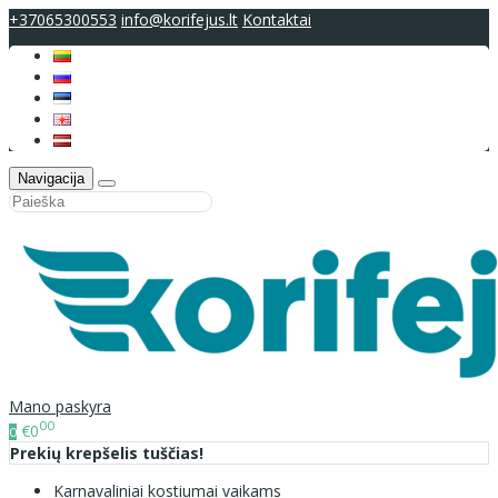
+37065300553
info@korifejus.lt
Kontaktai
Navigacija
Mano paskyra
00
€0
0
Prekių krepšelis tuščias!
Karnavaliniai kostiumai vaikams