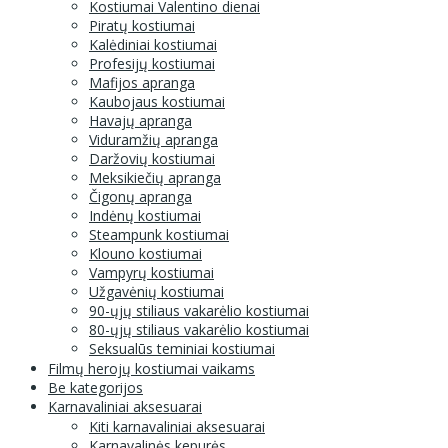
Kostiumai Valentino dienai
Piratų kostiumai
Kalėdiniai kostiumai
Profesijų kostiumai
Mafijos apranga
Kaubojaus kostiumai
Havajų apranga
Viduramžių apranga
Daržovių kostiumai
Meksikiečių apranga
Čigonų apranga
Indėnų kostiumai
Steampunk kostiumai
Klouno kostiumai
Vampyrų kostiumai
Užgavėnių kostiumai
90-ųjų stiliaus vakarėlio kostiumai
80-ųjų stiliaus vakarėlio kostiumai
Seksualūs teminiai kostiumai
Filmų herojų kostiumai vaikams
Be kategorijos
Karnavaliniai aksesuarai
Kiti karnavaliniai aksesuarai
Karnavalinės kepurės