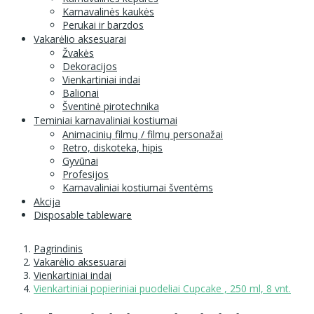
Karnavalinės kaukės
Perukai ir barzdos
Vakarėlio aksesuarai
Žvakės
Dekoracijos
Vienkartiniai indai
Balionai
Šventinė pirotechnika
Teminiai karnavaliniai kostiumai
Animacinių filmų / filmų personažai
Retro, diskoteka, hipis
Gyvūnai
Profesijos
Karnavaliniai kostiumai šventėms
Akcija
Disposable tableware
Pagrindinis
Vakarėlio aksesuarai
Vienkartiniai indai
Vienkartiniai popieriniai puodeliai Cupcake , 250 ml, 8 vnt.