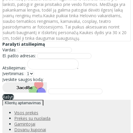
lanksti, patogi ir gerai prisitaiko prie veido formos. Medžiaga yra
pakankamai lengva, todėl ją galima patogiai dėvėti ilgesnį laiką
įvairių renginių metu.Kaukė puikiai tinka Helovino vakarėliams,
siaubo tematikos renginiams, karnavalui, cosplay, teatro
pasirodymams ar fotosesijoms. Tai puikus aksesuaras norint
sukurti bauginantį ir išskirtinį personažą.Kaukės dydis yra 30 x 20
cm, todėl ji tinka daugumai suaugusiųjų.
Parašyti atsiliepimą
Vardas:
El. pašto adresas:
Atsiliepimas:
Įvertinimas:
Įveskite saugos kodą:
Rašyti
Klientų aptarnavimas
Visos prekės
Prekės su nuolaida
Gamintojai
Dovanų kuponai