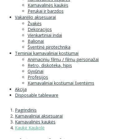
Karnavalinės kaukės
Perukai ir barzdos
Vakarėlio aksesuarai
Žvakės
Dekoracijos
Vienkartiniai indai
Balionai
Šventinė pirotechnika
Teminiai karnavaliniai kostiumai
Animacinių filmų / filmų personažai
Retro, diskoteka, hipis
Gyvūnai
Profesijos
Karnavaliniai kostiumai šventėms
Akcija
Disposable tableware
Pagrindinis
Karnavaliniai aksesuarai
Karnavalinės kaukės
Kaukė Kaukolė