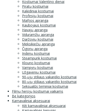
Kostiumai Valentino dienai
Piratų kostiumai
Kalėdiniai kostiumai
Profesijų kostiumai
Mafijos apranga
Kaubojaus kostiumai
Havajų apranga
Viduramžių apranga
Daržovių kostiumai
Meksikiečių apranga
Čigonų apranga
Indėnų kostiumai
Steampunk kostiumai
Klouno kostiumai
Vampyrų kostiumai
Užgavėnių kostiumai
90-ųjų stiliaus vakarėlio kostiumai
80-ųjų stiliaus vakarėlio kostiumai
Seksualūs teminiai kostiumai
Filmų herojų kostiumai vaikams
Be kategorijos
Karnavaliniai aksesuarai
Kiti karnavaliniai aksesuarai
Karnavalinės kepurės