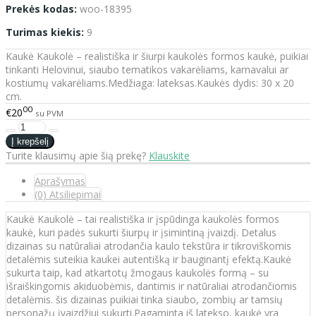
Prekės kodas:
woo-18395
Turimas kiekis:
9
Kaukė Kaukolė – realistiška ir šiurpi kaukolės formos kaukė, puikiai
tinkanti Helovinui, siaubo tematikos vakarėliams, karnavalui ar
kostiumų vakarėliams.Medžiaga: lateksas.Kaukės dydis: 30 x 20
cm.
00
€20
su PVM
Turite klausimų apie šią prekę?
Klauskite
Aprašymas
(0) Atsiliepimai
Kaukė Kaukolė – tai realistiška ir įspūdinga kaukolės formos
kaukė, kuri padės sukurti šiurpų ir įsimintiną įvaizdį. Detalus
dizainas su natūraliai atrodančia kaulo tekstūra ir tikroviškomis
detalėmis suteikia kaukei autentišką ir bauginantį efektą.Kaukė
sukurta taip, kad atkartotų žmogaus kaukolės formą – su
išraiškingomis akiduobėmis, dantimis ir natūraliai atrodančiomis
detalėmis. šis dizainas puikiai tinka siaubo, zombių ar tamsių
personažų įvaizdžiui sukurti.Pagaminta iš latekso, kaukė yra