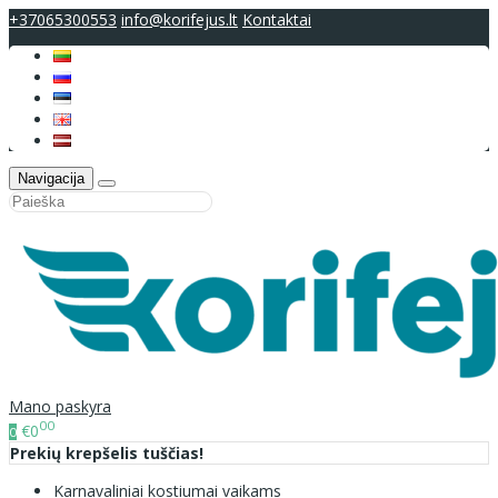
+37065300553
info@korifejus.lt
Kontaktai
Navigacija
Mano paskyra
00
€0
0
Prekių krepšelis tuščias!
Karnavaliniai kostiumai vaikams