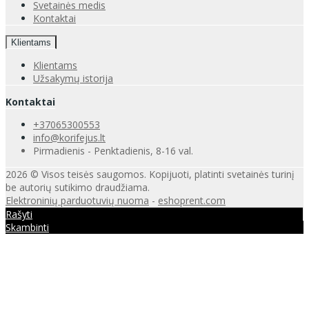
Svetainės medis
Kontaktai
Klientams
Klientams
Užsakymų istorija
Kontaktai
+37065300553
info@korifejus.lt
Pirmadienis - Penktadienis, 8-16 val.
2026 © Visos teisės saugomos. Kopijuoti, platinti svetainės turinį
be autorių sutikimo draudžiama.
Elektroninių parduotuvių nuoma
-
eshoprent.com
Rašyti
Skambinti