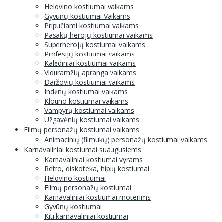
Helovino kostiumai vaikams
Gyvūnų kostiumai Vaikams
Pripučiami kostiumai vaikams
Pasakų herojų kostiumai vaikams
Superherojų kostiumai vaikams
Profesijų kostiumai vaikams
Kalėdiniai kostiumai vaikams
Viduramžių apranga vaikams
Daržovių kostiumai vaikams
Indėnų kostiumai vaikams
Klouno kostiumai vaikams
Vampyrų kostiumai vaikams
Užgavėnių kostiumai vaikams
Filmų personažų kostiumai vaikams
Animacinių (filmukų) personažų kostiumai vaikams
Karnavaliniai kostiumai suaugusiems
Karnavaliniai kostiumai vyrams
Retro, diskoteka, hipių kostiumai
Helovino kostiumai
Filmų personažų kostiumai
Karnavaliniai kostiumai moterims
Gyvūnų kostiumai
Kiti karnavaliniai kostiumai