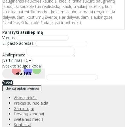
Bauginantis kaukolės kaukolė. Idealiai tinka sukurti bauginantį
įspūdį, ši kaukolė turi realistišką, kaulų traukinį estetiką, kuri
suteikia autentiškumo bet kokiam siaubų tematui renginiui. Ar
dalyvaudami kostiumų šventėje ar dalyvaudami siaubingose
šventėse, ši kaukolė žada įkąsti ir pritrenkti.
Parašyti atsiliepimą
Vardas:
El. pašto adresas:
Atsiliepimas:
Įvertinimas:
Įveskite saugos kodą:
Rašyti
Klientų aptarnavimas
Visos prekės
Prekės su nuolaida
Gamintojai
Dovanų kuponai
Svetainės medis
Kontaktai