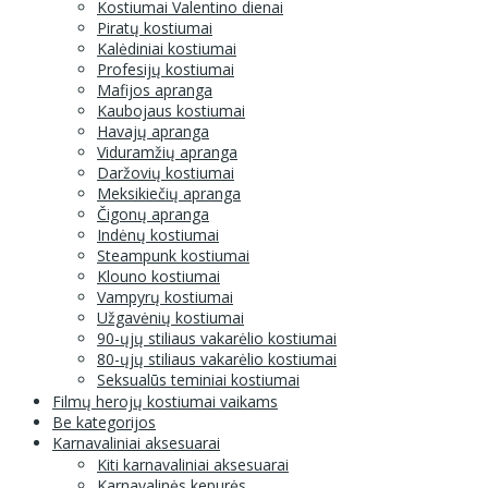
Kostiumai Valentino dienai
Piratų kostiumai
Kalėdiniai kostiumai
Profesijų kostiumai
Mafijos apranga
Kaubojaus kostiumai
Havajų apranga
Viduramžių apranga
Daržovių kostiumai
Meksikiečių apranga
Čigonų apranga
Indėnų kostiumai
Steampunk kostiumai
Klouno kostiumai
Vampyrų kostiumai
Užgavėnių kostiumai
90-ųjų stiliaus vakarėlio kostiumai
80-ųjų stiliaus vakarėlio kostiumai
Seksualūs teminiai kostiumai
Filmų herojų kostiumai vaikams
Be kategorijos
Karnavaliniai aksesuarai
Kiti karnavaliniai aksesuarai
Karnavalinės kepurės