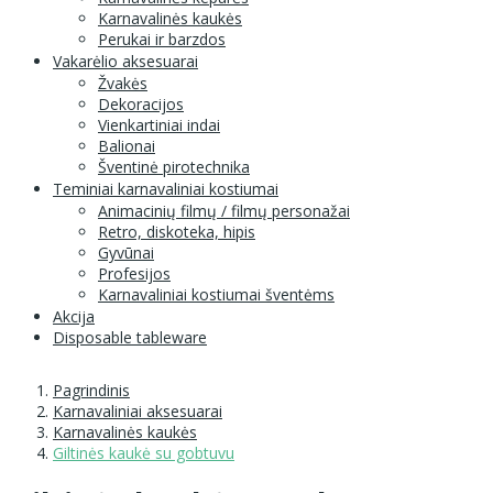
Karnavalinės kaukės
Perukai ir barzdos
Vakarėlio aksesuarai
Žvakės
Dekoracijos
Vienkartiniai indai
Balionai
Šventinė pirotechnika
Teminiai karnavaliniai kostiumai
Animacinių filmų / filmų personažai
Retro, diskoteka, hipis
Gyvūnai
Profesijos
Karnavaliniai kostiumai šventėms
Akcija
Disposable tableware
Pagrindinis
Karnavaliniai aksesuarai
Karnavalinės kaukės
Giltinės kaukė su gobtuvu