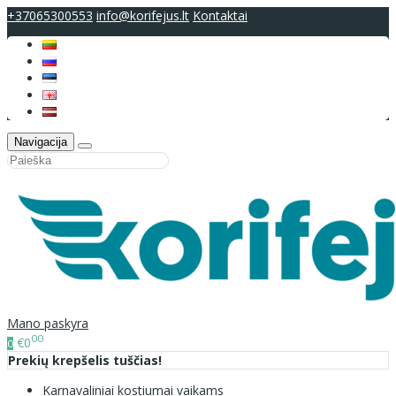
+37065300553
info@korifejus.lt
Kontaktai
Navigacija
Mano paskyra
00
€0
0
Prekių krepšelis tuščias!
Karnavaliniai kostiumai vaikams