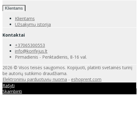
Klientams
Klientams
Užsakymų istorija
Kontaktai
+37065300553
info@korifejus.lt
Pirmadienis - Penktadienis, 8-16 val.
2026 © Visos teisės saugomos. Kopijuoti, platinti svetainės turinį
be autorių sutikimo draudžiama.
Elektroninių parduotuvių nuoma
-
eshoprent.com
Rašyti
Skambinti