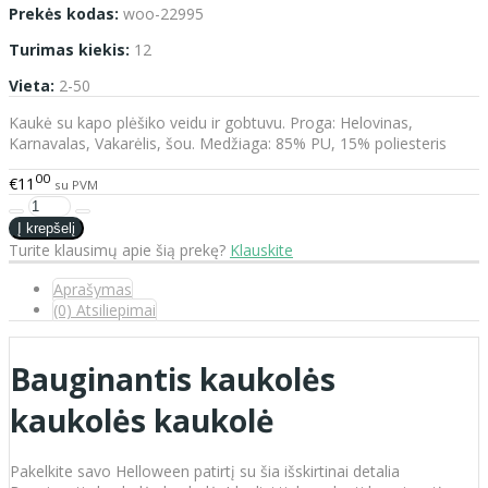
Prekės kodas:
woo-22995
Turimas kiekis:
12
Vieta:
2-50
Kaukė su kapo plėšiko veidu ir gobtuvu. Proga: Helovinas,
Karnavalas, Vakarėlis, šou. Medžiaga: 85% PU, 15% poliesteris
00
€11
su PVM
Turite klausimų apie šią prekę?
Klauskite
Aprašymas
(0) Atsiliepimai
Bauginantis kaukolės
kaukolės kaukolė
Pakelkite savo Helloween patirtį su šia išskirtinai detalia