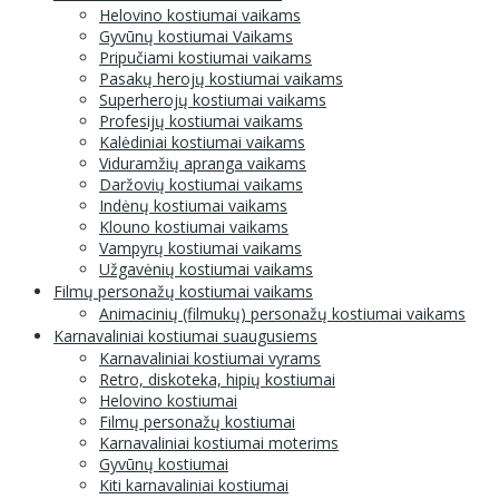
Helovino kostiumai vaikams
Gyvūnų kostiumai Vaikams
Pripučiami kostiumai vaikams
Pasakų herojų kostiumai vaikams
Superherojų kostiumai vaikams
Profesijų kostiumai vaikams
Kalėdiniai kostiumai vaikams
Viduramžių apranga vaikams
Daržovių kostiumai vaikams
Indėnų kostiumai vaikams
Klouno kostiumai vaikams
Vampyrų kostiumai vaikams
Užgavėnių kostiumai vaikams
Filmų personažų kostiumai vaikams
Animacinių (filmukų) personažų kostiumai vaikams
Karnavaliniai kostiumai suaugusiems
Karnavaliniai kostiumai vyrams
Retro, diskoteka, hipių kostiumai
Helovino kostiumai
Filmų personažų kostiumai
Karnavaliniai kostiumai moterims
Gyvūnų kostiumai
Kiti karnavaliniai kostiumai