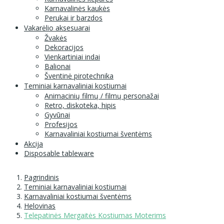
Karnavalinės kaukės
Perukai ir barzdos
Vakarėlio aksesuarai
Žvakės
Dekoracijos
Vienkartiniai indai
Balionai
Šventinė pirotechnika
Teminiai karnavaliniai kostiumai
Animacinių filmų / filmų personažai
Retro, diskoteka, hipis
Gyvūnai
Profesijos
Karnavaliniai kostiumai šventėms
Akcija
Disposable tableware
Pagrindinis
Teminiai karnavaliniai kostiumai
Karnavaliniai kostiumai šventėms
Helovinas
Telepatinės Mergaitės Kostiumas Moterims