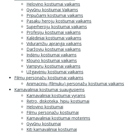
Helovino kostiumai vaikams
Gyvūnų kostiumai Vaikams
Pripučiami kostiumai vaikams
Pasakų herojų kostiumai vaikams
Superherojų kostiumai vaikams
Profesijų kostiumai vaikams
Kalėdiniai kostiumai vaikams
Viduramžių apranga vaikams
Daržovių kostiumai vaikams
Indėnų kostiumai vaikams
Klouno kostiumai vaikams
Vampyrų kostiumai vaikams
Užgavėnių kostiumai vaikams
Filmų personažų kostiumai vaikams
Animacinių (filmukų) personažų kostiumai vaikams
Karnavaliniai kostiumai suaugusiems
Karnavaliniai kostiumai vyrams
Retro, diskoteka, hipių kostiumai
Helovino kostiumai
Filmų personažų kostiumai
Karnavaliniai kostiumai moterims
Gyvūnų kostiumai
Kiti karnavaliniai kostiumai