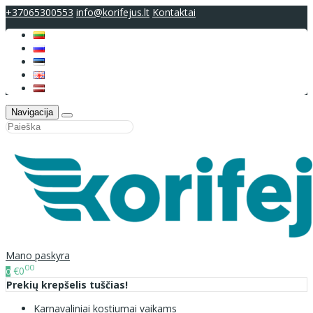
+37065300553
info@korifejus.lt
Kontaktai
Navigacija
Mano paskyra
00
€0
0
Prekių krepšelis tuščias!
Karnavaliniai kostiumai vaikams