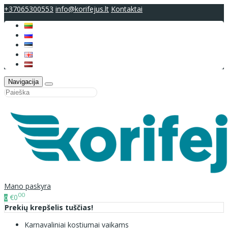
+37065300553
info@korifejus.lt
Kontaktai
Navigacija
Mano paskyra
00
€0
0
Prekių krepšelis tuščias!
Karnavaliniai kostiumai vaikams