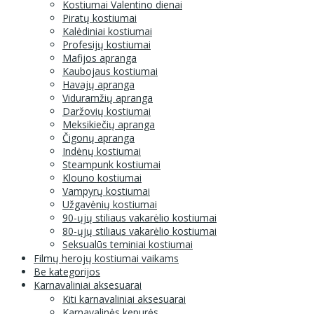
Kostiumai Valentino dienai
Piratų kostiumai
Kalėdiniai kostiumai
Profesijų kostiumai
Mafijos apranga
Kaubojaus kostiumai
Havajų apranga
Viduramžių apranga
Daržovių kostiumai
Meksikiečių apranga
Čigonų apranga
Indėnų kostiumai
Steampunk kostiumai
Klouno kostiumai
Vampyrų kostiumai
Užgavėnių kostiumai
90-ųjų stiliaus vakarėlio kostiumai
80-ųjų stiliaus vakarėlio kostiumai
Seksualūs teminiai kostiumai
Filmų herojų kostiumai vaikams
Be kategorijos
Karnavaliniai aksesuarai
Kiti karnavaliniai aksesuarai
Karnavalinės kepurės