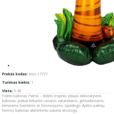
Prekės kodas:
woo-17777
Turimas kiekis:
1
Vieta:
0-48
Folinis balionas Palmė – didelis tropinio stiliaus dekoratyvinis
balionas, puikiai tinkantis vasaros vakarėliams, gimtadieniams,
teminėms šventėms ar fotosesijoms. Įspūdingo dydžio palmių
formos balionas akimirksniu sukuria atostogų