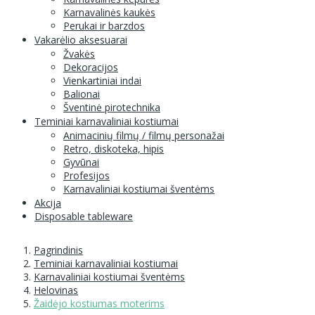
Karnavalinės kaukės
Perukai ir barzdos
Vakarėlio aksesuarai
Žvakės
Dekoracijos
Vienkartiniai indai
Balionai
Šventinė pirotechnika
Teminiai karnavaliniai kostiumai
Animacinių filmų / filmų personažai
Retro, diskoteka, hipis
Gyvūnai
Profesijos
Karnavaliniai kostiumai šventėms
Akcija
Disposable tableware
Pagrindinis
Teminiai karnavaliniai kostiumai
Karnavaliniai kostiumai šventėms
Helovinas
Žaidėjo kostiumas moterims