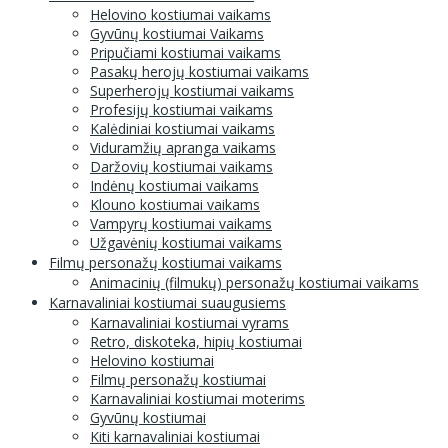
Helovino kostiumai vaikams
Gyvūnų kostiumai Vaikams
Pripučiami kostiumai vaikams
Pasakų herojų kostiumai vaikams
Superherojų kostiumai vaikams
Profesijų kostiumai vaikams
Kalėdiniai kostiumai vaikams
Viduramžių apranga vaikams
Daržovių kostiumai vaikams
Indėnų kostiumai vaikams
Klouno kostiumai vaikams
Vampyrų kostiumai vaikams
Užgavėnių kostiumai vaikams
Filmų personažų kostiumai vaikams
Animacinių (filmukų) personažų kostiumai vaikams
Karnavaliniai kostiumai suaugusiems
Karnavaliniai kostiumai vyrams
Retro, diskoteka, hipių kostiumai
Helovino kostiumai
Filmų personažų kostiumai
Karnavaliniai kostiumai moterims
Gyvūnų kostiumai
Kiti karnavaliniai kostiumai