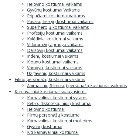
Helovino kostiumai vaikams
Gyvūnų kostiumai Vaikams
Pripučiami kostiumai vaikams
Pasakų herojų kostiumai vaikams
Superherojų kostiumai vaikams
Profesijų kostiumai vaikams
Kalėdiniai kostiumai vaikams
Viduramžių apranga vaikams
Daržovių kostiumai vaikams
Indėnų kostiumai vaikams
Klouno kostiumai vaikams
Vampyrų kostiumai vaikams
Užgavėnių kostiumai vaikams
Filmų personažų kostiumai vaikams
Animacinių (filmukų) personažų kostiumai vaikams
Karnavaliniai kostiumai suaugusiems
Karnavaliniai kostiumai vyrams
Retro, diskoteka, hipių kostiumai
Helovino kostiumai
Filmų personažų kostiumai
Karnavaliniai kostiumai moterims
Gyvūnų kostiumai
Kiti karnavaliniai kostiumai