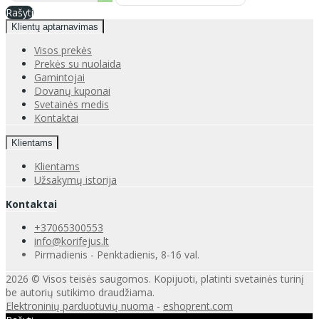
Rašyti
Klientų aptarnavimas
Visos prekės
Prekės su nuolaida
Gamintojai
Dovanų kuponai
Svetainės medis
Kontaktai
Klientams
Klientams
Užsakymų istorija
Kontaktai
+37065300553
info@korifejus.lt
Pirmadienis - Penktadienis, 8-16 val.
2026 © Visos teisės saugomos. Kopijuoti, platinti svetainės turinį
be autorių sutikimo draudžiama.
Elektroninių parduotuvių nuoma
-
eshoprent.com