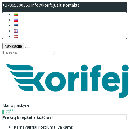
+37065300553
info@korifejus.lt
Kontaktai
Navigacija
Mano paskyra
00
€0
0
Prekių krepšelis tuščias!
Karnavaliniai kostiumai vaikams