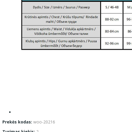
Prekės kodas:
woo-20216
Turimas kiekis:
2