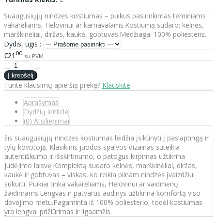
Suaugusiųjų nindzės kostiumas – puikus pasirinkimas teminiams
vakarėliams, Helovinui ar karnavalams.Kostiumą sudaro: kelnės,
marškinėliai, diržas, kaukė, gobtuvas.Medžiaga: 100% poliesteris.
Dydis, ūgis :
00
€21
su PVM
Turite klausimų apie šią prekę?
Klauskite
Aprašymas
Dydžių lentelė
(0) Atsiliepimai
šis suaugusiųjų nindzės kostiumas leidžia įsikūnyti į paslaptingą ir
tylų kovotoją. Klasikinis juodos spalvos dizainas suteikia
autentiškumo ir išskirtinumo, o patogus kirpimas užtikrina
judėjimo laisvę.Komplektą sudaro kelnės, marškinėliai, diržas,
kaukė ir gobtuvas – viskas, ko reikia pilnam nindzės įvaizdžiui
sukurti. Puikiai tinka vakarėliams, Helovinui ar vaidmenų
žaidimams.Lengvas ir patvarus audinys užtikrina komfortą viso
dėvėjimo metu.Pagaminta iš 100% poliesterio, todėl kostiumas
yra lengvai prižiūrimas ir ilgaamžis.