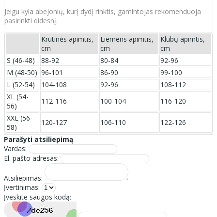
Jeigu kyla abejonių, kurį dydį rinktis, gamintojas rekomenduoja
pasirinkti didesnį.
Krūtinės apimtis,
Liemens apimtis,
Klubų apimtis,
cm
cm
cm
S (46-48)
88-92
80-84
92-96
M (48-50)
96-101
86-90
99-100
L (52-54)
104-108
92-96
108-112
XL (54-
112-116
100-104
116-120
56)
XXL (56-
120-127
106-110
122-126
58)
Parašyti atsiliepimą
Vardas:
El. pašto adresas:
Atsiliepimas:
Įvertinimas:
Įveskite saugos kodą: