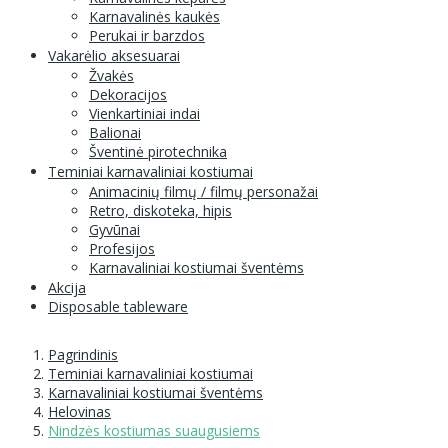
Karnavalinės kaukės
Perukai ir barzdos
Vakarėlio aksesuarai
Žvakės
Dekoracijos
Vienkartiniai indai
Balionai
Šventinė pirotechnika
Teminiai karnavaliniai kostiumai
Animacinių filmų / filmų personažai
Retro, diskoteka, hipis
Gyvūnai
Profesijos
Karnavaliniai kostiumai šventėms
Akcija
Disposable tableware
Pagrindinis
Teminiai karnavaliniai kostiumai
Karnavaliniai kostiumai šventėms
Helovinas
Nindzės kostiumas suaugusiems