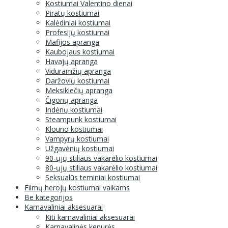
Kostiumai Valentino dienai
Piratų kostiumai
Kalėdiniai kostiumai
Profesijų kostiumai
Mafijos apranga
Kaubojaus kostiumai
Havajų apranga
Viduramžių apranga
Daržovių kostiumai
Meksikiečių apranga
Čigonų apranga
Indėnų kostiumai
Steampunk kostiumai
Klouno kostiumai
Vampyrų kostiumai
Užgavėnių kostiumai
90-ųjų stiliaus vakarėlio kostiumai
80-ųjų stiliaus vakarėlio kostiumai
Seksualūs teminiai kostiumai
Filmų herojų kostiumai vaikams
Be kategorijos
Karnavaliniai aksesuarai
Kiti karnavaliniai aksesuarai
Karnavalinės kepurės