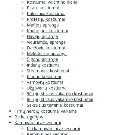
Kostiumai Valentino dienai
Piratų kostiumai
Kalėdiniai kostiumai
Profesijų kostiumai
Mafijos apranga
Kaubojaus kostiumai
Havajų apranga
Viduramžių apranga
Daržovių kostiumai
Meksikiečių apranga
Čigonų apranga
Indėnų kostiumai
Steampunk kostiumai
Klouno kostiumai
Vampyrų kostiumai
Užgavėnių kostiumai
90-ųjų stiliaus vakarėlio kostiumai
80-ųjų stiliaus vakarėlio kostiumai
Seksualūs teminiai kostiumai
Filmų herojų kostiumai vaikams
Be kategorijos
Karnavaliniai aksesuarai
Kiti karnavaliniai aksesuarai
Karnavalinės kepurės