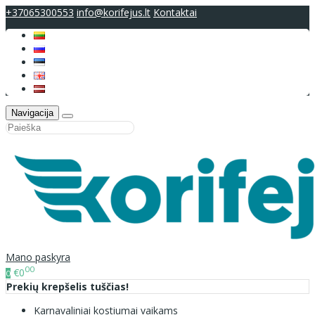
+37065300553
info@korifejus.lt
Kontaktai
Navigacija
Mano paskyra
00
€0
0
Prekių krepšelis tuščias!
Karnavaliniai kostiumai vaikams