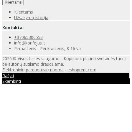
Klientams
Klientams
Užsakymų istorija
Kontaktai
+37065300553
info@korifejus.lt
Pirmadienis - Penktadienis, 8-16 val.
2026 © Visos teisės saugomos. Kopijuoti, platinti svetainės turinį
be autorių sutikimo draudžiama.
Elektroninių parduotuvių nuoma
-
eshoprent.com
Rašyti
Skambinti