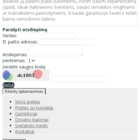
dizainas ją padaro puikiu pasirinkimu, norint sukurti nepamirštamą
įspūdį. Ideali Halloweeno šventėms, siaubo tematikos renginiams
ar teatraliniams pasirodymams, ši kaukė garantuoja žavėti ir kėlėti
baimę vienodomis dalimis.
Parašyti atsiliepimą
Vardas:
El. pašto adresas:
Atsiliepimas:
Įvertinimas:
Įveskite saugos kodą:
Rašyti
Klientų aptarnavimas
Visos prekės
Prekės su nuolaida
Gamintojai
Dovanų kuponai
Svetainės medis
Kontaktai