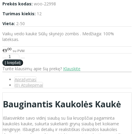
Prekės kodas:
woo-22998
Turimas kiekis:
12
Vieta:
2-50
Vaikų veido kaukė Siūlų skynėjo zombis . Medžiaga: 100%
lateksas.
00
€9
su PVM
Turite klausimų apie šią prekę?
Klauskite
Aprašymas
(0) Atsiliepimai
Bauginantis Kaukolės Kaukė
Išlaisvinkite savo vidinį siaubą su šia kruopščiai pagaminta
kaukolės kauke, sukurta sukelianti gryną siaubą bet kokiame
renginyje. Išbaigtas detalių ir realistiškas išvaizdos kaukolės