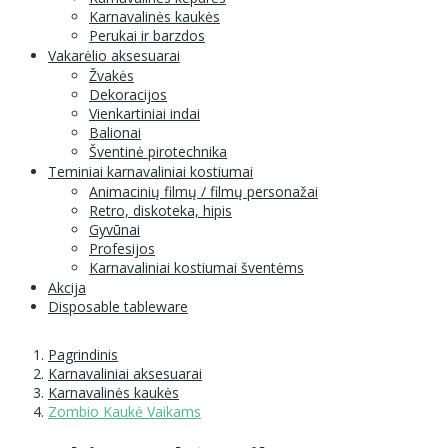
Karnavalinės kaukės
Perukai ir barzdos
Vakarėlio aksesuarai
Žvakės
Dekoracijos
Vienkartiniai indai
Balionai
Šventinė pirotechnika
Teminiai karnavaliniai kostiumai
Animacinių filmų / filmų personažai
Retro, diskoteka, hipis
Gyvūnai
Profesijos
Karnavaliniai kostiumai šventėms
Akcija
Disposable tableware
Pagrindinis
Karnavaliniai aksesuarai
Karnavalinės kaukės
Zombio Kaukė Vaikams