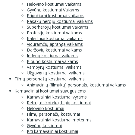
Helovino kostiumai vaikams
Gyvūnų kostiumai Vaikams
Pripučiami kostiumai vaikams
Pasakų herojų kostiumai vaikams
Superherojų kostiumai vaikams
Profesijų kostiumai vaikams
Kalėdiniai kostiumai vaikams
Viduramžių apranga vaikams
Daržovių kostiumai vaikams
Indėnų kostiumai vaikams
Klouno kostiumai vaikams
Vampyrų kostiumai vaikams
Užgavėnių kostiumai vaikams
Filmų personažų kostiumai vaikams
Animacinių (filmukų) personažų kostiumai vaikams
Karnavaliniai kostiumai suaugusiems
Karnavaliniai kostiumai vyrams
Retro, diskoteka, hipių kostiumai
Helovino kostiumai
Filmų personažų kostiumai
Karnavaliniai kostiumai moterims
Gyvūnų kostiumai
Kiti karnavaliniai kostiumai