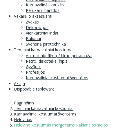
Karnavalinės kaukės
Perukai ir barzdos
Vakarėlio aksesuarai
Žvakės
Dekoracijos
Vienkartiniai indai
Balionai
Šventinė pirotechnika
Teminiai karnavaliniai kostiumai
Animacinių filmų / filmų personažai
Retro, diskoteka, hipis
Gyvūnai
Profesijos
Karnavaliniai kostiumai šventėms
Akcija
Disposable tableware
Pagrindinis
Teminiai karnavaliniai kostiumai
Karnavaliniai kostiumai šventėms
Helovinas
Helovino kostiumas mergaitėms Rėkiančios sielos