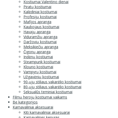
Kostiumai Valentino dienai
Piratų kostiumai
Kalėdiniai kostiumai
Profesijų kostiumai
Mafijos apranga
Kaubojaus kostiumai
Havajų apranga
Viduramžių apranga
Daržovių kostiumai
Meksikiečių apranga
Čigonų apranga
Indėnų kostiumai
Steampunk kostiumai
Klouno kostiumai
Vampyrų kostiumai
Užgavėnių kostiumai
90-ųjų stiliaus vakarėlio kostiumai
80-ųjų stiliaus vakarėlio kostiumai
Seksualūs teminiai kostiumai
Filmų herojų kostiumai vaikams
Be kategorijos
Karnavaliniai aksesuarai
Kiti karnavaliniai aksesuarai
Karnavalinės kepurės