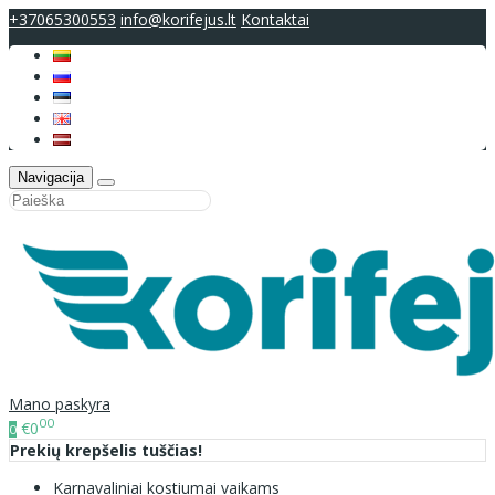
+37065300553
info@korifejus.lt
Kontaktai
Navigacija
Mano paskyra
00
€0
0
Prekių krepšelis tuščias!
Karnavaliniai kostiumai vaikams