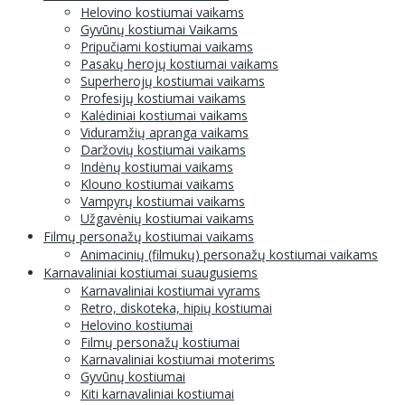
Helovino kostiumai vaikams
Gyvūnų kostiumai Vaikams
Pripučiami kostiumai vaikams
Pasakų herojų kostiumai vaikams
Superherojų kostiumai vaikams
Profesijų kostiumai vaikams
Kalėdiniai kostiumai vaikams
Viduramžių apranga vaikams
Daržovių kostiumai vaikams
Indėnų kostiumai vaikams
Klouno kostiumai vaikams
Vampyrų kostiumai vaikams
Užgavėnių kostiumai vaikams
Filmų personažų kostiumai vaikams
Animacinių (filmukų) personažų kostiumai vaikams
Karnavaliniai kostiumai suaugusiems
Karnavaliniai kostiumai vyrams
Retro, diskoteka, hipių kostiumai
Helovino kostiumai
Filmų personažų kostiumai
Karnavaliniai kostiumai moterims
Gyvūnų kostiumai
Kiti karnavaliniai kostiumai