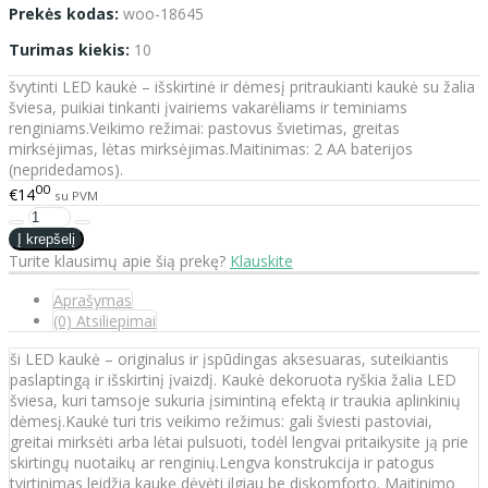
Prekės kodas:
woo-18645
Turimas kiekis:
10
švytinti LED kaukė – išskirtinė ir dėmesį pritraukianti kaukė su žalia
šviesa, puikiai tinkanti įvairiems vakarėliams ir teminiams
renginiams.Veikimo režimai: pastovus švietimas, greitas
mirksėjimas, lėtas mirksėjimas.Maitinimas: 2 AA baterijos
(nepridedamos).
00
€14
su PVM
Turite klausimų apie šią prekę?
Klauskite
Aprašymas
(0) Atsiliepimai
ši LED kaukė – originalus ir įspūdingas aksesuaras, suteikiantis
paslaptingą ir išskirtinį įvaizdį. Kaukė dekoruota ryškia žalia LED
šviesa, kuri tamsoje sukuria įsimintiną efektą ir traukia aplinkinių
dėmesį.Kaukė turi tris veikimo režimus: gali šviesti pastoviai,
greitai mirksėti arba lėtai pulsuoti, todėl lengvai pritaikysite ją prie
skirtingų nuotaikų ar renginių.Lengva konstrukcija ir patogus
tvirtinimas leidžia kaukę dėvėti ilgiau be diskomforto. Maitinimo