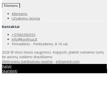
Klientams
Klientams
Užsakymų istorija
Kontaktai
+37065300553
info@korifejus.lt
Pirmadienis - Penktadienis, 8-16 val.
2026 © Visos teisės saugomos. Kopijuoti, platinti svetainės turinį
be autorių sutikimo draudžiama.
Elektroninių parduotuvių nuoma
-
eshoprent.com
Rašyti
Skambinti