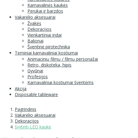
Karnavalinės kaukės
Perukai ir barzdos
Vakarėlio aksesuarai
Žvakės
Dekoracijos
Vienkartiniai indai
Balionai
Šventinė pirotechnika
Teminiai karnavaliniai kostiumai
Animacinių filmų / filmų personažai
Retro, diskoteka, hipis
Gyvūnai
Profesijos
Karnavaliniai kostiumai šventėms
Akcija
Disposable tableware
Pagrindinis
Vakarėlio aksesuarai
Dekoracijos
švytinti LED kaukė