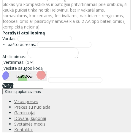
blokas yra kompaktiškas ir patogiai pritvirtinamas prie drabužių.ši
kaukė puikiai tinka ne tik Helovinui, bet ir vakarėliams,
karnavalams, koncertams, festivaliams, naktiniams renginiams,
fotosesijoms ar pasirodymams.Veikia su 2 AA tipo baterijomis (į
komplektą neįeina).
Parašyti atsiliepimą
Vardas:
El. pašto adresas:
Atsiliepimas:
Įvertinimas:
Įveskite saugos kodą:
Rašyti
Klientų aptarnavimas
Visos prekės
Prekės su nuolaida
Gamintojai
Dovanų kuponai
Svetainės medis
Kontaktai