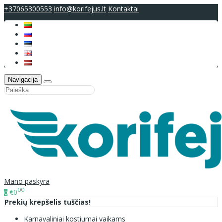
+37065300553
info@korifejus.lt
Kontaktai
Navigacija
Mano paskyra
00
€0
0
Prekių krepšelis tuščias!
Karnavaliniai kostiumai vaikams