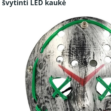
švytinti LED kaukė