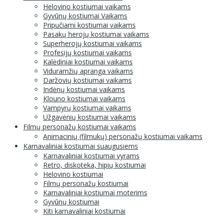
Helovino kostiumai vaikams
Gyvūnų kostiumai Vaikams
Pripučiami kostiumai vaikams
Pasakų herojų kostiumai vaikams
Superherojų kostiumai vaikams
Profesijų kostiumai vaikams
Kalėdiniai kostiumai vaikams
Viduramžių apranga vaikams
Daržovių kostiumai vaikams
Indėnų kostiumai vaikams
Klouno kostiumai vaikams
Vampyrų kostiumai vaikams
Užgavėnių kostiumai vaikams
Filmų personažų kostiumai vaikams
Animacinių (filmukų) personažų kostiumai vaikams
Karnavaliniai kostiumai suaugusiems
Karnavaliniai kostiumai vyrams
Retro, diskoteka, hipių kostiumai
Helovino kostiumai
Filmų personažų kostiumai
Karnavaliniai kostiumai moterims
Gyvūnų kostiumai
Kiti karnavaliniai kostiumai