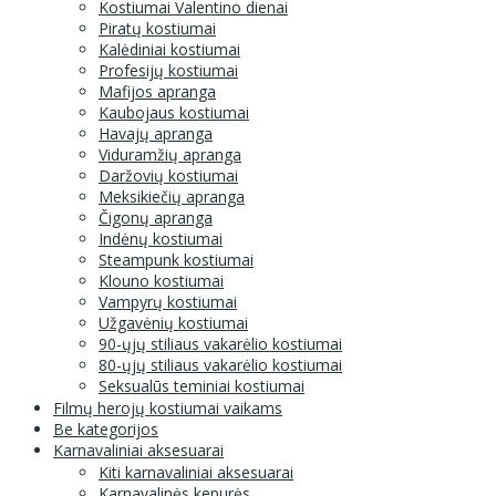
Kostiumai Valentino dienai
Piratų kostiumai
Kalėdiniai kostiumai
Profesijų kostiumai
Mafijos apranga
Kaubojaus kostiumai
Havajų apranga
Viduramžių apranga
Daržovių kostiumai
Meksikiečių apranga
Čigonų apranga
Indėnų kostiumai
Steampunk kostiumai
Klouno kostiumai
Vampyrų kostiumai
Užgavėnių kostiumai
90-ųjų stiliaus vakarėlio kostiumai
80-ųjų stiliaus vakarėlio kostiumai
Seksualūs teminiai kostiumai
Filmų herojų kostiumai vaikams
Be kategorijos
Karnavaliniai aksesuarai
Kiti karnavaliniai aksesuarai
Karnavalinės kepurės