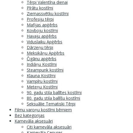
Tērpi Valentīna dienai
Pīrātu kostīmi
Ziemassvētku kostīmi
Profesiju tērpi
Mafijas apģērbs
Kovboju kostīmi
Havaju apģērbs
Viduslaiku Apģērbs
Dārzeņu tērpi
Meksikāņu Apģērbs
Čigānu apģērbs
Indiāņu Kostīmi
Steampunk kostīmi
Klauna Kostīmi
Vampīru kostīmi
Meteņu Kostīmi
90. gadu stila ballītes kostīmi
80. gadu stila ballīšu kostīmi
Seksuālie Tematiski Tērpi
Filmu varoņu kostīmi bērniem
Bez kategorijas
Karnevāla aksesuāri
Citi karnevāla aksesuāri
Karnevāla Cepures