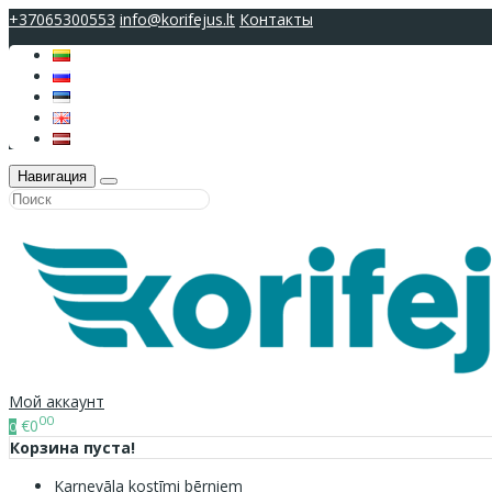
+37065300553
info@korifejus.lt
Контакты
Навигация
Мой аккаунт
00
€0
0
Корзина пуста!
Karnevāla kostīmi bērniem