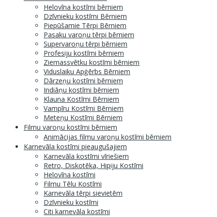
Helovīna kostīmi bērniem
Dzīvnieku kostīmi Bērniem
Piepūšamie Tērpi Bērniem
Pasaku varoņu tērpi bērniem
Supervaroņu tērpi bērniem
Profesiju kostīmi bērniem
Ziemassvētku kostīmi bērniem
Viduslaiku Apģērbs Bērniem
Dārzeņu kostīmi bērniem
Indiāņu kostīmi bērniem
Klauna Kostīmi Bērniem
Vampīru Kostīmi Bērniem
Meteņu Kostīmi Bērniem
Filmu varoņu kostīmi bērniem
Animācijas filmu varoņu kostīmi bērniem
Karnevāla kostīmi pieaugušajiem
Karnevāla kostīmi vīriešiem
Retro, Diskotēka, Hipiju Kostīmi
Helovīna kostīmi
Filmu Tēlu Kostīmi
Karnevāla tērpi sievietēm
Dzīvnieku kostīmi
Citi karnevāla kostīmi