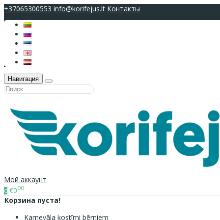
+37065300553
info@korifejus.lt
Контакты
Навигация
Мой аккаунт
00
€0
0
Корзина пуста!
Karnevāla kostīmi bērniem