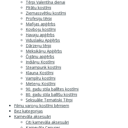
Tērpi Valentīna dienai
Pīrātu kostīmi
Ziemassvētku kostīmi
Profesiju tērpi
Mafijas apģērbs
Kovboju kostīmi
Havaju apģērbs
Viduslaiku Apģērbs
Dārzeņu tērpi
Meksikāņu Apģērbs
Čigānu apģērbs
Indiāņu Kostīmi
Steampunk kostīmi
Klauna Kostīmi
Vampīru kostīmi
Meteņu Kostīmi
90. gadu stila ballītes kostīmi
80. gadu stila ballīšu kostīmi
Seksuālie Tematiski Tērpi
Filmu varoņu kostīmi bērniem
Bez kategorijas
Karnevāla aksesuāri
Citi karnevāla aksesuāri
Karnevāla Cepures