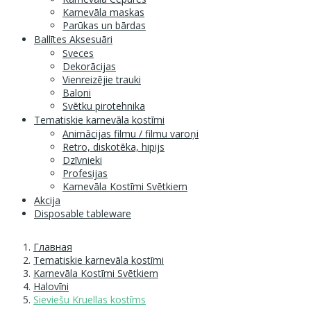
Karnevāla maskas
Parūkas un bārdas
Ballītes Aksesuāri
Sveces
Dekorācijas
Vienreizējie trauki
Baloni
Svētku pirotehnika
Tematiskie karnevāla kostīmi
Animācijas filmu / filmu varoņi
Retro, diskotēka, hipijs
Dzīvnieki
Profesijas
Karnevāla Kostīmi Svētkiem
Akcija
Disposable tableware
Главная
Tematiskie karnevāla kostīmi
Karnevāla Kostīmi Svētkiem
Halovīni
Sieviešu Kruellas kostīms