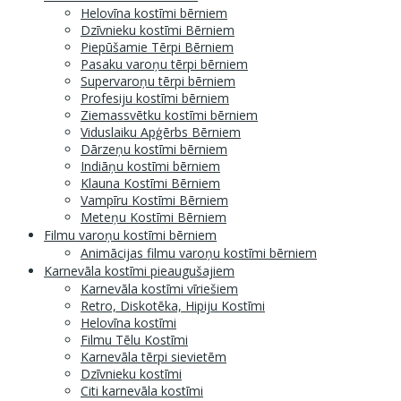
Helovīna kostīmi bērniem
Dzīvnieku kostīmi Bērniem
Piepūšamie Tērpi Bērniem
Pasaku varoņu tērpi bērniem
Supervaroņu tērpi bērniem
Profesiju kostīmi bērniem
Ziemassvētku kostīmi bērniem
Viduslaiku Apģērbs Bērniem
Dārzeņu kostīmi bērniem
Indiāņu kostīmi bērniem
Klauna Kostīmi Bērniem
Vampīru Kostīmi Bērniem
Meteņu Kostīmi Bērniem
Filmu varoņu kostīmi bērniem
Animācijas filmu varoņu kostīmi bērniem
Karnevāla kostīmi pieaugušajiem
Karnevāla kostīmi vīriešiem
Retro, Diskotēka, Hipiju Kostīmi
Helovīna kostīmi
Filmu Tēlu Kostīmi
Karnevāla tērpi sievietēm
Dzīvnieku kostīmi
Citi karnevāla kostīmi