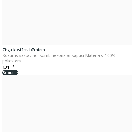
Zirga kostīms bērniem
Kostīms sastāv no: kombinezona ar kapuci Matēriāls: 100%
poliesters ..
00
€31
Больше