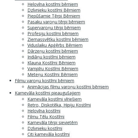
Helovīna kostīmi bērniem
Dzīvnieku kostīmi Bērniem
Piepūšamie Tērpi Bērniem
Pasaku varoņu tērpi bērniem
Supervaroņu tērpi bērniem
Profesiju kostīmi bērniem
Ziemassvētku kostīmi bērniem
Viduslaiku Apģērbs Bērniem
Dārzeņu kostīmi bērniem
Indiāņu kostīmi bērniem
Klauna Kostīmi Bērniem
Vampīru Kostīmi Bērniem
Meteņu Kostīmi Bērniem
Filmu varoņu kostīmi bērniem
Animācijas filmu varoņu kostīmi bērniem
Karnevāla kostīmi pieaugušajiem
Karnevāla kostīmi vīriešiem
Retro, Diskotēka, Hipiju Kostīmi
Helovīna kostīmi
Filmu Tēlu Kostīmi
Karnevāla tērpi sievietēm
Dzīvnieku kostīmi
Citi karnevāla kostīmi