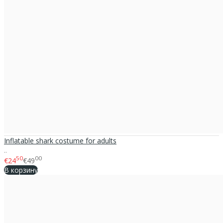
Inflatable shark costume for adults
..
50
00
€24
€49
В корзину