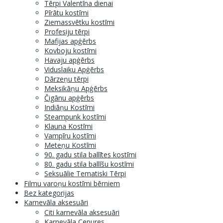
Tērpi Valentīna dienai
Pīrātu kostīmi
Ziemassvētku kostīmi
Profesiju tērpi
Mafijas apģērbs
Kovboju kostīmi
Havaju apģērbs
Viduslaiku Apģērbs
Dārzeņu tērpi
Meksikāņu Apģērbs
Čigānu apģērbs
Indiāņu Kostīmi
Steampunk kostīmi
Klauna Kostīmi
Vampīru kostīmi
Meteņu Kostīmi
90. gadu stila ballītes kostīmi
80. gadu stila ballīšu kostīmi
Seksuālie Tematiski Tērpi
Filmu varoņu kostīmi bērniem
Bez kategorijas
Karnevāla aksesuāri
Citi karnevāla aksesuāri
Karnevāla Cepures