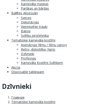
Karnevāla maskas
Parūkas un bārdas
Ballītes Aksesuāri
Sveces
Dekorācijas
Vienreizējie trauki
Baloni
Svētku pirotehnika
Tematiskie karnevāla kostīmi
Animācijas filmu / filmu varoņi
Retro, diskotēka, hipijs
Dzīvnieki
Profesijas
Karnevāla Kostīmi Svētkiem
Akcija
Disposable tableware
Dzīvnieki
Главная
Tematiskie karnevāla kostīmi