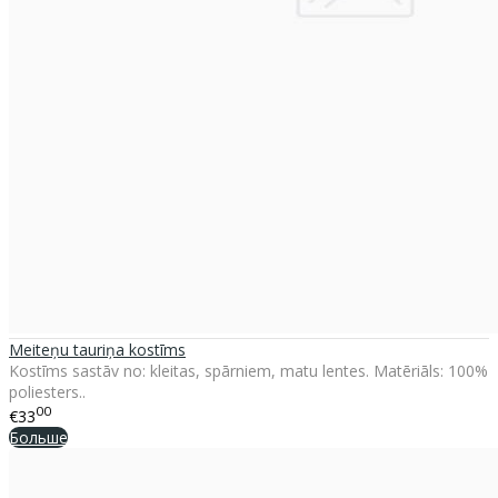
Meiteņu tauriņa kostīms
Kostīms sastāv no: kleitas, spārniem, matu lentes. Matēriāls: 100%
poliesters..
00
€33
Больше