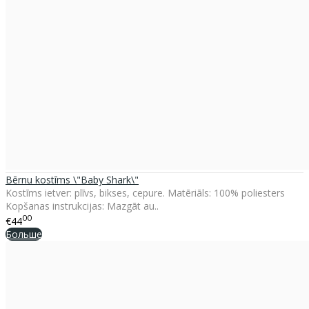
Bērnu kostīms \"Baby Shark\"
Kostīms ietver: plīvs, bikses, cepure. Matēriāls: 100% poliesters
Kopšanas instrukcijas: Mazgāt au..
00
€44
Больше