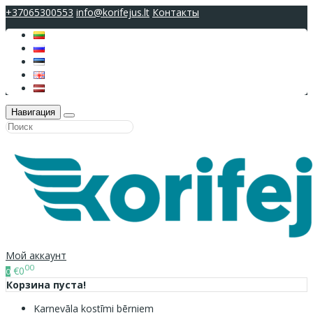
+37065300553
info@korifejus.lt
Контакты
Навигация
Мой аккаунт
00
€0
0
Корзина пуста!
Karnevāla kostīmi bērniem