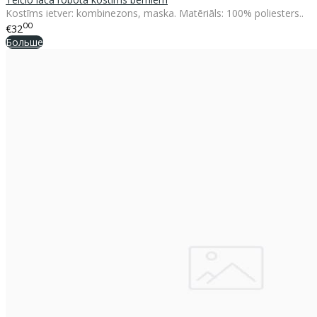
Kostīms ietver: kombinezons, maska. Matēriāls: 100% poliesters..
00
€32
Больше