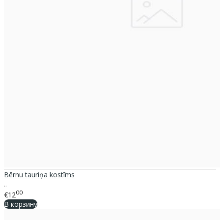
Bērnu tauriņa kostīms
..
00
€12
В корзину