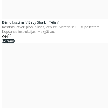
Bērnu kostīms \"Baby Shark - Tētis\"
Kostīms ietver: plīvs, bikses, cepure. Matēriāls: 100% poliesters
Kopšanas instrukcijas: Mazgāt au..
00
€44
Больше