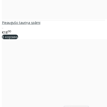
Pieaugušo tauriņa spārni
..
00
€18
В корзину