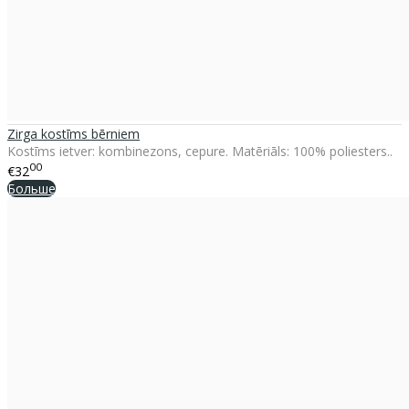
Zirga kostīms bērniem
Kostīms ietver: kombinezons, cepure. Matēriāls: 100% poliesters..
00
€32
Больше