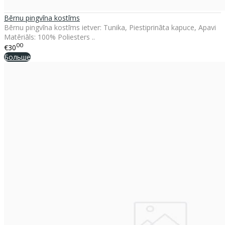
Bērnu pingvīna kostīms
Bērnu pingvīna kostīms ietver: Tunika, Piestiprināta kapuce, Apavi
Matēriāls: 100% Poliesters ..
00
€30
Больше