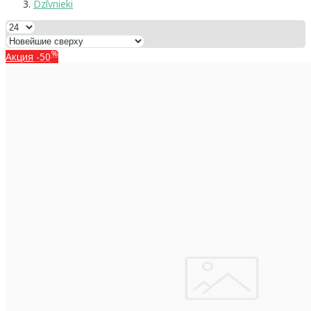
Dzīvnieki
%
Акция
-50