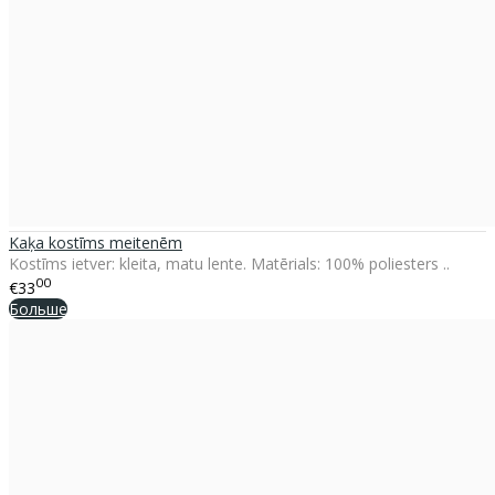
Kaķa kostīms meitenēm
Kostīms ietver: kleita, matu lente. Matērials: 100% poliesters ..
00
€33
Больше