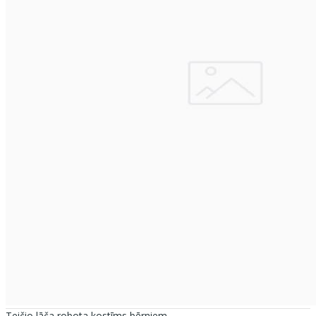
Teičio lāča robota kostīms bērniem