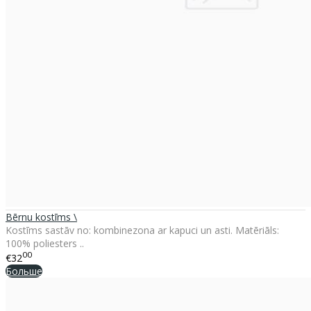
Bērnu kostīms \
Kostīms sastāv no: kombinezona ar kapuci un asti. Matēriāls:
100% poliesters ..
00
€32
Больше