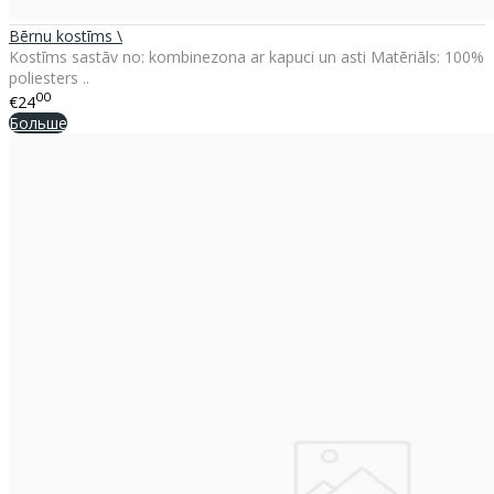
Bērnu kostīms \
Kostīms sastāv no: kombinezona ar kapuci un asti Matēriāls: 100%
poliesters ..
00
€24
Больше