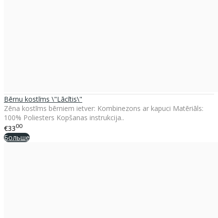
Bērnu kostīms \"Lācītis\"
Zēna kostīms bērniem ietver: Kombinezons ar kapuci Matēriāls:
100% Poliesters Kopšanas instrukcija..
00
€33
Больше