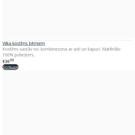
Vilka kostīms bērniem
Kostīms sastāv no: kombinezona ar asti un kapuci. Matēriāls:
100% poliesters..
00
€36
Больше