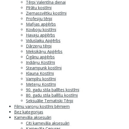
Tērpi Valentīna dienai
Pīrātu kostīmi
Ziemassvētku kostīmi
Profesiju tērpi
Mafijas apģērbs
Kovboju kostīmi
Havaju apģērbs
Viduslaiku Apģērbs
Dārzeņu tērpi
Meksikāņu Apģērbs
Čigānu apģērbs
Indiāņu Kostīmi
Steampunk kostīmi
Klauna Kostīmi
Vampīru kostīmi
Meteņu Kostīmi
90. gadu stila ballītes kostīmi
80. gadu stila ballīšu kostīmi
Seksuālie Tematiski Tērpi
Filmu varoņu kostīmi bērniem
Bez kategorijas
Karnevāla aksesuāri
Citi karnevāla aksesuāri
Karnevāla Cepures