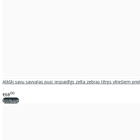
Atklāj savu savvaļas pusi: iespaidīgs zelta zebras tērps vīriešiem prie
..
00
€68
Больше