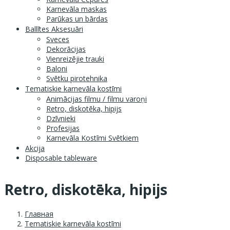
Karnevāla maskas
Parūkas un bārdas
Ballītes Aksesuāri
Sveces
Dekorācijas
Vienreizējie trauki
Baloni
Svētku pirotehnika
Tematiskie karnevāla kostīmi
Animācijas filmu / filmu varoņi
Retro, diskotēka, hipijs
Dzīvnieki
Profesijas
Karnevāla Kostīmi Svētkiem
Akcija
Disposable tableware
Retro, diskotēka, hipijs
Главная
Tematiskie karnevāla kostīmi