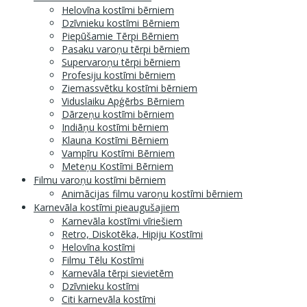
Helovīna kostīmi bērniem
Dzīvnieku kostīmi Bērniem
Piepūšamie Tērpi Bērniem
Pasaku varoņu tērpi bērniem
Supervaroņu tērpi bērniem
Profesiju kostīmi bērniem
Ziemassvētku kostīmi bērniem
Viduslaiku Apģērbs Bērniem
Dārzeņu kostīmi bērniem
Indiāņu kostīmi bērniem
Klauna Kostīmi Bērniem
Vampīru Kostīmi Bērniem
Meteņu Kostīmi Bērniem
Filmu varoņu kostīmi bērniem
Animācijas filmu varoņu kostīmi bērniem
Karnevāla kostīmi pieaugušajiem
Karnevāla kostīmi vīriešiem
Retro, Diskotēka, Hipiju Kostīmi
Helovīna kostīmi
Filmu Tēlu Kostīmi
Karnevāla tērpi sievietēm
Dzīvnieku kostīmi
Citi karnevāla kostīmi