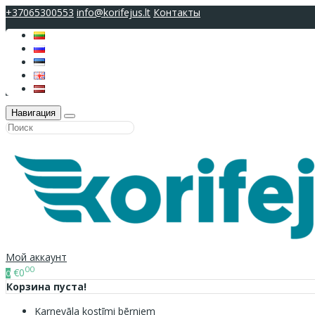
+37065300553
info@korifejus.lt
Контакты
Навигация
Мой аккаунт
00
€0
0
Корзина пуста!
Karnevāla kostīmi bērniem