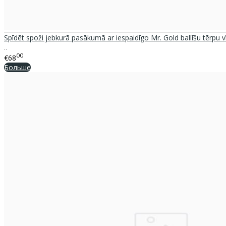
Spīdēt spoži jebkurā pasākumā ar iespaidīgo Mr. Gold ballīšu tērpu v
..
00
€68
Больше