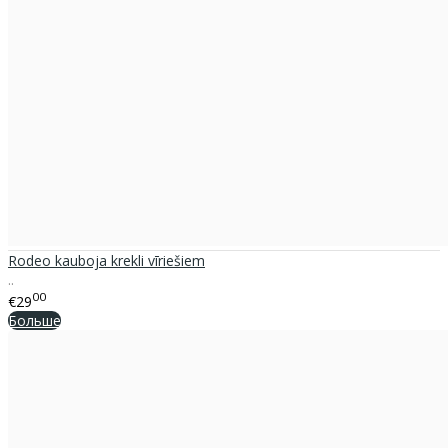
Rodeo kauboja krekli vīriešiem
..
00
€29
Больше