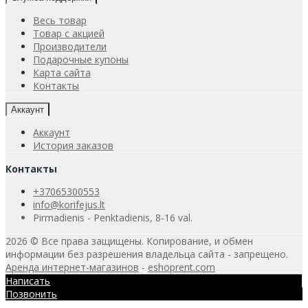
Весь товар
Товар с акцией
Производители
Подарочные купоны
Карта сайта
Контакты
Аккаунт
Аккаунт
История заказов
Контакты
+37065300553
info@korifejus.lt
Pirmadienis - Penktadienis, 8-16 val.
2026 © Все права защищены. Копирование, и обмен
информации без разрешения владельца сайта - запрещено.
Аренда интернет-магазинов
-
eshoprent.com
Написать
Позвонить