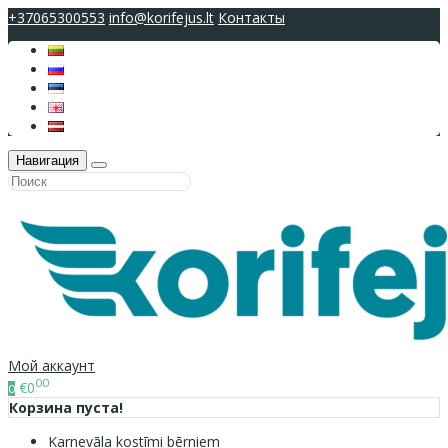
+37065300553
info@korifejus.lt
Контакты
Навигация
Мой аккаунт
00
€0
0
Корзина пуста!
Karnevāla kostīmi bērniem