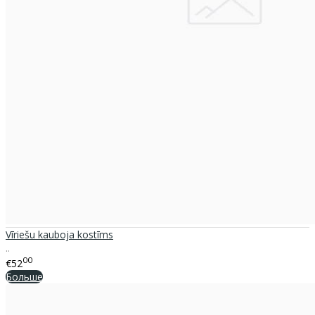
Vīriešu kauboja kostīms
..
00
€52
Больше