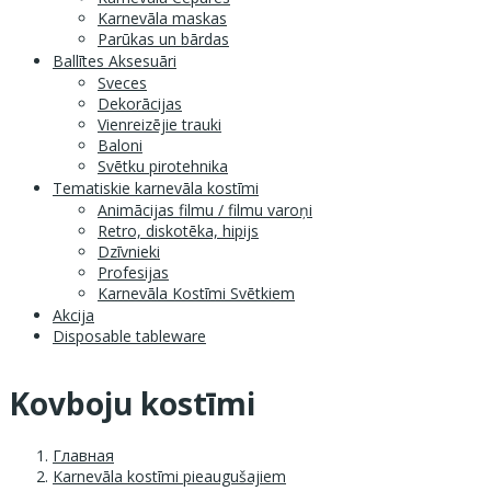
Karnevāla maskas
Parūkas un bārdas
Ballītes Aksesuāri
Sveces
Dekorācijas
Vienreizējie trauki
Baloni
Svētku pirotehnika
Tematiskie karnevāla kostīmi
Animācijas filmu / filmu varoņi
Retro, diskotēka, hipijs
Dzīvnieki
Profesijas
Karnevāla Kostīmi Svētkiem
Akcija
Disposable tableware
Kovboju kostīmi
Главная
Karnevāla kostīmi pieaugušajiem