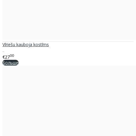
Vīriešu kauboja kostīms
..
00
€27
Больше