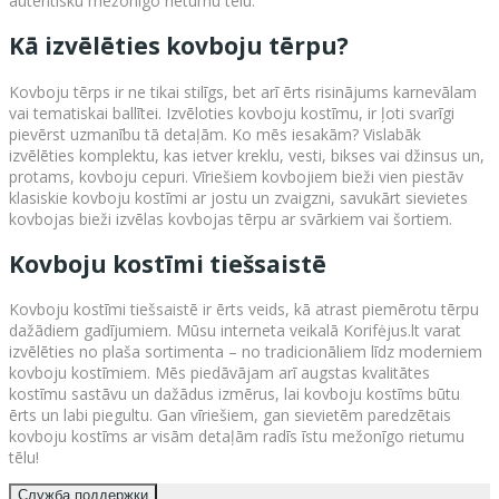
autentisku mežonīgo rietumu tēlu.
Kā izvēlēties kovboju tērpu?
Kovboju tērps ir ne tikai stilīgs, bet arī ērts risinājums karnevālam
vai tematiskai ballītei. Izvēloties kovboju kostīmu, ir ļoti svarīgi
pievērst uzmanību tā detaļām. Ko mēs iesakām? Vislabāk
izvēlēties komplektu, kas ietver kreklu, vesti, bikses vai džinsus un,
protams, kovboju cepuri. Vīriešiem kovbojiem bieži vien piestāv
klasiskie kovboju kostīmi ar jostu un zvaigzni, savukārt sievietes
kovbojas bieži izvēlas kovbojas tērpu ar svārkiem vai šortiem.
Kovboju kostīmi tiešsaistē
Kovboju kostīmi tiešsaistē ir ērts veids, kā atrast piemērotu tērpu
dažādiem gadījumiem. Mūsu interneta veikalā Korifėjus.lt varat
izvēlēties no plaša sortimenta – no tradicionāliem līdz moderniem
kovboju kostīmiem. Mēs piedāvājam arī augstas kvalitātes
kostīmu sastāvu un dažādus izmērus, lai kovboju kostīms būtu
ērts un labi piegultu. Gan vīriešiem, gan sievietēm paredzētais
kovboju kostīms ar visām detaļām radīs īstu mežonīgo rietumu
tēlu!
Служба поддержки