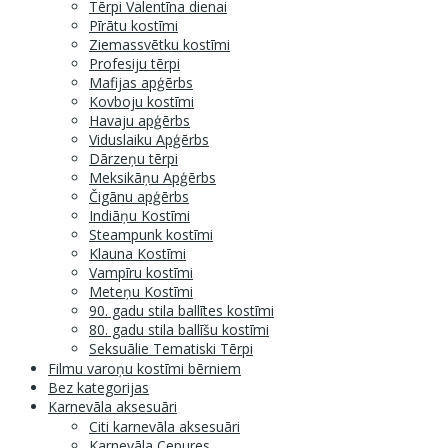
Tērpi Valentīna dienai
Pīrātu kostīmi
Ziemassvētku kostīmi
Profesiju tērpi
Mafijas apģērbs
Kovboju kostīmi
Havaju apģērbs
Viduslaiku Apģērbs
Dārzeņu tērpi
Meksikāņu Apģērbs
Čigānu apģērbs
Indiāņu Kostīmi
Steampunk kostīmi
Klauna Kostīmi
Vampīru kostīmi
Meteņu Kostīmi
90. gadu stila ballītes kostīmi
80. gadu stila ballīšu kostīmi
Seksuālie Tematiski Tērpi
Filmu varoņu kostīmi bērniem
Bez kategorijas
Karnevāla aksesuāri
Citi karnevāla aksesuāri
Karnevāla Cepures