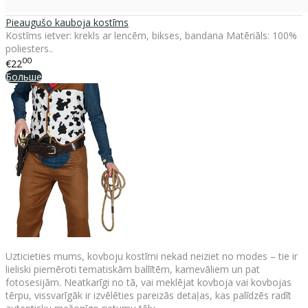
Pieaugušo kauboja kostīms
Kostīms ietver: krekls ar lencēm, bikses, bandana Matēriāls: 100%
poliesters..
00
€22
Больше
Uzticieties mums, kovboju kostīmi nekad neiziet no modes – tie ir
lieliski piemēroti tematiskām ballītēm, karnevāliem un pat
fotosesijām. Neatkarīgi no tā, vai meklējat kovboja vai kovbojas
tērpu, vissvarīgāk ir izvēlēties pareizās detaļas, kas palīdzēs radīt