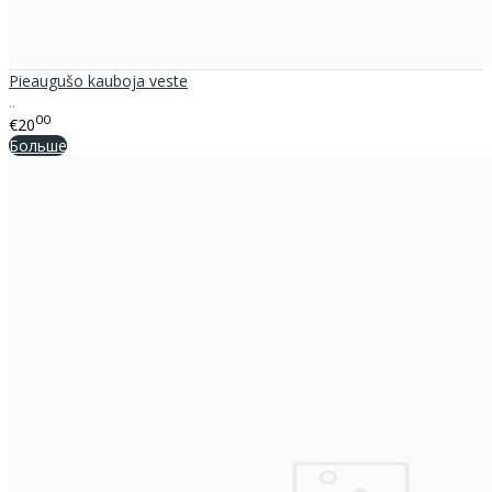
Pieaugušo kauboja vestе
..
00
€20
Больше