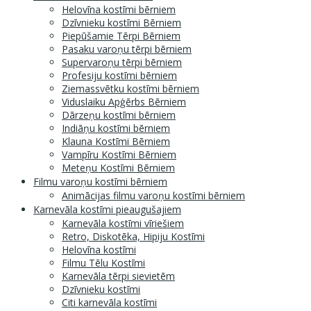
Helovīna kostīmi bērniem
Dzīvnieku kostīmi Bērniem
Piepūšamie Tērpi Bērniem
Pasaku varoņu tērpi bērniem
Supervaroņu tērpi bērniem
Profesiju kostīmi bērniem
Ziemassvētku kostīmi bērniem
Viduslaiku Apģērbs Bērniem
Dārzeņu kostīmi bērniem
Indiāņu kostīmi bērniem
Klauna Kostīmi Bērniem
Vampīru Kostīmi Bērniem
Meteņu Kostīmi Bērniem
Filmu varoņu kostīmi bērniem
Animācijas filmu varoņu kostīmi bērniem
Karnevāla kostīmi pieaugušajiem
Karnevāla kostīmi vīriešiem
Retro, Diskotēka, Hipiju Kostīmi
Helovīna kostīmi
Filmu Tēlu Kostīmi
Karnevāla tērpi sievietēm
Dzīvnieku kostīmi
Citi karnevāla kostīmi