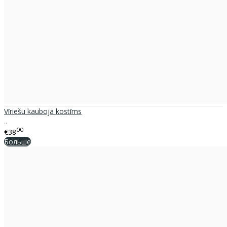
Vīriešu kauboja kostīms
..
00
€38
Больше