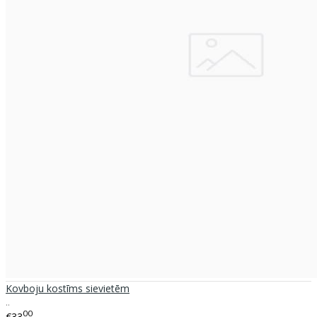
Kovboju kostīms sievietēm
..
00
€33