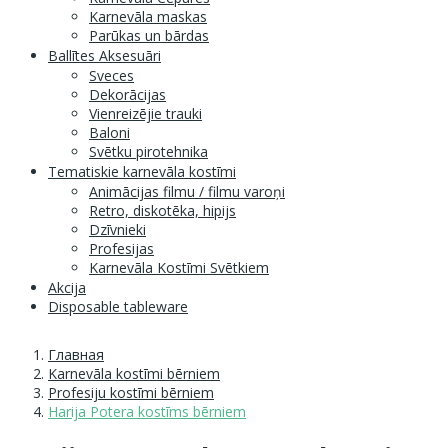
Karnevāla maskas
Parūkas un bārdas
Ballītes Aksesuāri
Sveces
Dekorācijas
Vienreizējie trauki
Baloni
Svētku pirotehnika
Tematiskie karnevāla kostīmi
Animācijas filmu / filmu varoņi
Retro, diskotēka, hipijs
Dzīvnieki
Profesijas
Karnevāla Kostīmi Svētkiem
Akcija
Disposable tableware
Главная
Karnevāla kostīmi bērniem
Profesiju kostīmi bērniem
Harija Potera kostīms bērniem