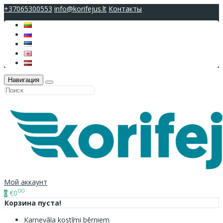
+37065300553
info@korifejus.lt
Контакты
Навигация
Мой аккаунт
00
€0
0
Корзина пуста!
Karnevāla kostīmi bērniem