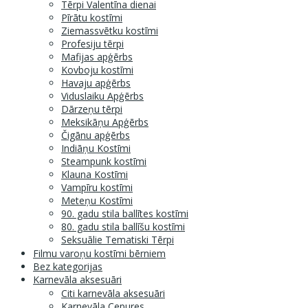
Tērpi Valentīna dienai
Pīrātu kostīmi
Ziemassvētku kostīmi
Profesiju tērpi
Mafijas apģērbs
Kovboju kostīmi
Havaju apģērbs
Viduslaiku Apģērbs
Dārzeņu tērpi
Meksikāņu Apģērbs
Čigānu apģērbs
Indiāņu Kostīmi
Steampunk kostīmi
Klauna Kostīmi
Vampīru kostīmi
Meteņu Kostīmi
90. gadu stila ballītes kostīmi
80. gadu stila ballīšu kostīmi
Seksuālie Tematiski Tērpi
Filmu varoņu kostīmi bērniem
Bez kategorijas
Karnevāla aksesuāri
Citi karnevāla aksesuāri
Karnevāla Cepures