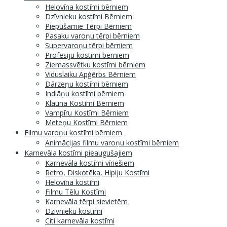
Helovīna kostīmi bērniem
Dzīvnieku kostīmi Bērniem
Piepūšamie Tērpi Bērniem
Pasaku varoņu tērpi bērniem
Supervaroņu tērpi bērniem
Profesiju kostīmi bērniem
Ziemassvētku kostīmi bērniem
Viduslaiku Apģērbs Bērniem
Dārzeņu kostīmi bērniem
Indiāņu kostīmi bērniem
Klauna Kostīmi Bērniem
Vampīru Kostīmi Bērniem
Meteņu Kostīmi Bērniem
Filmu varoņu kostīmi bērniem
Animācijas filmu varoņu kostīmi bērniem
Karnevāla kostīmi pieaugušajiem
Karnevāla kostīmi vīriešiem
Retro, Diskotēka, Hipiju Kostīmi
Helovīna kostīmi
Filmu Tēlu Kostīmi
Karnevāla tērpi sievietēm
Dzīvnieku kostīmi
Citi karnevāla kostīmi