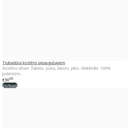
Trubadūra kostīms pieaugušajiem
Kostīms ietver: Žakete, josta, bikses, plīvs. Matēriāls: 100%
poliesters..
00
€30
Больше