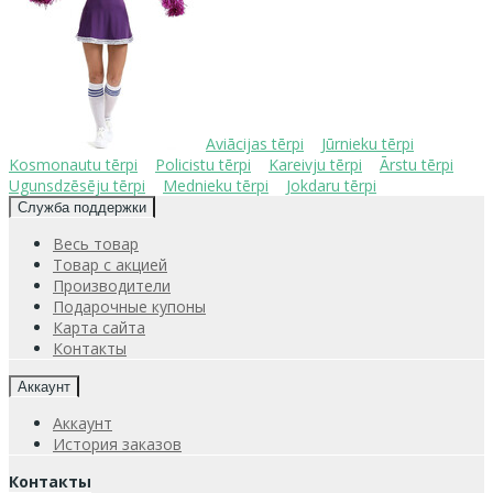
Aviācijas tērpi
Jūrnieku tērpi
Kosmonautu tērpi
Policistu tērpi
Kareivju tērpi
Ārstu tērpi
Ugunsdzēsēju tērpi
Mednieku tērpi
Jokdaru tērpi
Служба поддержки
Весь товар
Товар с акцией
Производители
Подарочные купоны
Карта сайта
Контакты
Аккаунт
Аккаунт
История заказов
Контакты