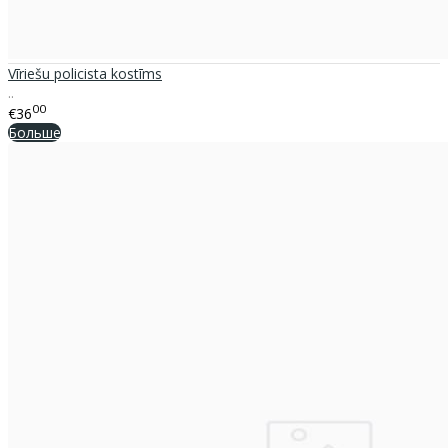
Vīriešu policista kostīms
..
00
€36
Больше