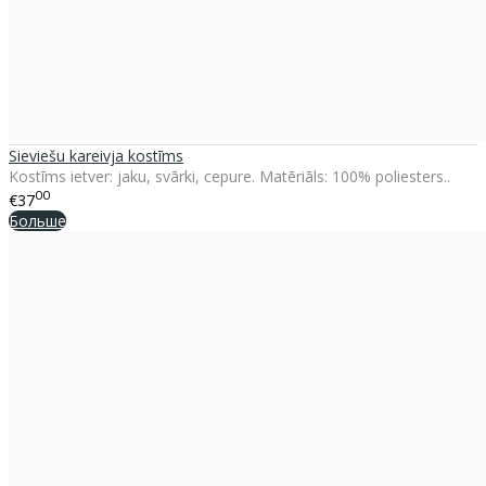
Sieviešu kareivja kostīms
Kostīms ietver: jaku, svārki, cepure. Matēriāls: 100% poliesters..
00
€37
Больше