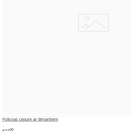
Policijas cepure ar dimantiem
..
00
€22