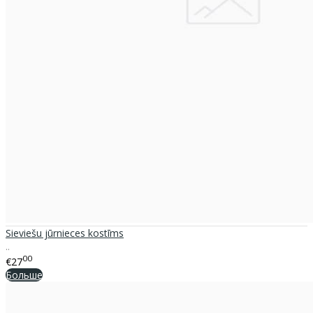
Sieviešu jūrnieces kostīms
..
00
€27
Больше