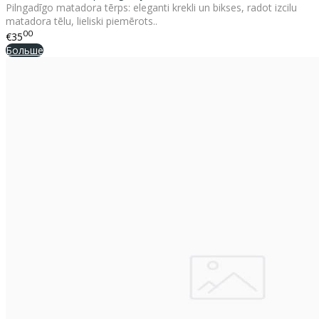
Pilngadīgo matadora tērps: eleganti krekli un bikses, radot izcilu
matadora tēlu, lieliski piemērots..
00
€35
Больше