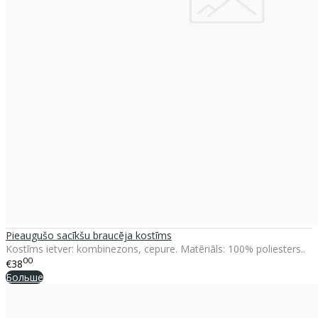
Pieaugušo sacīkšu braucēja kostīms
Kostīms ietver: kombinezons, cepure. Matēriāls: 100% poliesters..
00
€38
Больше