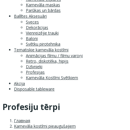
Karnevāla maskas
Parūkas un bārdas
Ballītes Aksesuāri
Sveces
Dekorācijas
Vienreizējie trauki
Baloni
Svētku pirotehnika
Tematiskie karnevāla kostīmi
Animācijas filmu / filmu varoņi
Retro, diskotēka, hipijs
Dzīvnieki
Profesijas
Karnevāla Kostīmi Svētkiem
Akcija
Disposable tableware
Profesiju tērpi
Главная
Karnevāla kostīmi pieaugušajiem