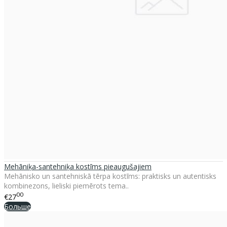
Mehāniķa-santehniķa kostīms pieaugušajiem
Mehānisko un santehniskā tērpa kostīms: praktisks un autentisks
kombinezons, lieliski piemērots tema..
00
€27
Больше