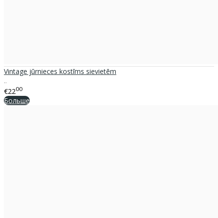
Vintage jūrnieces kostīms sievietēm
..
00
€22
Больше