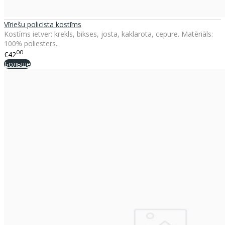
Vīriešu policista kostīms
Kostīms ietver: krekls, bikses, josta, kaklarota, cepure. Matēriāls:
100% poliesters..
00
€42
Больше