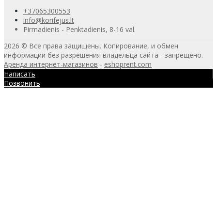
+37065300553
info@korifejus.lt
Pirmadienis - Penktadienis, 8-16 val.
2026 © Все права защищены. Копирование, и обмен
информации без разрешения владельца сайта - запрещено.
Аренда интернет-магазинов
-
eshoprent.com
Написать
Позвонить