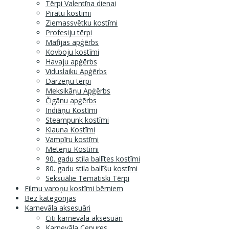
Tērpi Valentīna dienai
Pīrātu kostīmi
Ziemassvētku kostīmi
Profesiju tērpi
Mafijas apģērbs
Kovboju kostīmi
Havaju apģērbs
Viduslaiku Apģērbs
Dārzeņu tērpi
Meksikāņu Apģērbs
Čigānu apģērbs
Indiāņu Kostīmi
Steampunk kostīmi
Klauna Kostīmi
Vampīru kostīmi
Meteņu Kostīmi
90. gadu stila ballītes kostīmi
80. gadu stila ballīšu kostīmi
Seksuālie Tematiski Tērpi
Filmu varoņu kostīmi bērniem
Bez kategorijas
Karnevāla aksesuāri
Citi karnevāla aksesuāri
Karnevāla Cepures