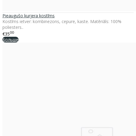
Pieaugušo kurjera kostīms
Kostīms ietver: kombinezons, cepure, kaste. Matēriāls: 100%
poliesters..
00
€35
Больше