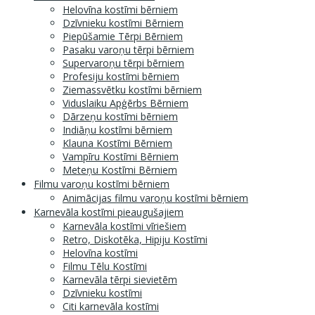
Helovīna kostīmi bērniem
Dzīvnieku kostīmi Bērniem
Piepūšamie Tērpi Bērniem
Pasaku varoņu tērpi bērniem
Supervaroņu tērpi bērniem
Profesiju kostīmi bērniem
Ziemassvētku kostīmi bērniem
Viduslaiku Apģērbs Bērniem
Dārzeņu kostīmi bērniem
Indiāņu kostīmi bērniem
Klauna Kostīmi Bērniem
Vampīru Kostīmi Bērniem
Meteņu Kostīmi Bērniem
Filmu varoņu kostīmi bērniem
Animācijas filmu varoņu kostīmi bērniem
Karnevāla kostīmi pieaugušajiem
Karnevāla kostīmi vīriešiem
Retro, Diskotēka, Hipiju Kostīmi
Helovīna kostīmi
Filmu Tēlu Kostīmi
Karnevāla tērpi sievietēm
Dzīvnieku kostīmi
Citi karnevāla kostīmi