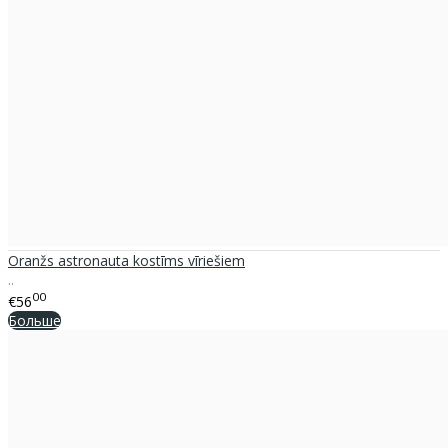
Oranžs astronauta kostīms vīriešiem
..
00
€56
Больше