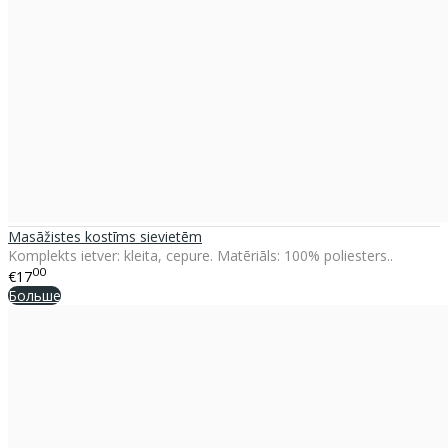
Masāžistes kostīms sievietēm
Komplekts ietver: kleita, cepure. Matēriāls: 100% poliesters..
00
€17
Больше