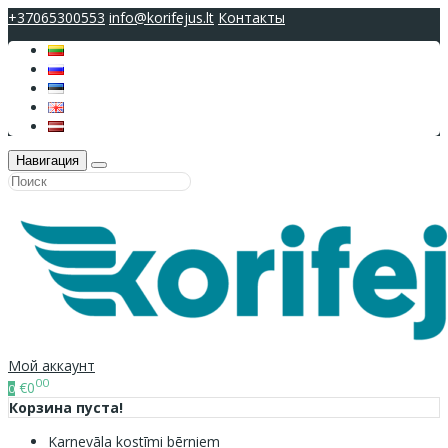
+37065300553
info@korifejus.lt
Контакты
Навигация
Мой аккаунт
00
€0
0
Корзина пуста!
Karnevāla kostīmi bērniem