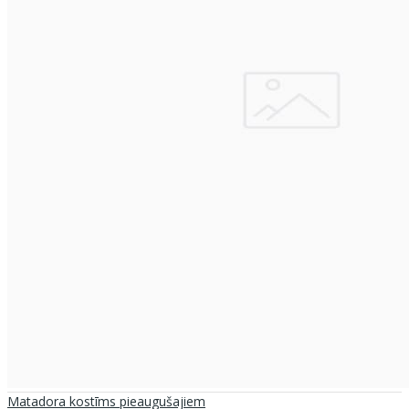
Matadora kostīms pieaugušajiem