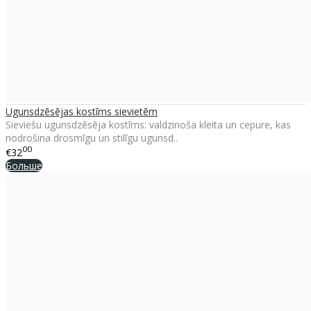
Ugunsdzēsējas kostīms sievietēm
Sieviešu ugunsdzēsēja kostīms: valdzinoša kleita un cepure, kas
nodrošina drosmīgu un stilīgu ugunsd..
00
€32
Больше