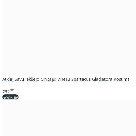
Atklāj Savu Iekšējo Cīnītāju: Vīriešu Spartacus Gladietora Kostīms
..
00
€32
Больше