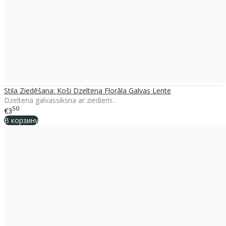
Stila Ziedēšana: Koši Dzeltena Florāla Galvas Lente
Dzeltena galvassiksna ar ziediem..
50
€3
В корзину