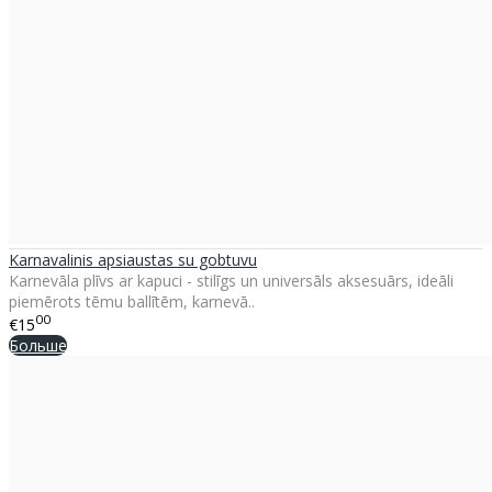
Karnavalinis apsiaustas su gobtuvu
Karnevāla plīvs ar kapuci - stilīgs un universāls aksesuārs, ideāli
piemērots tēmu ballītēm, karnevā..
00
€15
Больше