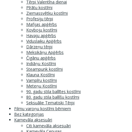
Tērpi Valentīna dienai
Pīrātu kostīmi
Ziemassvētku kostīmi
Profesiju tērpi
Mafijas apģērbs
Kovboju kostīmi
Havaju apģērbs
Viduslaiku Apģērbs
Dārzeņu tērpi
Meksikāņu Apģērbs
Čigānu apģērbs
Indiāņu Kostīmi
Steampunk kostīmi
Klauna Kostīmi
Vampīru kostīmi
Meteņu Kostīmi
90. gadu stila ballītes kostīmi
80. gadu stila ballīšu kostīmi
Seksuālie Tematiski Tērpi
Filmu varoņu kostīmi bērniem
Bez kategorijas
Karnevāla aksesuāri
Citi karnevāla aksesuāri
Karnevāla Cepures