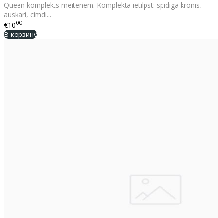
Queen komplekts meitenēm. Komplektā ietilpst: spīdīga kronis,
auskari, cimdi...
00
€10
В корзину