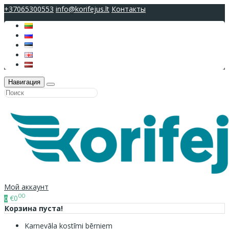
+37065300553
info@korifejus.lt
Контакты
Навигация
Мой аккаунт
00
€0
0
Корзина пуста!
Karnevāla kostīmi bērniem