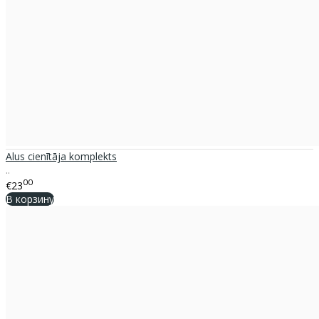
Alus cienītāja komplekts
..
00
€23
В корзину