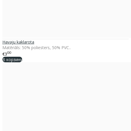
Havaju kaklarota
Matēriāls: 50% poliesters, 50% PVC..
00
€3
В корзину