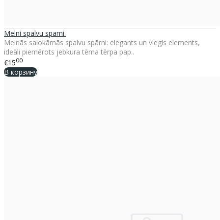
Melni spalvu sparni.
Melnās salokāmās spalvu spārni: elegants un viegls elements,
ideāli piemērots jebkura tēma tērpa pap..
00
€15
В корзину