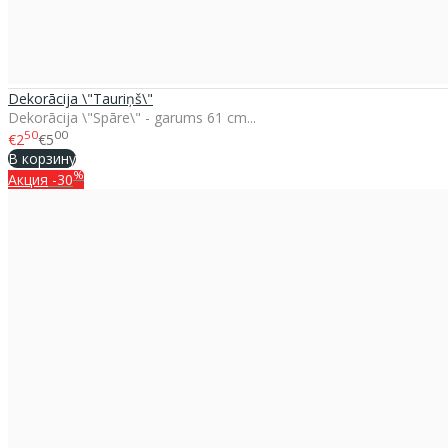
Dekorācija \"Tauriņš\"
Dekorācija \"Spāre\" - garums 61 cm...
50
00
€2
€5
В корзину
%
Акция
-30