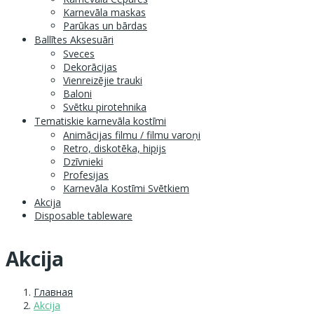
Karnevāla maskas
Parūkas un bārdas
Ballītes Aksesuāri
Sveces
Dekorācijas
Vienreizējie trauki
Baloni
Svētku pirotehnika
Tematiskie karnevāla kostīmi
Animācijas filmu / filmu varoņi
Retro, diskotēka, hipijs
Dzīvnieki
Profesijas
Karnevāla Kostīmi Svētkiem
Akcija
Disposable tableware
Akcija
Главная
Akcija