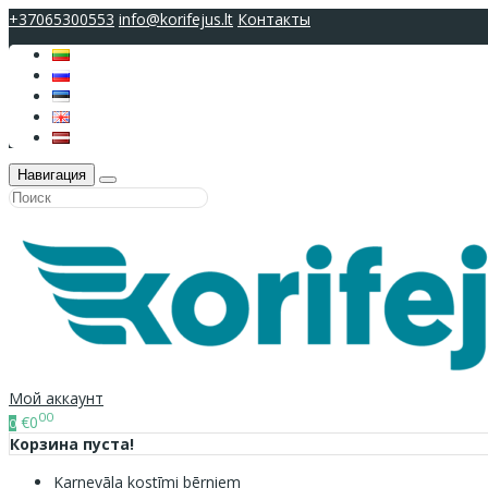
+37065300553
info@korifejus.lt
Контакты
Навигация
Мой аккаунт
00
€0
0
Корзина пуста!
Karnevāla kostīmi bērniem