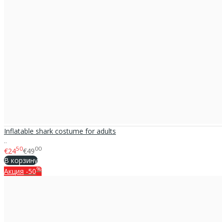
Inflatable shark costume for adults
..
50
00
€24
€49
В корзину
%
Акция
-50