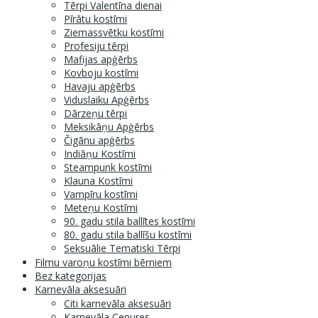
Tērpi Valentīna dienai
Pīrātu kostīmi
Ziemassvētku kostīmi
Profesiju tērpi
Mafijas apģērbs
Kovboju kostīmi
Havaju apģērbs
Viduslaiku Apģērbs
Dārzeņu tērpi
Meksikāņu Apģērbs
Čigānu apģērbs
Indiāņu Kostīmi
Steampunk kostīmi
Klauna Kostīmi
Vampīru kostīmi
Meteņu Kostīmi
90. gadu stila ballītes kostīmi
80. gadu stila ballīšu kostīmi
Seksuālie Tematiski Tērpi
Filmu varoņu kostīmi bērniem
Bez kategorijas
Karnevāla aksesuāri
Citi karnevāla aksesuāri
Karnevāla Cepures