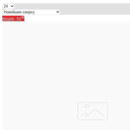
%
Акция
-50