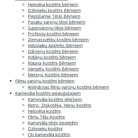
Helovīna kostīmi bērniem
Dzīvnieku kostīmi Bērniem
Piepūšamie Tērpi Bērniem
Pasaku varoņu tērpi bērniem
Supervaroņu tērpi bērniem
Profesiju kostīmi bērniem
Ziemassvētku kostīmi bērniem
Viduslaiku Apģērbs Bērniem
Dārzeņu kostīmi bērniem
Indiāņu kostīmi bērniem
Klauna Kostīmi Bērniem
Vampīru Kostīmi Bērniem
Meteņu Kostīmi Bērniem
Filmu varoņu kostīmi bērniem
Animācijas filmu varoņu kostīmi bērniem
Karnevāla kostīmi pieaugušajiem
Karnevāla kostīmi vīriešiem
Retro, Diskotēka, Hipiju Kostīmi
Helovīna kostīmi
Filmu Tēlu Kostīmi
Karnevāla tērpi sievietēm
Dzīvnieku kostīmi
Citi karnevāla kostīmi