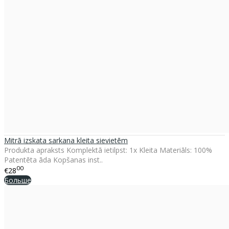
Mitrā izskata sarkana kleita sievietēm
Produkta apraksts Komplektā ietilpst: 1x Kleita Materiāls: 100%
Patentēta āda Kopšanas inst..
00
€28
Больше