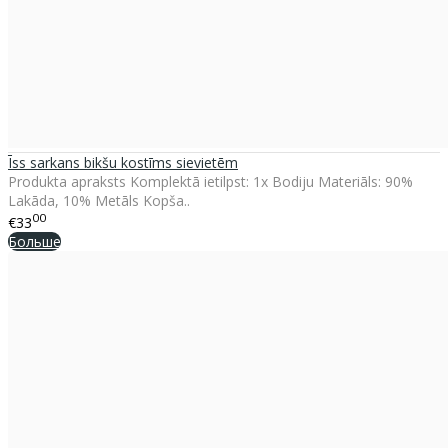
Īss sarkans bikšu kostīms sievietēm
Produkta apraksts Komplektā ietilpst: 1x Bodiju Materiāls: 90%
Lakāda, 10% Metāls Kopša..
00
€33
Больше