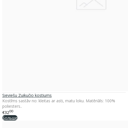
Sieviešu Zuikučio kostiums
Kostīms sastāv no: kleitas ar asti, matu loku. Matēriāls: 100%
poliesters..
00
€32
Больше