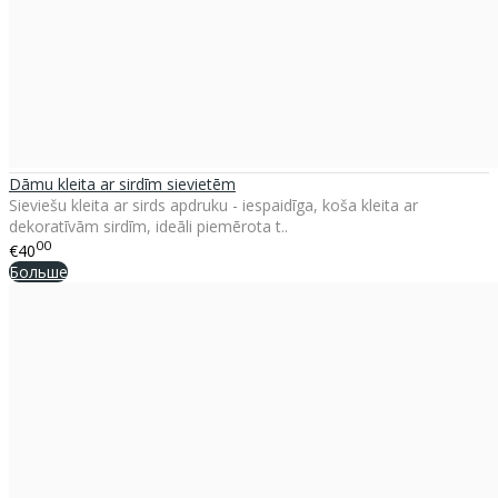
Dāmu kleita ar sirdīm sievietēm
Sieviešu kleita ar sirds apdruku - iespaidīga, koša kleita ar
dekoratīvām sirdīm, ideāli piemērota t..
00
€40
Больше