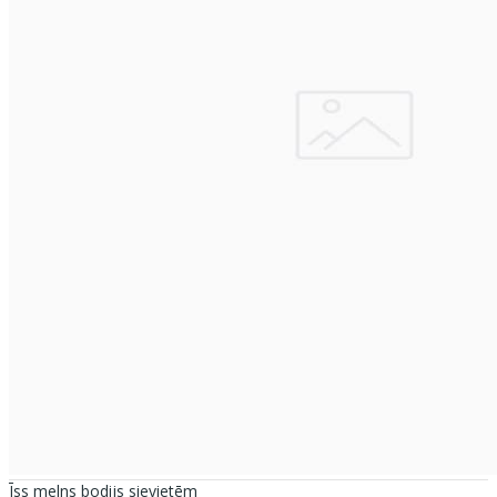
Īss melns bodijs sievietēm