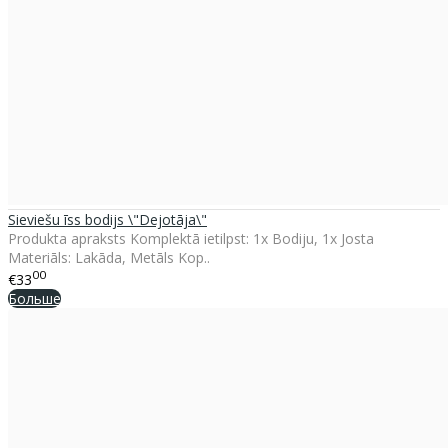
Sieviešu īss bodijs \"Dejotāja\"
Produkta apraksts Komplektā ietilpst: 1x Bodiju, 1x Josta
Materiāls: Lakāda, Metāls Kop..
00
€33
Больше