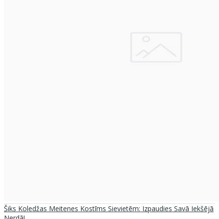
Šiks Koledžas Meitenes Kostīms Sievietēm: Izpaudies Savā Iekšējā
Nerdā!