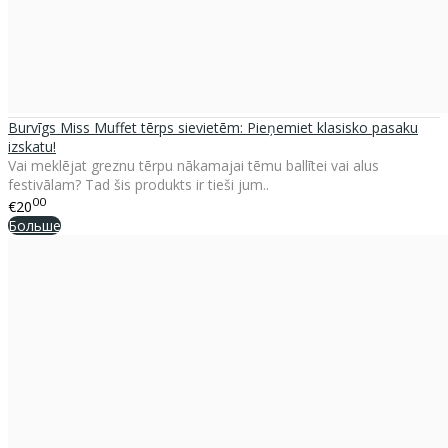
Burvīgs Miss Muffet tērps sievietēm: Pieņemiet klasisko pasaku
izskatu!
Vai meklējat greznu tērpu nākamajai tēmu ballītei vai alus
festivālam? Tad šis produkts ir tieši jum..
00
€20
Больше