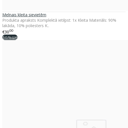
Melnais kleita sievietēm
Produkta apraksts Komplektā ietilpst: 1x Kleita Materiāls: 90%
lakāda, 10% poliesters K..
00
€30
Больше