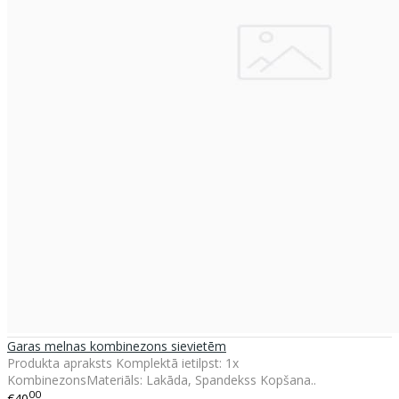
Garas melnas kombinezons sievietēm
Produkta apraksts Komplektā ietilpst: 1x
KombinezonsMateriāls: Lakāda, Spandekss Kopšana..
00
€40