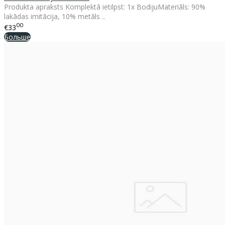
Produkta apraksts Komplektā ietilpst: 1x BodijuMateriāls: 90%
lakādas imitācija, 10% metāls ..
00
€33
Больше