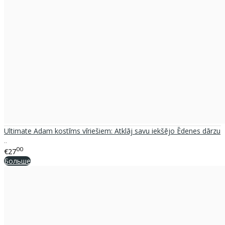
Ultimate Adam kostīms vīriešiem: Atklāj savu iekšējo Ēdenes dārzu
..
00
€27
Больше