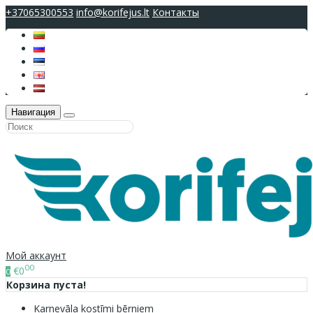
+37065300553
info@korifejus.lt
Контакты
Навигация
Мой аккаунт
00
€0
0
Корзина пуста!
Karnevāla kostīmi bērniem