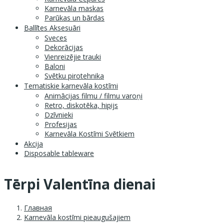
Karnevāla maskas
Parūkas un bārdas
Ballītes Aksesuāri
Sveces
Dekorācijas
Vienreizējie trauki
Baloni
Svētku pirotehnika
Tematiskie karnevāla kostīmi
Animācijas filmu / filmu varoņi
Retro, diskotēka, hipijs
Dzīvnieki
Profesijas
Karnevāla Kostīmi Svētkiem
Akcija
Disposable tableware
Tērpi Valentīna dienai
Главная
Karnevāla kostīmi pieaugušajiem