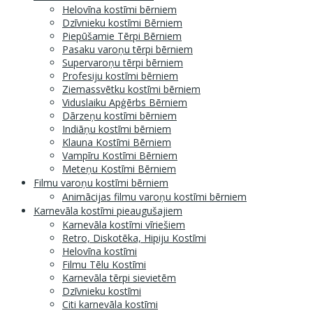
Helovīna kostīmi bērniem
Dzīvnieku kostīmi Bērniem
Piepūšamie Tērpi Bērniem
Pasaku varoņu tērpi bērniem
Supervaroņu tērpi bērniem
Profesiju kostīmi bērniem
Ziemassvētku kostīmi bērniem
Viduslaiku Apģērbs Bērniem
Dārzeņu kostīmi bērniem
Indiāņu kostīmi bērniem
Klauna Kostīmi Bērniem
Vampīru Kostīmi Bērniem
Meteņu Kostīmi Bērniem
Filmu varoņu kostīmi bērniem
Animācijas filmu varoņu kostīmi bērniem
Karnevāla kostīmi pieaugušajiem
Karnevāla kostīmi vīriešiem
Retro, Diskotēka, Hipiju Kostīmi
Helovīna kostīmi
Filmu Tēlu Kostīmi
Karnevāla tērpi sievietēm
Dzīvnieku kostīmi
Citi karnevāla kostīmi