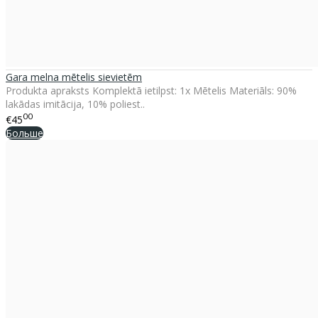
Gara melna mētelis sievietēm
Produkta apraksts Komplektā ietilpst: 1x Mētelis Materiāls: 90%
lakādas imitācija, 10% poliest..
00
€45
Больше