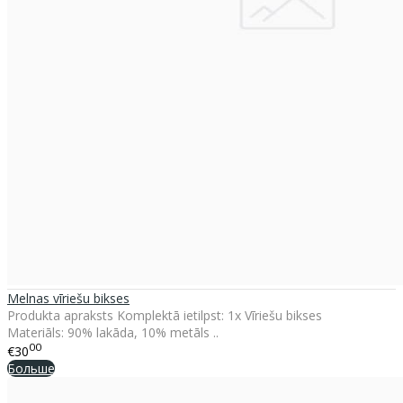
Melnas vīriešu bikses
Produkta apraksts Komplektā ietilpst: 1x Vīriešu bikses
Materiāls: 90% lakāda, 10% metāls ..
00
€30
Больше