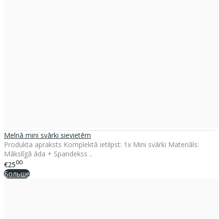
Melnā mini svārki sievietēm
Produkta apraksts Komplektā ietilpst: 1x Mini svārki Materiāls:
Mākslīgā āda + Spandekss ..
00
€25
Больше