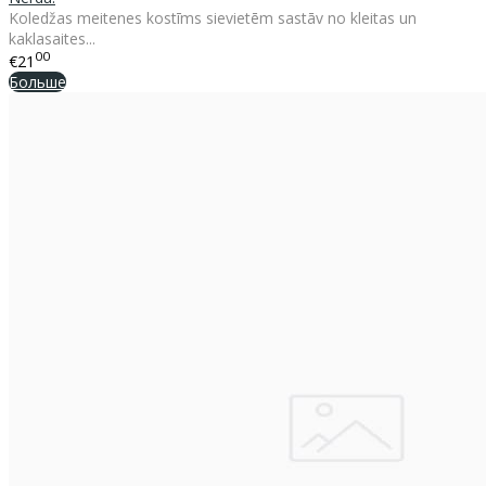
Koledžas meitenes kostīms sievietēm sastāv no kleitas un
kaklasaites...
00
€21
Больше