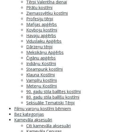
Tērpi Valentīna dienai
Pīrātu kostīmi
Ziemassvētku kostīmi
Profesiju tērpi
Mafijas apģērbs
Kovboju kostīmi
Havaju apģērbs
Viduslaiku Apģērbs
Dārzeņu tērpi
Meksikāņu Apģērbs
Čigānu apģērbs
Indiāņu Kostīmi
Steampunk kostīmi
Klauna Kostīmi
Vampīru kostīmi
Meteņu Kostīmi
90. gadu stila ballītes kostīmi
80. gadu stila ballīšu kostīmi
Seksuālie Tematiski Tērpi
Filmu varoņu kostīmi bērniem
Bez kategorijas
Karnevāla aksesuāri
Citi karnevāla aksesuāri
Karnevāla Cepures