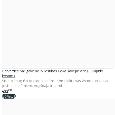
Pārvērties par galveno Mīlestības Loka šāvēju: Vīriešu Kupido
kostīms
Šis ir pieaugušo Kupido kostīms. Komplekts sastāv no tunikas ar
jostu un spārniem. Augšdaļa ir ar mī..
00
€32
Больше