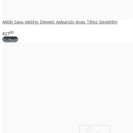
Atklāj Savu Iekšējo Dievieti: Apburošs Ievas Tērps Sievietēm
..
00
€27
Больше