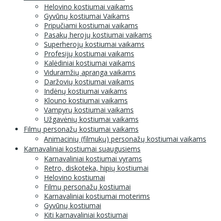
Helovino kostiumai vaikams
Gyvūnų kostiumai Vaikams
Pripučiami kostiumai vaikams
Pasakų herojų kostiumai vaikams
Superherojų kostiumai vaikams
Profesijų kostiumai vaikams
Kalėdiniai kostiumai vaikams
Viduramžių apranga vaikams
Daržovių kostiumai vaikams
Indėnų kostiumai vaikams
Klouno kostiumai vaikams
Vampyrų kostiumai vaikams
Užgavėnių kostiumai vaikams
Filmų personažų kostiumai vaikams
Animacinių (filmukų) personažų kostiumai vaikams
Karnavaliniai kostiumai suaugusiems
Karnavaliniai kostiumai vyrams
Retro, diskoteka, hipių kostiumai
Helovino kostiumai
Filmų personažų kostiumai
Karnavaliniai kostiumai moterims
Gyvūnų kostiumai
Kiti karnavaliniai kostiumai