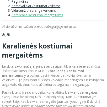
Pagrindinis
Karnavaliniai kostiumai vaikams
Viduramžių apranga vaikams
Karalienės kostiumai mergaitėms
Atsiprašome, tačiau prekių kategorijoje nerasta.
Grįžti
Karalienės kostiumai
mergaitėms
Leiskite savo mažajai princesei pasijusti tikra karaliene su mūsų
išskirtiniais kostiumais! Mūsų
karalienės kostiumai
mergaitėms
yra puikus pasirinkimas bet kokiai šventei ar
vaidinimui. Jie pasižymi aukštos kokybės medžiagomis ir kruopščiai
apgalvotu dizainu, kuris užtikrina patogumą ir eleganciją.
Pasirinkite iš įvairių modelių, kurie atitiks kiekvienos mergaitės
skonį - nuo klasikinių iki šiuolaikinių stilių. Mūsų kostiumai yra
sukurti taip, kad kiekviena mergaitė jaustųsi ypatinga ir išskirtinė.
Užsisakykite dabar ir padovanokite savo vaikui nepamirštamą