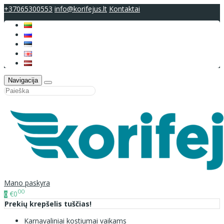
+37065300553
info@korifejus.lt
Kontaktai
Navigacija
Mano paskyra
00
€0
0
Prekių krepšelis tuščias!
Karnavaliniai kostiumai vaikams