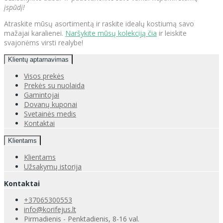
įspūdį!
Atraskite mūsų asortimentą ir raskite idealų kostiumą savo
mažajai karalienei.
Naršykite mūsų kolekciją čia
ir leiskite
svajonėms virsti realybe!
Klientų aptarnavimas
Visos prekės
Prekės su nuolaida
Gamintojai
Dovanų kuponai
Svetainės medis
Kontaktai
Klientams
Klientams
Užsakymų istorija
Kontaktai
+37065300553
info@korifejus.lt
Pirmadienis - Penktadienis, 8-16 val.