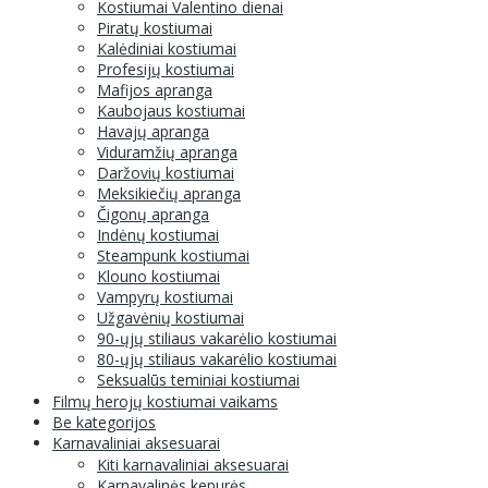
Kostiumai Valentino dienai
Piratų kostiumai
Kalėdiniai kostiumai
Profesijų kostiumai
Mafijos apranga
Kaubojaus kostiumai
Havajų apranga
Viduramžių apranga
Daržovių kostiumai
Meksikiečių apranga
Čigonų apranga
Indėnų kostiumai
Steampunk kostiumai
Klouno kostiumai
Vampyrų kostiumai
Užgavėnių kostiumai
90-ųjų stiliaus vakarėlio kostiumai
80-ųjų stiliaus vakarėlio kostiumai
Seksualūs teminiai kostiumai
Filmų herojų kostiumai vaikams
Be kategorijos
Karnavaliniai aksesuarai
Kiti karnavaliniai aksesuarai
Karnavalinės kepurės