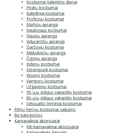
Kostiumai Valentino dienai
Piratų kostiumai
Kalėdiniai kostiumai
Profesijų kostiumai
Mafijos apranga
Kaubojaus kostiumai
Havajų apranga
Viduramžių apranga
Daržovių kostiumai
Meksikiečių apranga
Čigonų apranga
Indėnų kostiumai
Steampunk kostiumai
Klouno kostiumai
Vampyrų kostiumai
Užgavėnių kostiumai
90-ųjų stiliaus vakarėlio kostiumai
80-ųjų stiliaus vakarėlio kostiumai
Seksualūs teminiai kostiumai
Filmų herojų kostiumai vaikams
Be kategorijos
Karnavaliniai aksesuarai
Kiti karnavaliniai aksesuarai
Karnavalinės kepurės