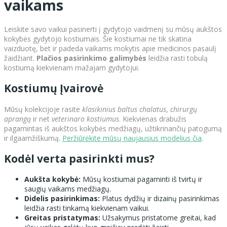
vaikams
Leiskite savo vaikui pasinerti į gydytojo vaidmenį su mūsų aukštos
kokybės gydytojo kostiumais. Šie kostiumai ne tik skatina
vaizduotę, bet ir padeda vaikams mokytis apie medicinos pasaulį
žaidžiant.
Plačios pasirinkimo galimybės
leidžia rasti tobulą
kostiumą kiekvienam mažajam gydytojui.
Kostiumų Įvairovė
Mūsų kolekcijoje rasite
klasikinius baltus chalatus
,
chirurgų
aprangą
ir net
veterinaro kostiumus
. Kiekvienas drabužis
pagamintas iš aukštos kokybės medžiagų, užtikrinančių patogumą
ir ilgaamžiškumą.
Peržiūrėkite mūsų naujausius modelius čia
.
Kodėl verta pasirinkti mus?
Aukšta kokybė:
Mūsų kostiumai pagaminti iš tvirtų ir
saugių vaikams medžiagų.
Didelis pasirinkimas:
Platus dydžių ir dizainų pasirinkimas
leidžia rasti tinkamą kiekvienam vaikui.
Greitas pristatymas:
Užsakymus pristatome greitai, kad