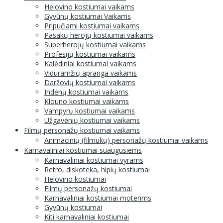
Helovino kostiumai vaikams
Gyvūnų kostiumai Vaikams
Pripučiami kostiumai vaikams
Pasakų herojų kostiumai vaikams
Superherojų kostiumai vaikams
Profesijų kostiumai vaikams
Kalėdiniai kostiumai vaikams
Viduramžių apranga vaikams
Daržovių kostiumai vaikams
Indėnų kostiumai vaikams
Klouno kostiumai vaikams
Vampyrų kostiumai vaikams
Užgavėnių kostiumai vaikams
Filmų personažų kostiumai vaikams
Animacinių (filmukų) personažų kostiumai vaikams
Karnavaliniai kostiumai suaugusiems
Karnavaliniai kostiumai vyrams
Retro, diskoteka, hipių kostiumai
Helovino kostiumai
Filmų personažų kostiumai
Karnavaliniai kostiumai moterims
Gyvūnų kostiumai
Kiti karnavaliniai kostiumai