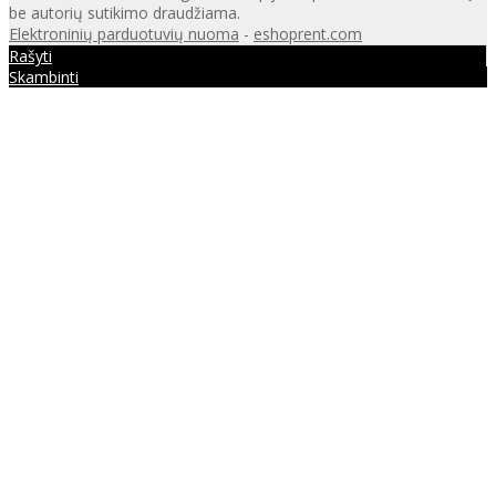
be autorių sutikimo draudžiama.
Elektroninių parduotuvių nuoma
-
eshoprent.com
Rašyti
Skambinti