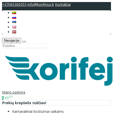
+37065300553
info@korifejus.lt
Kontaktai
Navigacija
Mano paskyra
00
€0
0
Prekių krepšelis tuščias!
Karnavaliniai kostiumai vaikams