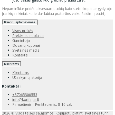
jūsų vaikas galėtų kuo greičiau pradėti žaisti.
Nepamirškite pridėti aksesuarų, tokių kaip stetoskopai ar gydytojo
įrankių rinkiniai, kurie dar labiau praturtins vaiko žaidimų patirtį.
Klientų aptarnavimas
Visos prekės
Prekės su nuolaida
Gamintojai
Dovanų kuponai
Svetainės medis
Kontaktai
Klientams
Klientams
Užsakymų istorija
Kontaktai
+37065300553
info@korifejus.lt
Pirmadienis - Penktadienis, 8-16 val.
2026 © Visos teisės saugomos. Kopijuoti, platinti svetainės turinį