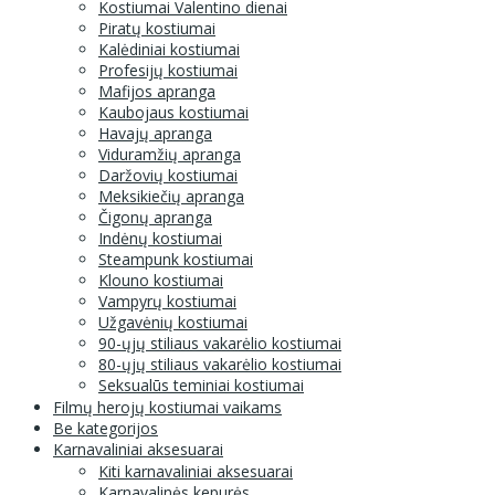
Kostiumai Valentino dienai
Piratų kostiumai
Kalėdiniai kostiumai
Profesijų kostiumai
Mafijos apranga
Kaubojaus kostiumai
Havajų apranga
Viduramžių apranga
Daržovių kostiumai
Meksikiečių apranga
Čigonų apranga
Indėnų kostiumai
Steampunk kostiumai
Klouno kostiumai
Vampyrų kostiumai
Užgavėnių kostiumai
90-ųjų stiliaus vakarėlio kostiumai
80-ųjų stiliaus vakarėlio kostiumai
Seksualūs teminiai kostiumai
Filmų herojų kostiumai vaikams
Be kategorijos
Karnavaliniai aksesuarai
Kiti karnavaliniai aksesuarai
Karnavalinės kepurės