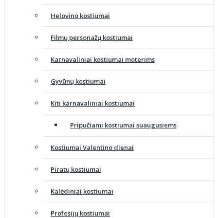
Helovino kostiumai
Filmų personažų kostiumai
Karnavaliniai kostiumai moterims
Gyvūnų kostiumai
Kiti karnavaliniai kostiumai
Pripučiami kostiumai suaugusiems
Kostiumai Valentino dienai
Piratų kostiumai
Kalėdiniai kostiumai
Profesijų kostiumai