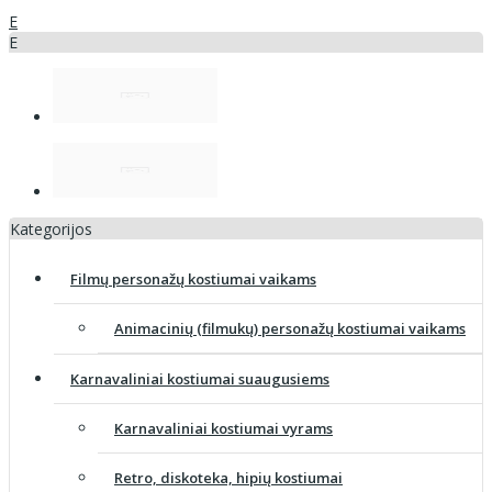
E
E
Kategorijos
Filmų personažų kostiumai vaikams
Animacinių (filmukų) personažų kostiumai vaikams
Karnavaliniai kostiumai suaugusiems
Karnavaliniai kostiumai vyrams
Retro, diskoteka, hipių kostiumai