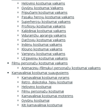
Helovino kostiumai vaikams
Gyvūnų kostiumai Vaikams
Pripučiami kostiumai vaikams
Pasakų herojų kostiumai vaikams
Superherojų kostiumai vaikams
Profesijų kostiumai vaikams
Kalėdiniai kostiumai vaikams
Viduramžių apranga vaikams
Daržovių kostiumai vaikams
Indėnų kostiumai vaikams
Klouno kostiumai vaikams
Vampyrų kostiumai vaikams
Užgavėnių kostiumai vaikams
Filmų personažų kostiumai vaikams
Animacinių (filmukų) personažų kostiumai vaikams
Karnavaliniai kostiumai suaugusiems
Karnavaliniai kostiumai vyrams
Retro, diskoteka, hipių kostiumai
Helovino kostiumai
Filmų personažų kostiumai
Karnavaliniai kostiumai moterims
Gyvūnų kostiumai
Kiti karnavaliniai kostiumai