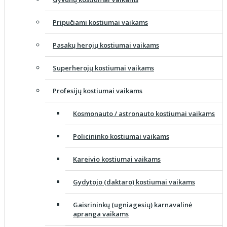
Pripučiami kostiumai vaikams
Pasakų herojų kostiumai vaikams
Superherojų kostiumai vaikams
Profesijų kostiumai vaikams
Kosmonauto / astronauto kostiumai vaikams
Policininko kostiumai vaikams
Kareivio kostiumai vaikams
Gydytojo (daktaro) kostiumai vaikams
Gaisrininkų (ugniagesių) karnavalinė
apranga vaikams