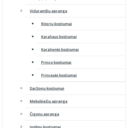
Viduramžių apranga
Riterių kostiumai
Karaliaus kostiumai
Karalienės kostiumai
Princo kostiumai
Princesės kostiumai
Daržovių kostiumai
Meksikiečių apranga
Čigonų apranga
Indėnų kostiumai