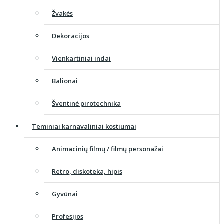
Žvakės
Dekoracijos
Vienkartiniai indai
Balionai
Šventinė pirotechnika
Teminiai karnavaliniai kostiumai
Animacinių filmų / filmų personažai
Retro, diskoteka, hipis
Gyvūnai
Profesijos