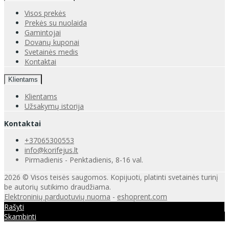
Visos prekės
Prekės su nuolaida
Gamintojai
Dovanų kuponai
Svetainės medis
Kontaktai
Klientams
Klientams
Užsakymų istorija
Kontaktai
+37065300553
info@korifejus.lt
Pirmadienis - Penktadienis, 8-16 val.
2026 © Visos teisės saugomos. Kopijuoti, platinti svetainės turinį
be autorių sutikimo draudžiama.
Elektroninių parduotuvių nuoma
-
eshoprent.com
Rašyti
Skambinti