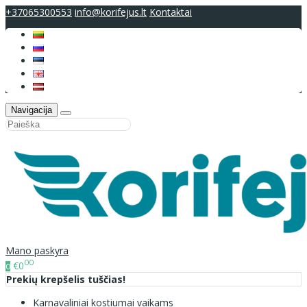
+37065300553
info@korifejus.lt
Kontaktai
Navigacija
Mano paskyra
00
€0
0
Prekių krepšelis tuščias!
Karnavaliniai kostiumai vaikams