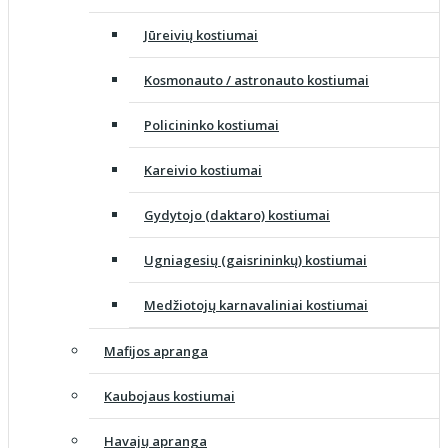
Jūreivių kostiumai
Kosmonauto / astronauto kostiumai
Policininko kostiumai
Kareivio kostiumai
Gydytojo (daktaro) kostiumai
Ugniagesių (gaisrininkų) kostiumai
Medžiotojų karnavaliniai kostiumai
Mafijos apranga
Kaubojaus kostiumai
Havajų apranga