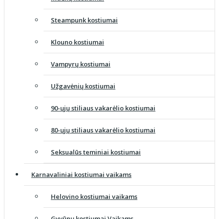
Steampunk kostiumai
Klouno kostiumai
Vampyrų kostiumai
Užgavėnių kostiumai
90-ųjų stiliaus vakarėlio kostiumai
80-ųjų stiliaus vakarėlio kostiumai
Seksualūs teminiai kostiumai
Karnavaliniai kostiumai vaikams
Helovino kostiumai vaikams
Gyvūnų kostiumai Vaikams