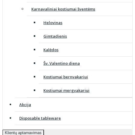
Karnavaliniai kostiumai šventėms
Helovinas
Gimtadienis
Kalėdos
Šv. Valentino diena
Kostiumai bernvakariui
Kostiumai mergvakariui
Akcija
Disposable tableware
Klientų aptarnavimas