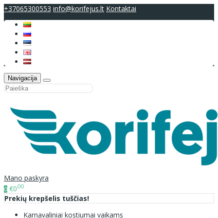
+37065300553
info@korifejus.lt
Kontaktai
Navigacija
Mano paskyra
00
€0
0
Prekių krepšelis tuščias!
Karnavaliniai kostiumai vaikams