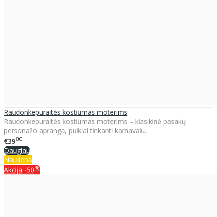
Raudonkepuraitės kostiumas moterims
Raudonkepuraitės kostiumas moterims – klasikinė pasakų
personažo apranga, puikiai tinkanti karnavalu..
00
€39
Daugiau
Naujiena
%
Akcija
-50