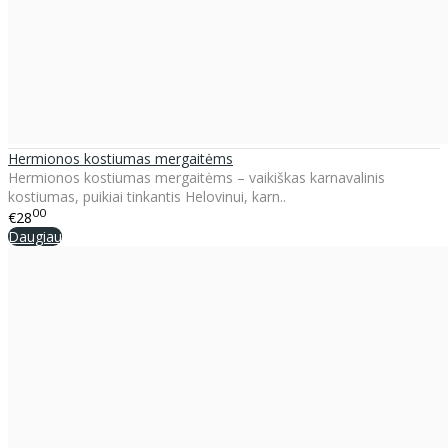
Hermionos kostiumas mergaitėms
Hermionos kostiumas mergaitėms – vaikiškas karnavalinis
kostiumas, puikiai tinkantis Helovinui, karn..
00
€28
Daugiau