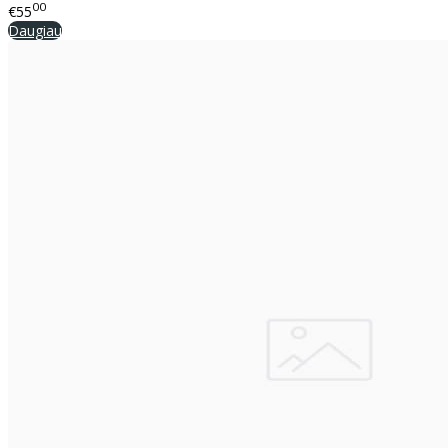
00
€55
Daugiau