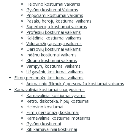
Helovino kostiumai vaikams
Gyvūnų kostiumai Vaikams
Pripučiami kostiumai vaikams
Pasakų herojų kostiumai vaikams
Superherojų kostiumai vaikams
Profesijų kostiumai vaikams
Kalėdiniai kostiumai vaikams
Viduramžių apranga vaikams
Daržovių kostiumai vaikams
Indėnų kostiumai vaikams
Klouno kostiumai vaikams
Vampyrų kostiumai vaikams
Užgavėnių kostiumai vaikams
Filmų personažų kostiumai vaikams
Animacinių (filmukų) personažų kostiumai vaikams
Karnavaliniai kostiumai suaugusiems
Karnavaliniai kostiumai vyrams
Retro, diskoteka, hipių kostiumai
Helovino kostiumai
Filmų personažų kostiumai
Karnavaliniai kostiumai moterims
Gyvūnų kostiumai
Kiti karnavaliniai kostiumai