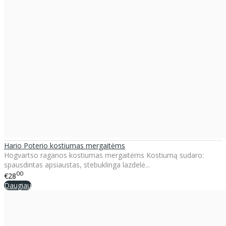
Hario Poterio kostiumas mergaitėms
Hogvartso raganos kostiumas mergaitėms Kostiumą sudaro:
spausdintas apsiaustas, stebuklinga lazdelė...
00
€28
Daugiau