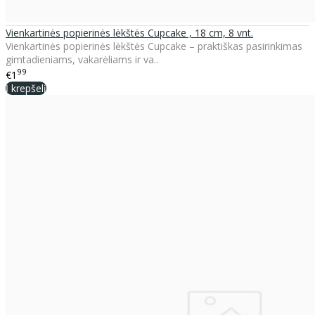
Vienkartinės popierinės lėkštės Cupcake , 18 cm, 8 vnt.
Vienkartinės popierinės lėkštės Cupcake – praktiškas pasirinkimas
gimtadieniams, vakarėliams ir va..
99
€1
Į krepšelį