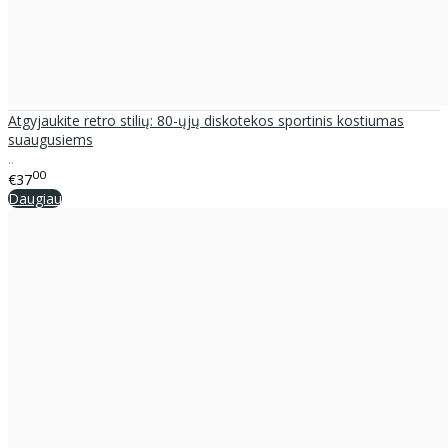
Atgyjaukite retro stilių: 80-ųjų diskotekos sportinis kostiumas
suaugusiems
..
00
€37
Daugiau