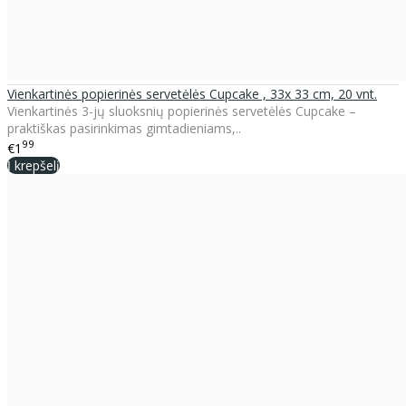
Vienkartinės popierinės servetėlės Cupcake , 33x 33 cm, 20 vnt.
Vienkartinės 3-jų sluoksnių popierinės servetėlės Cupcake –
praktiškas pasirinkimas gimtadieniams,..
99
€1
Į krepšelį