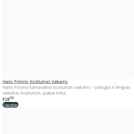
Hario Poterio Kostiumas Vaikams
Hario Poterio karnavalinis kostiumas vaikams – patogus ir lengvas
vaikiškas kostiumas, puikiai tinka..
00
€28
Daugiau