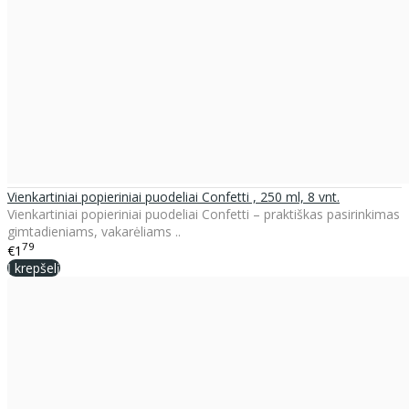
Vienkartiniai popieriniai puodeliai Confetti , 250 ml, 8 vnt.
Vienkartiniai popieriniai puodeliai Confetti – praktiškas pasirinkimas
gimtadieniams, vakarėliams ..
79
€1
Į krepšelį