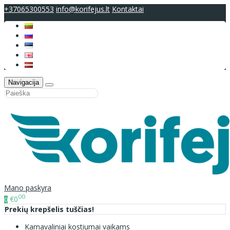
+37065300553
info@korifejus.lt
Kontaktai
Navigacija
Mano paskyra
00
€0
0
Prekių krepšelis tuščias!
Karnavaliniai kostiumai vaikams