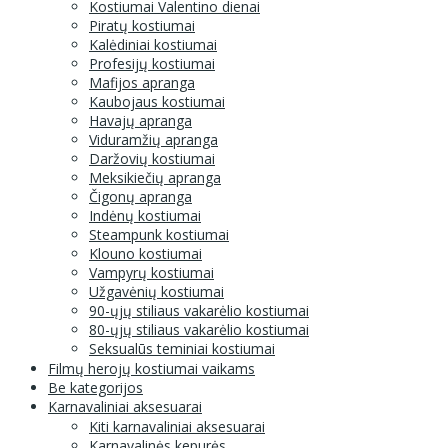
Kostiumai Valentino dienai
Piratų kostiumai
Kalėdiniai kostiumai
Profesijų kostiumai
Mafijos apranga
Kaubojaus kostiumai
Havajų apranga
Viduramžių apranga
Daržovių kostiumai
Meksikiečių apranga
Čigonų apranga
Indėnų kostiumai
Steampunk kostiumai
Klouno kostiumai
Vampyrų kostiumai
Užgavėnių kostiumai
90-ųjų stiliaus vakarėlio kostiumai
80-ųjų stiliaus vakarėlio kostiumai
Seksualūs teminiai kostiumai
Filmų herojų kostiumai vaikams
Be kategorijos
Karnavaliniai aksesuarai
Kiti karnavaliniai aksesuarai
Karnavalinės kepurės