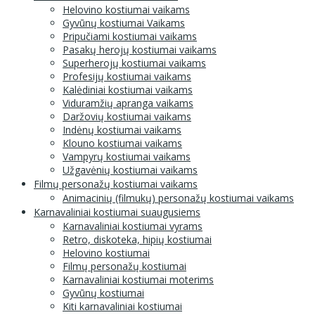
Helovino kostiumai vaikams
Gyvūnų kostiumai Vaikams
Pripučiami kostiumai vaikams
Pasakų herojų kostiumai vaikams
Superherojų kostiumai vaikams
Profesijų kostiumai vaikams
Kalėdiniai kostiumai vaikams
Viduramžių apranga vaikams
Daržovių kostiumai vaikams
Indėnų kostiumai vaikams
Klouno kostiumai vaikams
Vampyrų kostiumai vaikams
Užgavėnių kostiumai vaikams
Filmų personažų kostiumai vaikams
Animacinių (filmukų) personažų kostiumai vaikams
Karnavaliniai kostiumai suaugusiems
Karnavaliniai kostiumai vyrams
Retro, diskoteka, hipių kostiumai
Helovino kostiumai
Filmų personažų kostiumai
Karnavaliniai kostiumai moterims
Gyvūnų kostiumai
Kiti karnavaliniai kostiumai