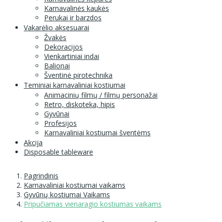
Karnavalinės kaukės
Perukai ir barzdos
Vakarėlio aksesuarai
Žvakės
Dekoracijos
Vienkartiniai indai
Balionai
Šventinė pirotechnika
Teminiai karnavaliniai kostiumai
Animacinių filmų / filmų personažai
Retro, diskoteka, hipis
Gyvūnai
Profesijos
Karnavaliniai kostiumai šventėms
Akcija
Disposable tableware
Pagrindinis
Karnavaliniai kostiumai vaikams
Gyvūnų kostiumai Vaikams
Pripučiamas vienaragio kostiumas vaikams