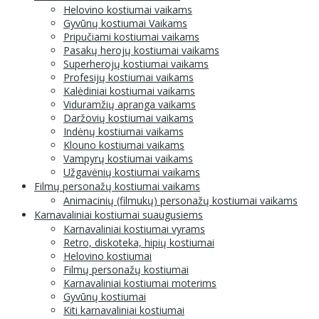
Helovino kostiumai vaikams
Gyvūnų kostiumai Vaikams
Pripučiami kostiumai vaikams
Pasakų herojų kostiumai vaikams
Superherojų kostiumai vaikams
Profesijų kostiumai vaikams
Kalėdiniai kostiumai vaikams
Viduramžių apranga vaikams
Daržovių kostiumai vaikams
Indėnų kostiumai vaikams
Klouno kostiumai vaikams
Vampyrų kostiumai vaikams
Užgavėnių kostiumai vaikams
Filmų personažų kostiumai vaikams
Animacinių (filmukų) personažų kostiumai vaikams
Karnavaliniai kostiumai suaugusiems
Karnavaliniai kostiumai vyrams
Retro, diskoteka, hipių kostiumai
Helovino kostiumai
Filmų personažų kostiumai
Karnavaliniai kostiumai moterims
Gyvūnų kostiumai
Kiti karnavaliniai kostiumai