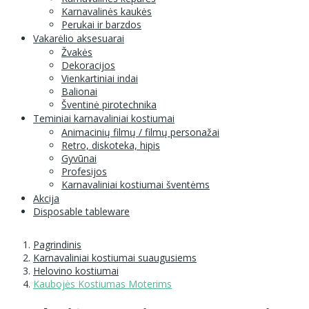
Karnavalinės kaukės
Perukai ir barzdos
Vakarėlio aksesuarai
Žvakės
Dekoracijos
Vienkartiniai indai
Balionai
Šventinė pirotechnika
Teminiai karnavaliniai kostiumai
Animacinių filmų / filmų personažai
Retro, diskoteka, hipis
Gyvūnai
Profesijos
Karnavaliniai kostiumai šventėms
Akcija
Disposable tableware
Pagrindinis
Karnavaliniai kostiumai suaugusiems
Helovino kostiumai
Kaubojės Kostiumas Moterims