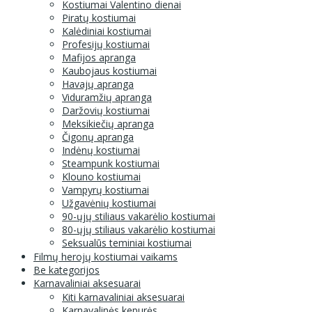
Kostiumai Valentino dienai
Piratų kostiumai
Kalėdiniai kostiumai
Profesijų kostiumai
Mafijos apranga
Kaubojaus kostiumai
Havajų apranga
Viduramžių apranga
Daržovių kostiumai
Meksikiečių apranga
Čigonų apranga
Indėnų kostiumai
Steampunk kostiumai
Klouno kostiumai
Vampyrų kostiumai
Užgavėnių kostiumai
90-ųjų stiliaus vakarėlio kostiumai
80-ųjų stiliaus vakarėlio kostiumai
Seksualūs teminiai kostiumai
Filmų herojų kostiumai vaikams
Be kategorijos
Karnavaliniai aksesuarai
Kiti karnavaliniai aksesuarai
Karnavalinės kepurės