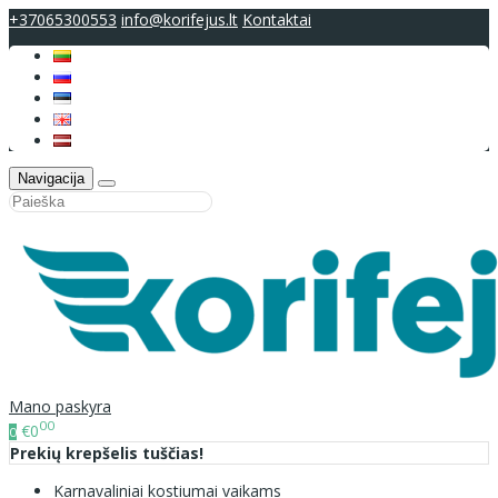
+37065300553
info@korifejus.lt
Kontaktai
Navigacija
Mano paskyra
00
€0
0
Prekių krepšelis tuščias!
Karnavaliniai kostiumai vaikams