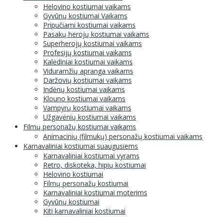
Helovino kostiumai vaikams
Gyvūnų kostiumai Vaikams
Pripučiami kostiumai vaikams
Pasakų herojų kostiumai vaikams
Superherojų kostiumai vaikams
Profesijų kostiumai vaikams
Kalėdiniai kostiumai vaikams
Viduramžių apranga vaikams
Daržovių kostiumai vaikams
Indėnų kostiumai vaikams
Klouno kostiumai vaikams
Vampyrų kostiumai vaikams
Užgavėnių kostiumai vaikams
Filmų personažų kostiumai vaikams
Animacinių (filmukų) personažų kostiumai vaikams
Karnavaliniai kostiumai suaugusiems
Karnavaliniai kostiumai vyrams
Retro, diskoteka, hipių kostiumai
Helovino kostiumai
Filmų personažų kostiumai
Karnavaliniai kostiumai moterims
Gyvūnų kostiumai
Kiti karnavaliniai kostiumai