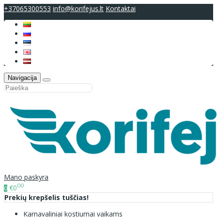
+37065300553
info@korifejus.lt
Kontaktai
Navigacija
Mano paskyra
00
€0
0
Prekių krepšelis tuščias!
Karnavaliniai kostiumai vaikams