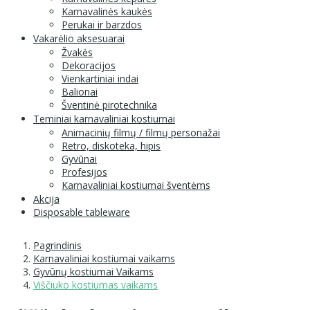
Karnavalinės kaukės
Perukai ir barzdos
Vakarėlio aksesuarai
Žvakės
Dekoracijos
Vienkartiniai indai
Balionai
Šventinė pirotechnika
Teminiai karnavaliniai kostiumai
Animacinių filmų / filmų personažai
Retro, diskoteka, hipis
Gyvūnai
Profesijos
Karnavaliniai kostiumai šventėms
Akcija
Disposable tableware
Pagrindinis
Karnavaliniai kostiumai vaikams
Gyvūnų kostiumai Vaikams
Viščiuko kostiumas vaikams