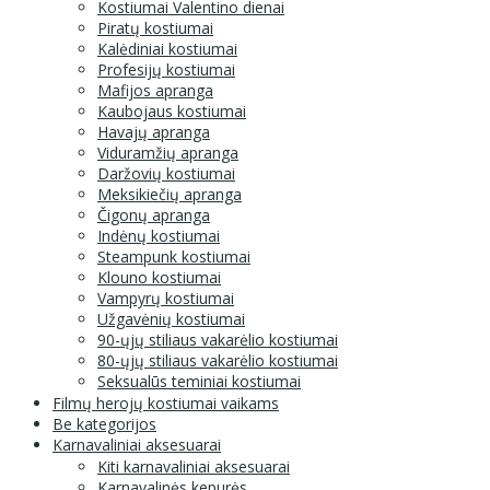
Kostiumai Valentino dienai
Piratų kostiumai
Kalėdiniai kostiumai
Profesijų kostiumai
Mafijos apranga
Kaubojaus kostiumai
Havajų apranga
Viduramžių apranga
Daržovių kostiumai
Meksikiečių apranga
Čigonų apranga
Indėnų kostiumai
Steampunk kostiumai
Klouno kostiumai
Vampyrų kostiumai
Užgavėnių kostiumai
90-ųjų stiliaus vakarėlio kostiumai
80-ųjų stiliaus vakarėlio kostiumai
Seksualūs teminiai kostiumai
Filmų herojų kostiumai vaikams
Be kategorijos
Karnavaliniai aksesuarai
Kiti karnavaliniai aksesuarai
Karnavalinės kepurės