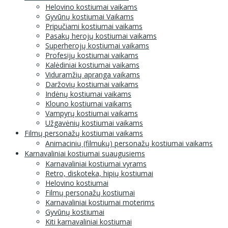
Helovino kostiumai vaikams
Gyvūnų kostiumai Vaikams
Pripučiami kostiumai vaikams
Pasakų herojų kostiumai vaikams
Superherojų kostiumai vaikams
Profesijų kostiumai vaikams
Kalėdiniai kostiumai vaikams
Viduramžių apranga vaikams
Daržovių kostiumai vaikams
Indėnų kostiumai vaikams
Klouno kostiumai vaikams
Vampyrų kostiumai vaikams
Užgavėnių kostiumai vaikams
Filmų personažų kostiumai vaikams
Animacinių (filmukų) personažų kostiumai vaikams
Karnavaliniai kostiumai suaugusiems
Karnavaliniai kostiumai vyrams
Retro, diskoteka, hipių kostiumai
Helovino kostiumai
Filmų personažų kostiumai
Karnavaliniai kostiumai moterims
Gyvūnų kostiumai
Kiti karnavaliniai kostiumai