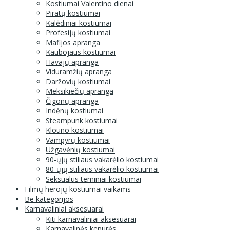
Kostiumai Valentino dienai
Piratų kostiumai
Kalėdiniai kostiumai
Profesijų kostiumai
Mafijos apranga
Kaubojaus kostiumai
Havajų apranga
Viduramžių apranga
Daržovių kostiumai
Meksikiečių apranga
Čigonų apranga
Indėnų kostiumai
Steampunk kostiumai
Klouno kostiumai
Vampyrų kostiumai
Užgavėnių kostiumai
90-ųjų stiliaus vakarėlio kostiumai
80-ųjų stiliaus vakarėlio kostiumai
Seksualūs teminiai kostiumai
Filmų herojų kostiumai vaikams
Be kategorijos
Karnavaliniai aksesuarai
Kiti karnavaliniai aksesuarai
Karnavalinės kepurės