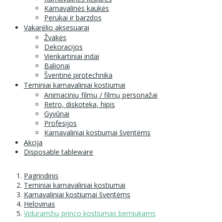
Karnavalinės kaukės
Perukai ir barzdos
Vakarėlio aksesuarai
Žvakės
Dekoracijos
Vienkartiniai indai
Balionai
Šventinė pirotechnika
Teminiai karnavaliniai kostiumai
Animacinių filmų / filmų personažai
Retro, diskoteka, hipis
Gyvūnai
Profesijos
Karnavaliniai kostiumai šventėms
Akcija
Disposable tableware
Pagrindinis
Teminiai karnavaliniai kostiumai
Karnavaliniai kostiumai šventėms
Helovinas
Viduramžių princo kostiumas berniukams