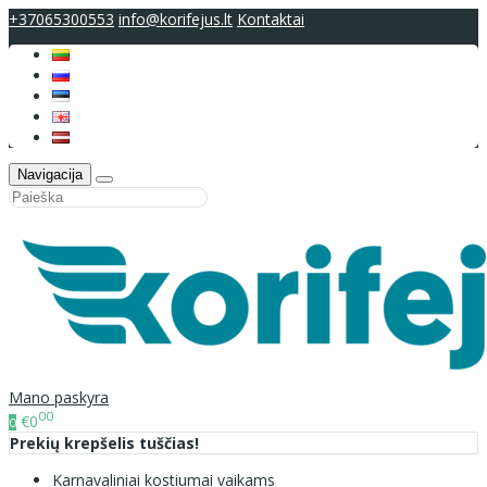
+37065300553
info@korifejus.lt
Kontaktai
Navigacija
Mano paskyra
00
€0
0
Prekių krepšelis tuščias!
Karnavaliniai kostiumai vaikams