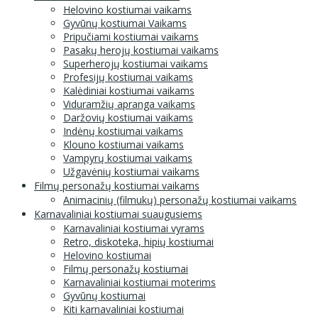
Helovino kostiumai vaikams
Gyvūnų kostiumai Vaikams
Pripučiami kostiumai vaikams
Pasakų herojų kostiumai vaikams
Superherojų kostiumai vaikams
Profesijų kostiumai vaikams
Kalėdiniai kostiumai vaikams
Viduramžių apranga vaikams
Daržovių kostiumai vaikams
Indėnų kostiumai vaikams
Klouno kostiumai vaikams
Vampyrų kostiumai vaikams
Užgavėnių kostiumai vaikams
Filmų personažų kostiumai vaikams
Animacinių (filmukų) personažų kostiumai vaikams
Karnavaliniai kostiumai suaugusiems
Karnavaliniai kostiumai vyrams
Retro, diskoteka, hipių kostiumai
Helovino kostiumai
Filmų personažų kostiumai
Karnavaliniai kostiumai moterims
Gyvūnų kostiumai
Kiti karnavaliniai kostiumai