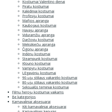
Kostiumai Valentino dienai
Piratų kostiumai
Kalėdiniai kostiumai
Profesijų kostiumai
Mafijos apranga
Kaubojaus kostiumai
Havajų apranga
Viduramžių apranga
Daržovių kostiumai
Meksikiečių apranga
Čigonų apranga
Indėnų kostiumai
Steampunk kostiumai
Klouno kostiumai
Vampyrų kostiumai
Užgavėnių kostiumai
90-ųjų stiliaus vakarėlio kostiumai
80-ųjų stiliaus vakarėlio kostiumai
Seksualūs teminiai kostiumai
Filmų herojų kostiumai vaikams
Be kategorijos
Karnavaliniai aksesuarai
Kiti karnavaliniai aksesuarai
Karnavalinės kepurės