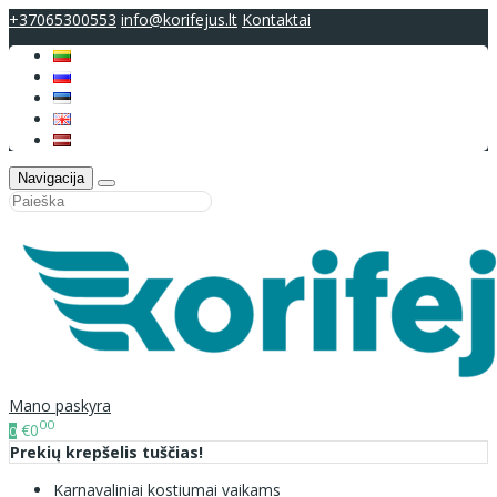
+37065300553
info@korifejus.lt
Kontaktai
Navigacija
Mano paskyra
00
€0
0
Prekių krepšelis tuščias!
Karnavaliniai kostiumai vaikams