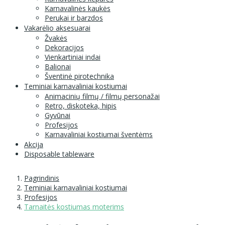
Karnavalinės kaukės
Perukai ir barzdos
Vakarėlio aksesuarai
Žvakės
Dekoracijos
Vienkartiniai indai
Balionai
Šventinė pirotechnika
Teminiai karnavaliniai kostiumai
Animacinių filmų / filmų personažai
Retro, diskoteka, hipis
Gyvūnai
Profesijos
Karnavaliniai kostiumai šventėms
Akcija
Disposable tableware
Pagrindinis
Teminiai karnavaliniai kostiumai
Profesijos
Tarnaitės kostiumas moterims