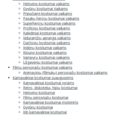
Helovino kostiumai vaikams
Gyvūnų kostiumai Vaikams
Pripučiami kostiumai vaikams
Pasakų herojų kostiumai vaikams
Superherojų kostiumai vaikams
Profesijų kostiumai vaikams
Kalėdiniai kostiumai vaikams
Viduramžių apranga vaikams
Daržovių kostiumai vaikams
Indėnų kostiumai vaikams
Klouno kostiumai vaikams
Vampyrų kostiumai vaikams
Užgavėnių kostiumai vaikams
Filmų personažų kostiumai vaikams
Animacinių (filmukų) personažų kostiumai vaikams
Karnavaliniai kostiumai suaugusiems
Karnavaliniai kostiumai vyrams
Retro, diskoteka, hipių kostiumai
Helovino kostiumai
Filmų personažų kostiumai
Karnavaliniai kostiumai moterims
Gyvūnų kostiumai
Kiti karnavaliniai kostiumai