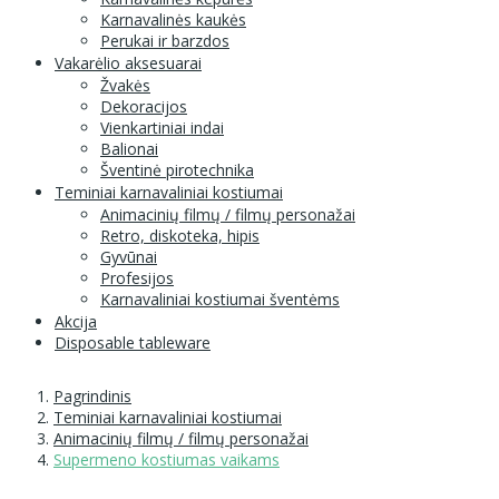
Karnavalinės kaukės
Perukai ir barzdos
Vakarėlio aksesuarai
Žvakės
Dekoracijos
Vienkartiniai indai
Balionai
Šventinė pirotechnika
Teminiai karnavaliniai kostiumai
Animacinių filmų / filmų personažai
Retro, diskoteka, hipis
Gyvūnai
Profesijos
Karnavaliniai kostiumai šventėms
Akcija
Disposable tableware
Pagrindinis
Teminiai karnavaliniai kostiumai
Animacinių filmų / filmų personažai
Supermeno kostiumas vaikams