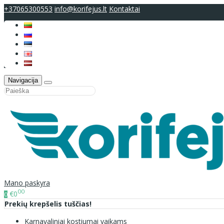
+37065300553
info@korifejus.lt
Kontaktai
Navigacija
Mano paskyra
00
€0
0
Prekių krepšelis tuščias!
Karnavaliniai kostiumai vaikams