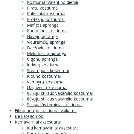
Kostiumai Valentino dienai
Piratų kostiumai
Kalėdiniai kostiumai
Profesijų kostiumai
Mafijos apranga
Kaubojaus kostiumai
Havajų apranga
Viduramžių apranga
Daržovių kostiumai
Meksikiečių apranga
Čigonų apranga
Indėnų kostiumai
Steampunk kostiumai
Klouno kostiumai
Vampyrų kostiumai
Užgavėnių kostiumai
90-ųjų stiliaus vakarėlio kostiumai
80-ųjų stiliaus vakarėlio kostiumai
Seksualūs teminiai kostiumai
Filmų herojų kostiumai vaikams
Be kategorijos
Karnavaliniai aksesuarai
Kiti karnavaliniai aksesuarai
Karnavalinės kepurės