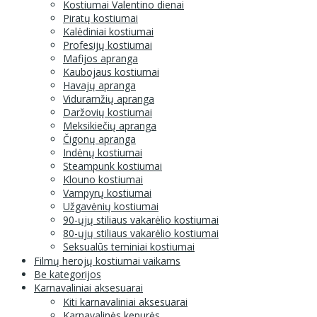
Kostiumai Valentino dienai
Piratų kostiumai
Kalėdiniai kostiumai
Profesijų kostiumai
Mafijos apranga
Kaubojaus kostiumai
Havajų apranga
Viduramžių apranga
Daržovių kostiumai
Meksikiečių apranga
Čigonų apranga
Indėnų kostiumai
Steampunk kostiumai
Klouno kostiumai
Vampyrų kostiumai
Užgavėnių kostiumai
90-ųjų stiliaus vakarėlio kostiumai
80-ųjų stiliaus vakarėlio kostiumai
Seksualūs teminiai kostiumai
Filmų herojų kostiumai vaikams
Be kategorijos
Karnavaliniai aksesuarai
Kiti karnavaliniai aksesuarai
Karnavalinės kepurės