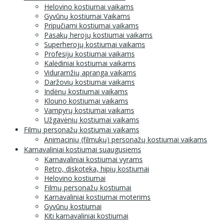
Helovino kostiumai vaikams
Gyvūnų kostiumai Vaikams
Pripučiami kostiumai vaikams
Pasakų herojų kostiumai vaikams
Superherojų kostiumai vaikams
Profesijų kostiumai vaikams
Kalėdiniai kostiumai vaikams
Viduramžių apranga vaikams
Daržovių kostiumai vaikams
Indėnų kostiumai vaikams
Klouno kostiumai vaikams
Vampyrų kostiumai vaikams
Užgavėnių kostiumai vaikams
Filmų personažų kostiumai vaikams
Animacinių (filmukų) personažų kostiumai vaikams
Karnavaliniai kostiumai suaugusiems
Karnavaliniai kostiumai vyrams
Retro, diskoteka, hipių kostiumai
Helovino kostiumai
Filmų personažų kostiumai
Karnavaliniai kostiumai moterims
Gyvūnų kostiumai
Kiti karnavaliniai kostiumai