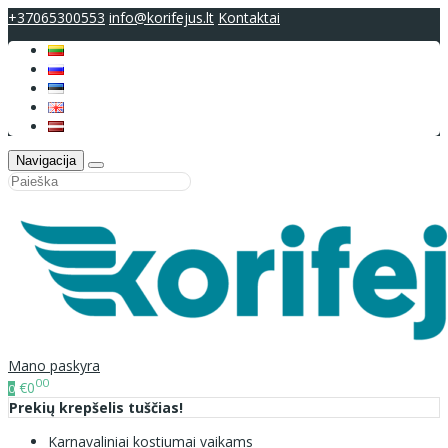
+37065300553
info@korifejus.lt
Kontaktai
Navigacija
Mano paskyra
00
€0
0
Prekių krepšelis tuščias!
Karnavaliniai kostiumai vaikams