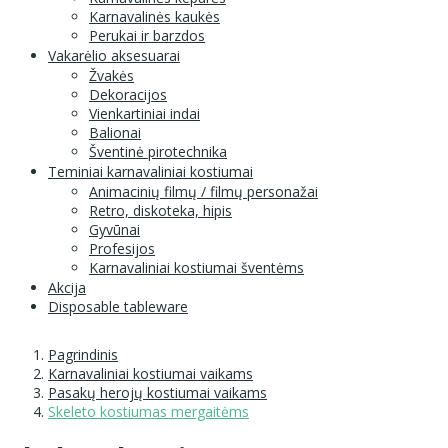
Karnavalinės kaukės
Perukai ir barzdos
Vakarėlio aksesuarai
Žvakės
Dekoracijos
Vienkartiniai indai
Balionai
Šventinė pirotechnika
Teminiai karnavaliniai kostiumai
Animacinių filmų / filmų personažai
Retro, diskoteka, hipis
Gyvūnai
Profesijos
Karnavaliniai kostiumai šventėms
Akcija
Disposable tableware
Pagrindinis
Karnavaliniai kostiumai vaikams
Pasakų herojų kostiumai vaikams
Skeleto kostiumas mergaitėms