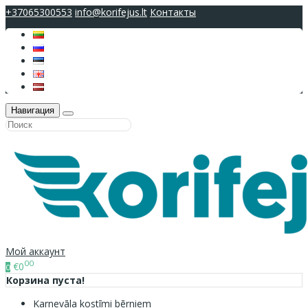
+37065300553
info@korifejus.lt
Контакты
Навигация
Мой аккаунт
00
€0
0
Корзина пуста!
Karnevāla kostīmi bērniem