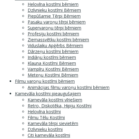
Helovīna kostīmi bērniem
Dzīvnieku kostīmi Bērniem
Piepūšamie Tērpi Bērniem
Pasaku varoņu tērpi bērniem
Supervaroņu tērpi bērniem
Profesiju kostīmi bērniem
Ziemassvētku kostīmi bērniem
Viduslaiku Apģērbs Bērniem
Dārzeņu kostīmi bērniem
Indiāņu kostīmi bērniem
Klauna Kostīmi Bērniem
Vampīru Kostīmi Bērniem
Meteņu Kostīmi Bērniem
Filmu varoņu kostīmi bērniem
Animācijas filmu varoņu kostīmi bērniem
Karnevāla kostīmi pieaugušajiem
Karnevāla kostīmi vīriešiem
Retro, Diskotēka, Hipiju Kostīmi
Helovīna kostīmi
Filmu Tēlu Kostīmi
Karnevāla tērpi sievietēm
Dzīvnieku kostīmi
Citi karnevāla kostīmi