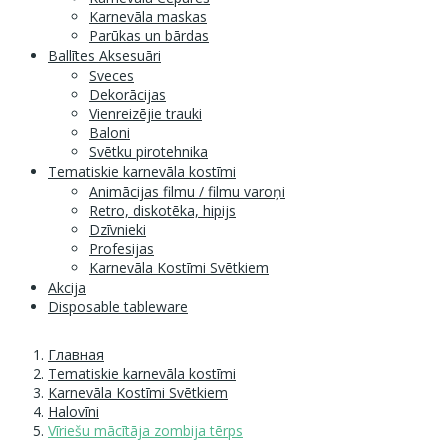
Karnevāla maskas
Parūkas un bārdas
Ballītes Aksesuāri
Sveces
Dekorācijas
Vienreizējie trauki
Baloni
Svētku pirotehnika
Tematiskie karnevāla kostīmi
Animācijas filmu / filmu varoņi
Retro, diskotēka, hipijs
Dzīvnieki
Profesijas
Karnevāla Kostīmi Svētkiem
Akcija
Disposable tableware
Главная
Tematiskie karnevāla kostīmi
Karnevāla Kostīmi Svētkiem
Halovīni
Vīriešu mācītāja zombija tērps