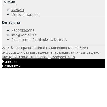
Аккаунт
Аккаунт
История заказов
Контакты
+37065300553
info@korifejus.lt
Pirmadienis - Penktadienis, 8-16 val.
2026 © Все права защищены. Копирование, и обмен
информации без разрешения владельца сайта - запрещено.
Аренда интернет-магазинов
-
eshoprent.com
Написать
Позвонить