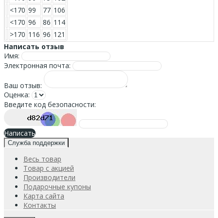
<170
99
77
106
<170
96
86
114
>170
116
96
121
Написать отзыв
Имя:
Электронная почта:
Ваш отзыв:
Оценка:
Введите код безопасности:
Написать
Служба поддержки
Весь товар
Товар с акцией
Производители
Подарочные купоны
Карта сайта
Контакты