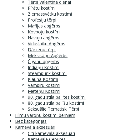
Tērpi Valentīna dienai
Pīrātu kostīmi
Ziemassvētku kostīmi
Profesiju tērpi
Mafijas apģērbs
Kovboju kostīmi
Havaju apģērbs
Viduslaiku Apģērbs
Dārzeņu tērpi
Meksikāņu Apģērbs
Čigānu apģērbs
Indiāņu Kostīmi
Steampunk kostīmi
Klauna Kostīmi
Vampīru kostīmi
Meteņu Kostīmi
90. gadu stila ballītes kostīmi
80. gadu stila ballīšu kostīmi
Seksuālie Tematiski Tērpi
Filmu varoņu kostīmi bērniem
Bez kategorijas
Karnevāla aksesuāri
Citi karnevāla aksesuāri
Karnevāla Cepures