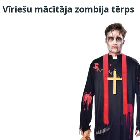
Vīriešu mācītāja zombija tērps