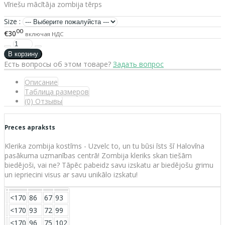
Vīriešu mācītāja zombija tērps
Size :
00
€30
включая НДС
Есть вопросы об этом товаре?
Задать вопрос
Описание
Таблица размеров
(0) Отзывы
Preces apraksts
Klerika zombija kostīms - Uzvelc to, un tu būsi īsts šī Halovīna
pasākuma uzmanības centrā! Zombija kleriks skan tiešām
biedējoši, vai ne? Tāpēc pabeidz savu izskatu ar biedējošu grimu
un iepriecini visus ar savu unikālo izskatu!
<170
86
67
93
<170
93
72
99
<170
96
75
102