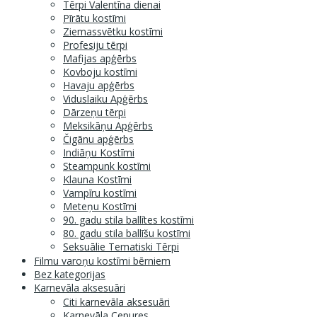
Tērpi Valentīna dienai
Pīrātu kostīmi
Ziemassvētku kostīmi
Profesiju tērpi
Mafijas apģērbs
Kovboju kostīmi
Havaju apģērbs
Viduslaiku Apģērbs
Dārzeņu tērpi
Meksikāņu Apģērbs
Čigānu apģērbs
Indiāņu Kostīmi
Steampunk kostīmi
Klauna Kostīmi
Vampīru kostīmi
Meteņu Kostīmi
90. gadu stila ballītes kostīmi
80. gadu stila ballīšu kostīmi
Seksuālie Tematiski Tērpi
Filmu varoņu kostīmi bērniem
Bez kategorijas
Karnevāla aksesuāri
Citi karnevāla aksesuāri
Karnevāla Cepures