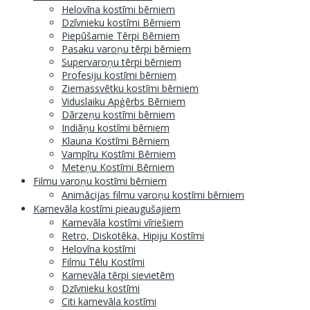
Helovīna kostīmi bērniem
Dzīvnieku kostīmi Bērniem
Piepūšamie Tērpi Bērniem
Pasaku varoņu tērpi bērniem
Supervaroņu tērpi bērniem
Profesiju kostīmi bērniem
Ziemassvētku kostīmi bērniem
Viduslaiku Apģērbs Bērniem
Dārzeņu kostīmi bērniem
Indiāņu kostīmi bērniem
Klauna Kostīmi Bērniem
Vampīru Kostīmi Bērniem
Meteņu Kostīmi Bērniem
Filmu varoņu kostīmi bērniem
Animācijas filmu varoņu kostīmi bērniem
Karnevāla kostīmi pieaugušajiem
Karnevāla kostīmi vīriešiem
Retro, Diskotēka, Hipiju Kostīmi
Helovīna kostīmi
Filmu Tēlu Kostīmi
Karnevāla tērpi sievietēm
Dzīvnieku kostīmi
Citi karnevāla kostīmi