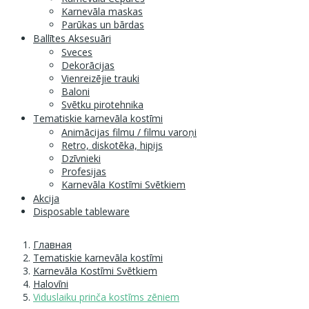
Karnevāla maskas
Parūkas un bārdas
Ballītes Aksesuāri
Sveces
Dekorācijas
Vienreizējie trauki
Baloni
Svētku pirotehnika
Tematiskie karnevāla kostīmi
Animācijas filmu / filmu varoņi
Retro, diskotēka, hipijs
Dzīvnieki
Profesijas
Karnevāla Kostīmi Svētkiem
Akcija
Disposable tableware
Главная
Tematiskie karnevāla kostīmi
Karnevāla Kostīmi Svētkiem
Halovīni
Viduslaiku prinča kostīms zēniem