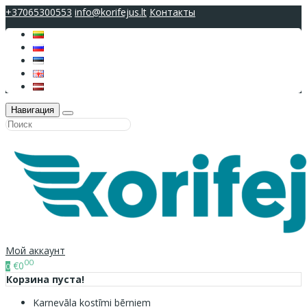
+37065300553
info@korifejus.lt
Контакты
Навигация
Мой аккаунт
00
€0
0
Корзина пуста!
Karnevāla kostīmi bērniem