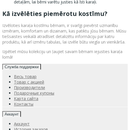
detaļām, lai bērni varētu justies kā īsti karaļi.
Kā izvēlēties piemērotu kostīmu?
Izvēloties karaļa kostīmu bērnam, ir svarīgi pievērst uzmanību
izmēram, komfortam un dizainam, kas patiktu jūsu bērnam. Mūsu
tiešsaistes veikalā atradīsiet detalizētu informāciju par katru
produktu, kā arī izmēru tabulas, lai izvēle būtu viegla un vienkārša.
Izpētiet mūsu kolekciju un ļaujiet savam bērnam iejusties karaļa
lomā!
Служба поддержки
Весь товар
Товар с акцией
Производители
Подарочные купоны
Карта сайта
Контакты
Аккаунт
Аккаунт
История заказов