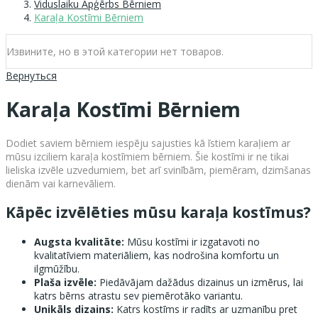
Viduslaiku Apģērbs Bērniem
Karaļa Kostīmi Bērniem
Извините, но в этой категории нет товаров.
Вернуться
Karaļa Kostīmi Bērniem
Dodiet saviem bērniem iespēju sajusties kā īstiem karaļiem ar
mūsu izciliem karaļa kostīmiem bērniem. Šie kostīmi ir ne tikai
lieliska izvēle uzvedumiem, bet arī svinībām, piemēram, dzimšanas
dienām vai karnevāliem.
Kāpēc izvēlēties mūsu karaļa kostīmus?
Augsta kvalitāte:
Mūsu kostīmi ir izgatavoti no
kvalitatīviem materiāliem, kas nodrošina komfortu un
ilgmūžību.
Plaša izvēle:
Piedāvājam dažādus dizainus un izmērus, lai
katrs bērns atrastu sev piemērotāko variantu.
Unikāls dizains:
Katrs kostīms ir radīts ar uzmanību pret