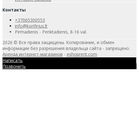
Контакты
+37065300553
info@korifejus.lt
Pirmadienis - Penktadienis, 8-16 val.
2026 © Все права защищены. Копирование, и обмен
информации без разрешения владельца сайта - запрещено.
Аренда интернет-магазинов
-
eshoprent.com
Написать
Позвонить