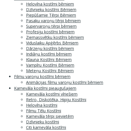
Helovīna kostīmi bērniem
Dzīvnieku kostīmi Bērniem
Piepūšamie Tērpi Bērniem
Pasaku varoņu tērpi bērniem
Supervaroņu tērpi bērniem
Profesiju kostīmi bērniem
Ziemassvētku kostīmi bērniem
Viduslaiku Apģērbs Bērniem
Dārzeņu kostīmi bērniem
Indiāņu kostīmi bērniem
Klauna Kostīmi Bērniem
Vampīru Kostīmi Bērniem
Meteņu Kostīmi Bērniem
Filmu varoņu kostīmi bērniem
Animācijas filmu varoņu kostīmi bērniem
Karnevāla kostīmi pieaugušajiem
Karnevāla kostīmi vīriešiem
Retro, Diskotēka, Hipiju Kostīmi
Helovīna kostīmi
Filmu Tēlu Kostīmi
Karnevāla tērpi sievietēm
Dzīvnieku kostīmi
Citi karnevāla kostīmi