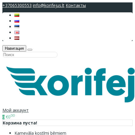
+37065300553
info@korifejus.lt
Контакты
Навигация
Мой аккаунт
00
€0
0
Корзина пуста!
Karnevāla kostīmi bērniem