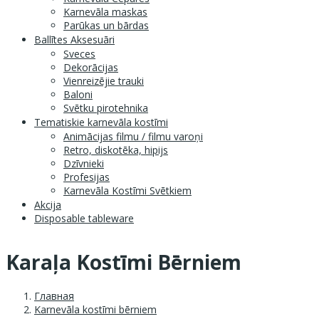
Karnevāla maskas
Parūkas un bārdas
Ballītes Aksesuāri
Sveces
Dekorācijas
Vienreizējie trauki
Baloni
Svētku pirotehnika
Tematiskie karnevāla kostīmi
Animācijas filmu / filmu varoņi
Retro, diskotēka, hipijs
Dzīvnieki
Profesijas
Karnevāla Kostīmi Svētkiem
Akcija
Disposable tableware
Karaļa Kostīmi Bērniem
Главная
Karnevāla kostīmi bērniem