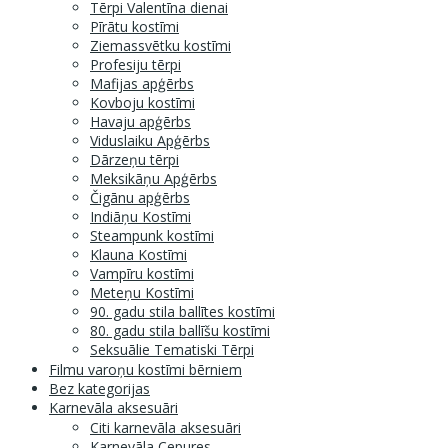
Tērpi Valentīna dienai
Pīrātu kostīmi
Ziemassvētku kostīmi
Profesiju tērpi
Mafijas apģērbs
Kovboju kostīmi
Havaju apģērbs
Viduslaiku Apģērbs
Dārzeņu tērpi
Meksikāņu Apģērbs
Čigānu apģērbs
Indiāņu Kostīmi
Steampunk kostīmi
Klauna Kostīmi
Vampīru kostīmi
Meteņu Kostīmi
90. gadu stila ballītes kostīmi
80. gadu stila ballīšu kostīmi
Seksuālie Tematiski Tērpi
Filmu varoņu kostīmi bērniem
Bez kategorijas
Karnevāla aksesuāri
Citi karnevāla aksesuāri
Karnevāla Cepures