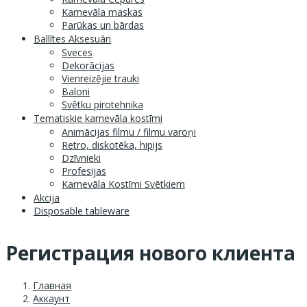
Karnevāla maskas
Parūkas un bārdas
Ballītes Aksesuāri
Sveces
Dekorācijas
Vienreizējie trauki
Baloni
Svētku pirotehnika
Tematiskie karnevāla kostīmi
Animācijas filmu / filmu varoņi
Retro, diskotēka, hipijs
Dzīvnieki
Profesijas
Karnevāla Kostīmi Svētkiem
Akcija
Disposable tableware
Регистрация нового клиента
Главная
Аккаунт