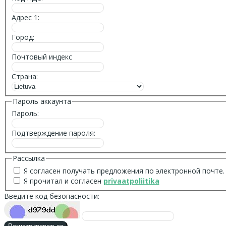
Адрес 1:
Город:
Почтовый индекс
Страна:
Пароль аккаунта
Пароль:
Подтверждение пароля:
Рассылка
Я согласен получать предложения по электронной почте.
Я прочитал и согласен
privaatpoliitika
Введите код безопасности: