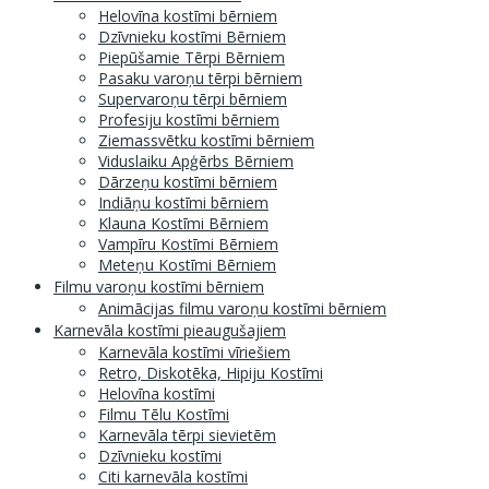
Helovīna kostīmi bērniem
Dzīvnieku kostīmi Bērniem
Piepūšamie Tērpi Bērniem
Pasaku varoņu tērpi bērniem
Supervaroņu tērpi bērniem
Profesiju kostīmi bērniem
Ziemassvētku kostīmi bērniem
Viduslaiku Apģērbs Bērniem
Dārzeņu kostīmi bērniem
Indiāņu kostīmi bērniem
Klauna Kostīmi Bērniem
Vampīru Kostīmi Bērniem
Meteņu Kostīmi Bērniem
Filmu varoņu kostīmi bērniem
Animācijas filmu varoņu kostīmi bērniem
Karnevāla kostīmi pieaugušajiem
Karnevāla kostīmi vīriešiem
Retro, Diskotēka, Hipiju Kostīmi
Helovīna kostīmi
Filmu Tēlu Kostīmi
Karnevāla tērpi sievietēm
Dzīvnieku kostīmi
Citi karnevāla kostīmi