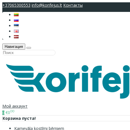
+37065300553
info@korifejus.lt
Контакты
Навигация
Мой аккаунт
00
€0
0
Корзина пуста!
Karnevāla kostīmi bērniem