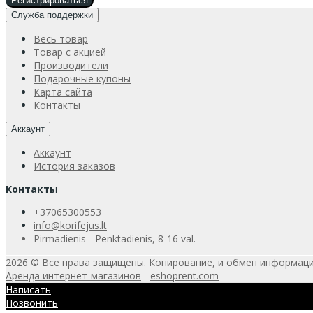
Служба поддержки
Весь товар
Товар с акцией
Производители
Подарочные купоны
Карта сайта
Контакты
Аккаунт
Аккаунт
История заказов
Контакты
+37065300553
info@korifejus.lt
Pirmadienis - Penktadienis, 8-16 val.
2026 © Все права защищены. Копирование, и обмен информаци
Аренда интернет-магазинов
-
eshoprent.com
Написать
Позвонить