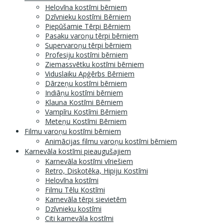
Helovīna kostīmi bērniem
Dzīvnieku kostīmi Bērniem
Piepūšamie Tērpi Bērniem
Pasaku varoņu tērpi bērniem
Supervaroņu tērpi bērniem
Profesiju kostīmi bērniem
Ziemassvētku kostīmi bērniem
Viduslaiku Apģērbs Bērniem
Dārzeņu kostīmi bērniem
Indiāņu kostīmi bērniem
Klauna Kostīmi Bērniem
Vampīru Kostīmi Bērniem
Meteņu Kostīmi Bērniem
Filmu varoņu kostīmi bērniem
Animācijas filmu varoņu kostīmi bērniem
Karnevāla kostīmi pieaugušajiem
Karnevāla kostīmi vīriešiem
Retro, Diskotēka, Hipiju Kostīmi
Helovīna kostīmi
Filmu Tēlu Kostīmi
Karnevāla tērpi sievietēm
Dzīvnieku kostīmi
Citi karnevāla kostīmi