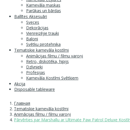
Karnevāla maskas
Parūkas un bārdas
Ballītes Aksesuāri
Sveces
Dekorācijas
Vienreizējie trauki
Baloni
Svētku pirotehnika
Tematiskie karnevāla kostīmi
Animācijas filmu / filmu varoņi
Retro, diskotēka, hipijs
Dzīvnieki
Profesijas
Karnevāla Kostīmi Svētkiem
Akcija
Disposable tableware
Главная
Tematiskie karnevāla kostīmi
Animācijas filmu / filmu varoņi
Pārvērties par Marshallu ar Ultimate Paw Patrol Deluxe Kost