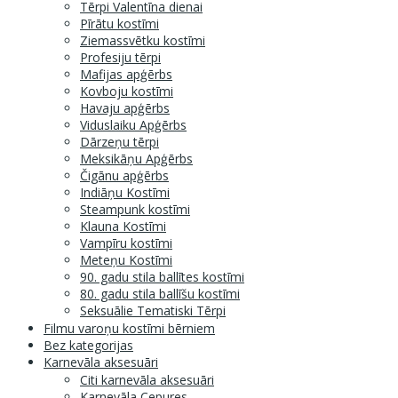
Tērpi Valentīna dienai
Pīrātu kostīmi
Ziemassvētku kostīmi
Profesiju tērpi
Mafijas apģērbs
Kovboju kostīmi
Havaju apģērbs
Viduslaiku Apģērbs
Dārzeņu tērpi
Meksikāņu Apģērbs
Čigānu apģērbs
Indiāņu Kostīmi
Steampunk kostīmi
Klauna Kostīmi
Vampīru kostīmi
Meteņu Kostīmi
90. gadu stila ballītes kostīmi
80. gadu stila ballīšu kostīmi
Seksuālie Tematiski Tērpi
Filmu varoņu kostīmi bērniem
Bez kategorijas
Karnevāla aksesuāri
Citi karnevāla aksesuāri
Karnevāla Cepures