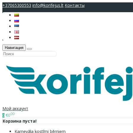
+37065300553
info@korifejus.lt
Контакты
Навигация
Мой аккаунт
00
€0
0
Корзина пуста!
Karnevāla kostīmi bērniem