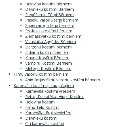
Helovīna kostīmi bērniem
Dzīvnieku kostīmi Bērniem
Piepūšamie Tērpi Bērniem
Pasaku varoņu tērpi bērniem
Supervaroņu tērpi bērniem
Profesiju kostīmi bērniem
Ziemassvētku kostīmi bērniem
Viduslaiku Apģērbs Bērniem
Dārzeņu kostīmi bērniem
Indiāņu kostīmi bērniem
Klauna Kostīmi Bērniem
Vampīru Kostīmi Bērniem
Meteņu Kostīmi Bērniem
Filmu varoņu kostīmi bērniem
Animācijas filmu varoņu kostīmi bērniem
Karnevāla kostīmi pieaugušajiem
Karnevāla kostīmi vīriešiem
Retro, Diskotēka, Hipiju Kostīmi
Helovīna kostīmi
Filmu Tēlu Kostīmi
Karnevāla tērpi sievietēm
Dzīvnieku kostīmi
Citi karnevāla kostīmi