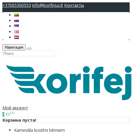
+37065300553
info@korifejus.lt
Контакты
Навигация
Мой аккаунт
00
€0
0
Корзина пуста!
Karnevāla kostīmi bērniem