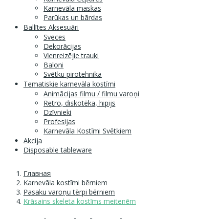
Karnevāla maskas
Parūkas un bārdas
Ballītes Aksesuāri
Sveces
Dekorācijas
Vienreizējie trauki
Baloni
Svētku pirotehnika
Tematiskie karnevāla kostīmi
Animācijas filmu / filmu varoņi
Retro, diskotēka, hipijs
Dzīvnieki
Profesijas
Karnevāla Kostīmi Svētkiem
Akcija
Disposable tableware
Главная
Karnevāla kostīmi bērniem
Pasaku varoņu tērpi bērniem
Krāsains skeleta kostīms meitenēm