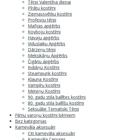
Tērpi Valentīna dienai
Pīrātu kostīmi
Ziemassvētku kostīmi
Profesiju tērpi
Mafijas apģērbs
Kovboju kostīmi
Havaju apģērbs
Viduslaiku Apģērbs
Dārzeņu tērpi
Meksikāņu Apģērbs
Čigānu apģērbs
Indiāņu Kostīmi
Steampunk kostīmi
Klauna Kostīmi
Vampīru kostīmi
Meteņu Kostīmi
90. gadu stila ballītes kostīmi
80. gadu stila ballīšu kostīmi
Seksuālie Tematiski Tērpi
Filmu varoņu kostīmi bērniem
Bez kategorijas
Karnevāla aksesuāri
Citi karnevāla aksesuāri
Karnevāla Cepures