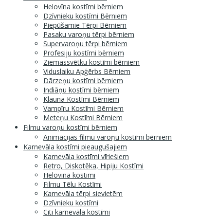
Helovīna kostīmi bērniem
Dzīvnieku kostīmi Bērniem
Piepūšamie Tērpi Bērniem
Pasaku varoņu tērpi bērniem
Supervaroņu tērpi bērniem
Profesiju kostīmi bērniem
Ziemassvētku kostīmi bērniem
Viduslaiku Apģērbs Bērniem
Dārzeņu kostīmi bērniem
Indiāņu kostīmi bērniem
Klauna Kostīmi Bērniem
Vampīru Kostīmi Bērniem
Meteņu Kostīmi Bērniem
Filmu varoņu kostīmi bērniem
Animācijas filmu varoņu kostīmi bērniem
Karnevāla kostīmi pieaugušajiem
Karnevāla kostīmi vīriešiem
Retro, Diskotēka, Hipiju Kostīmi
Helovīna kostīmi
Filmu Tēlu Kostīmi
Karnevāla tērpi sievietēm
Dzīvnieku kostīmi
Citi karnevāla kostīmi