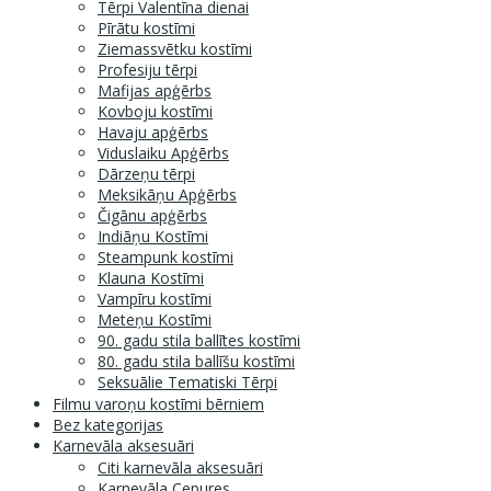
Tērpi Valentīna dienai
Pīrātu kostīmi
Ziemassvētku kostīmi
Profesiju tērpi
Mafijas apģērbs
Kovboju kostīmi
Havaju apģērbs
Viduslaiku Apģērbs
Dārzeņu tērpi
Meksikāņu Apģērbs
Čigānu apģērbs
Indiāņu Kostīmi
Steampunk kostīmi
Klauna Kostīmi
Vampīru kostīmi
Meteņu Kostīmi
90. gadu stila ballītes kostīmi
80. gadu stila ballīšu kostīmi
Seksuālie Tematiski Tērpi
Filmu varoņu kostīmi bērniem
Bez kategorijas
Karnevāla aksesuāri
Citi karnevāla aksesuāri
Karnevāla Cepures