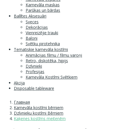
Karnevāla maskas
Parūkas un bārdas
Ballītes Aksesuāri
Sveces
Dekorācijas
Vienreizējie trauki
Baloni
Svētku pirotehnika
Tematiskie karnevāla kostīmi
Animācijas filmu / filmu varoņi
Retro, diskotēka, hipijs
Dzīvnieki
Profesijas
Karnevāla Kostīmi Svētkiem
Akcija
Disposable tableware
Главная
Karnevāla kostīmi bērniem
Dzīvnieku kostīmi Bērniem
Kaķenes kostīms meitenēm