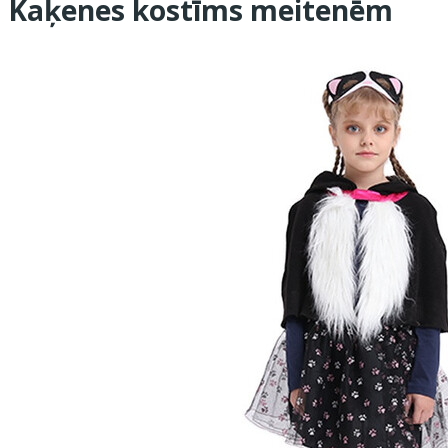
Kaķenes kostīms meitenēm