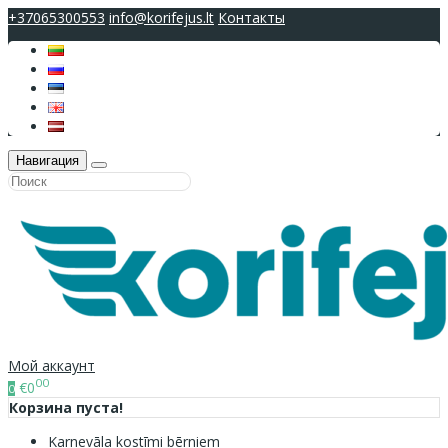
+37065300553
info@korifejus.lt
Контакты
Навигация
Мой аккаунт
00
€0
0
Корзина пуста!
Karnevāla kostīmi bērniem